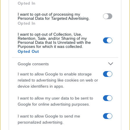
Storie con morale
Opted In
grant or deny consent to Google and its third-party tags to
FILM
use your data for below specified purposes in below Google
I want to opt-out of processing my
consent section.
Personal Data for Targeted Advertising.
Frasi dei film
Opted In
Frase film della settimana
Frasi film più lette
I want to opt-out of Collection, Use,
Retention, Sale, and/or Sharing of my
Incipit dei film
Personal Data that Is Unrelated with the
Elenco registi
Purposes for which it was collected.
Opted Out
Film più cercati
Frasi sul cinema
Google consents
SERVIZI
I want to allow Google to enable storage
Mappa del sito
related to advertising like cookies on web or
Privacy Policy
device identifiers in apps.
Cookie Policy
Frasi suddivise per tema
I want to allow my user data to be sent to
Foto con frasi belle
Google for online advertising purposes.
Indice degli autori
I want to allow Google to send me
personalized advertising.
Aforismi
.meglio.it è l'archivio web dedicato a frasi,