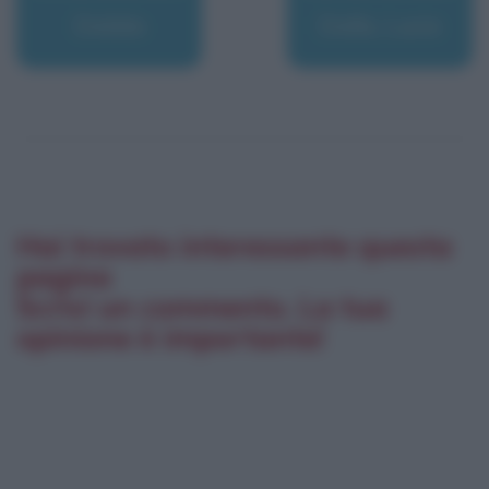
Dalida
Dalla, Lucio
Hai trovato interessante questa
pagina
Scrivi un commento. La tua
opinione è importante!