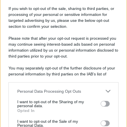
If you wish to opt-out of the sale, sharing to third parties, or
processing of your personal or sensitive information for
targeted advertising by us, please use the below opt-out
section to confirm your selection.
Please note that after your opt-out request is processed you
may continue seeing interest-based ads based on personal
information utilized by us or personal information disclosed to
third parties prior to your opt-out.
You may separately opt-out of the further disclosure of your
personal information by third parties on the IAB’s list of
downstream participants.
FRASI
Frase del giorno
Personal Data Processing Opt Outs
This information may also be disclosed by us to third parties
Frasi celebri
on the IAB’s List of Downstream Participants that may further
I want to opt-out of the Sharing of my
Frasi da condividere
disclose it to other third parties.
personal data.
Poesie
Opted In
Please note that this website/app uses one or more Google
Proverbi
services and may gather and store information including but
I want to opt-out of the Sale of my
Incipit letterari
Personal Data.
not limited to your visit or usage behaviour. You may click to