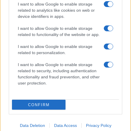
I want to allow Google to enable storage
aforismi e citazioni più grande del web (137.901 frasi in
related to analytics like cookies on web or
database) • ©2005-2025 • La riproduzione dei testi è
device identifiers in apps.
consentita citando la fonte secondo la Licenza
Creative Commons
• Nota: in qualità di Affiliato Amazon,
I want to allow Google to enable storage
il sito ricava una commissione sugli acquisti idonei. •
related to functionality of the website or app.
Contatti
I want to allow Google to enable storage
related to personalization.
I want to allow Google to enable storage
related to security, including authentication
functionality and fraud prevention, and other
user protection.
CONFIRM
Data Deletion
Data Access
Privacy Policy