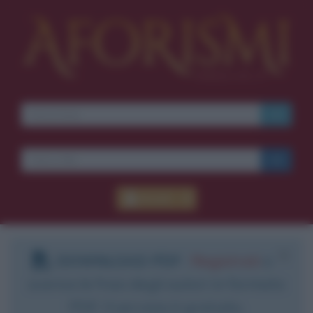
Accedi
DOWNLOAD PDF
:
Registrati
e
scarica le frasi degli autori in formato
PDF. Il servizio è gratuito.