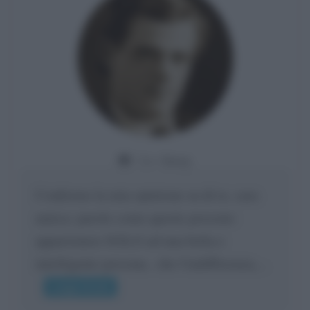
Da:
Giusy
Confermo la mia opinione su di te, cara
amica: parole come queste possono
appartenere SOLO ad una bella e
intelligente persona.. che l'indifferenza,...
Leggi di più