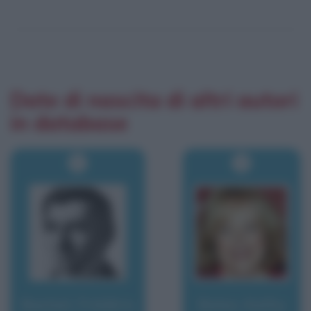
Date di nascita di altri autori
in database
Bastiat, Frédéric
Bates, Kathy