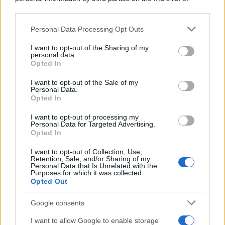
downstream participants.
Personal Data Processing Opt Outs
This information may also be disclosed by us to third parties
on the IAB’s List of Downstream Participants that may further
I want to opt-out of the Sharing of my
disclose it to other third parties.
personal data.
Opted In
Please note that this website/app uses one or more Google
services and may gather and store information including but
I want to opt-out of the Sale of my
Personal Data.
not limited to your visit or usage behaviour. You may click to
Opted In
grant or deny consent to Google and its third-party tags to
use your data for below specified purposes in below Google
I want to opt-out of processing my
consent section.
Personal Data for Targeted Advertising.
FRASI
Opted In
Frase del giorno
I want to opt-out of Collection, Use,
Frasi celebri
Retention, Sale, and/or Sharing of my
Personal Data that Is Unrelated with the
Frasi da condividere
Purposes for which it was collected.
Poesie
Opted Out
Proverbi
Incipit letterari
Google consents
Storie con morale
I want to allow Google to enable storage