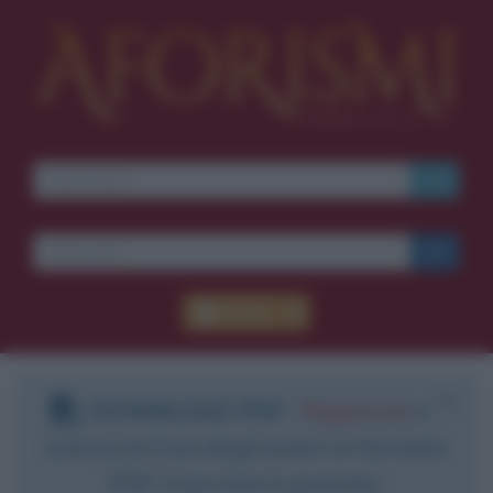
Accedi
DOWNLOAD PDF
:
Registrati
e
scarica le frasi degli autori in formato
PDF. Il servizio è gratuito.