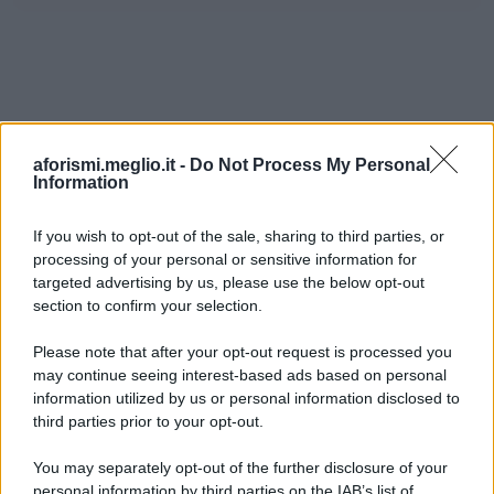
aforismi.meglio.it -
Do Not Process My Personal
Information
If you wish to opt-out of the sale, sharing to third parties, or
processing of your personal or sensitive information for
Ricevi LE FRASI PIÙ BELLE via e-mail
targeted advertising by us, please use the below opt-out
section to confirm your selection.
E-mail
OK
Please note that after your opt-out request is processed you
may continue seeing interest-based ads based on personal
information utilized by us or personal information disclosed to
third parties prior to your opt-out.
You may separately opt-out of the further disclosure of your
personal information by third parties on the IAB’s list of