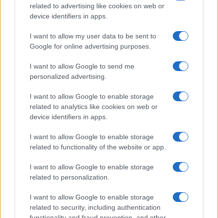
FILM
related to advertising like cookies on web or
device identifiers in apps.
Frasi dei film
Frase film della settimana
I want to allow my user data to be sent to
Frasi film più lette
Google for online advertising purposes.
Incipit dei film
Elenco registi
I want to allow Google to send me
Film più cercati
personalized advertising.
Frasi sul cinema
I want to allow Google to enable storage
SERVIZI
related to analytics like cookies on web or
Mappa del sito
device identifiers in apps.
Privacy Policy
Cookie Policy
I want to allow Google to enable storage
Frasi suddivise per tema
related to functionality of the website or app.
Foto con frasi belle
I want to allow Google to enable storage
Indice degli autori
related to personalization.
I want to allow Google to enable storage
Aforismi
.meglio.it è l'archivio web dedicato a frasi,
related to security, including authentication
aforismi e citazioni più grande del web (137.901 frasi in
functionality and fraud prevention, and other