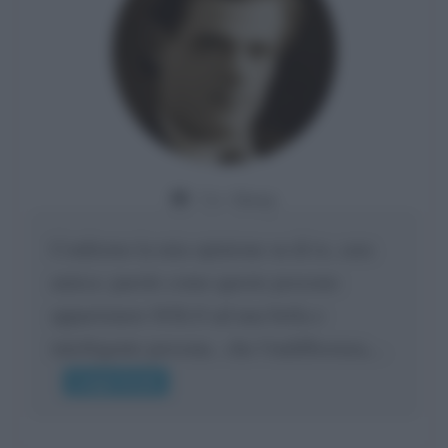
Da:
Giusy
Confermo la mia opinione su di te, cara
amica: parole come queste possono
appartenere SOLO ad una bella e
intelligente persona.. che l'indifferenza,...
Leggi di più