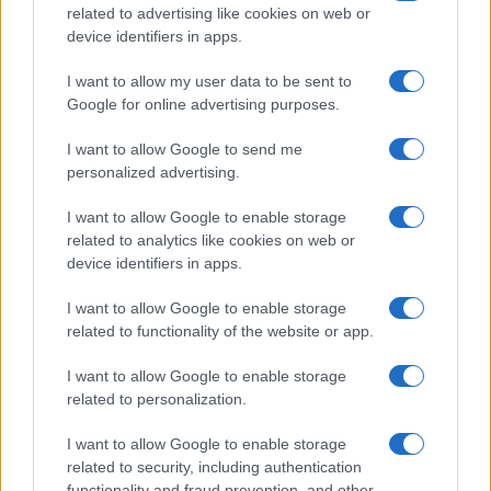
FILM
related to advertising like cookies on web or
device identifiers in apps.
Frasi dei film
Frase film della settimana
I want to allow my user data to be sent to
Frasi film più lette
Google for online advertising purposes.
Incipit dei film
Elenco registi
I want to allow Google to send me
Film più cercati
personalized advertising.
Frasi sul cinema
I want to allow Google to enable storage
SERVIZI
related to analytics like cookies on web or
Mappa del sito
device identifiers in apps.
Privacy Policy
Cookie Policy
I want to allow Google to enable storage
Frasi suddivise per tema
related to functionality of the website or app.
Foto con frasi belle
I want to allow Google to enable storage
Indice degli autori
related to personalization.
I want to allow Google to enable storage
Aforismi
.meglio.it è l'archivio web dedicato a frasi,
related to security, including authentication
aforismi e citazioni più grande del web (137.901 frasi in
functionality and fraud prevention, and other