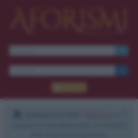
Accedi
DOWNLOAD PDF
:
Registrati
e
scarica le frasi degli autori in formato
PDF. Il servizio è gratuito.