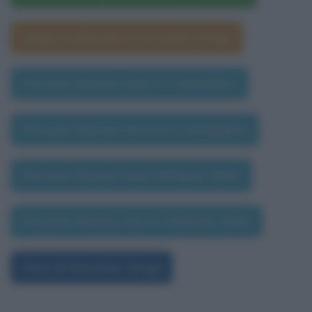
Segno zodiacale di Giovanni Verga
Persone famose nate il 2 settembre
Persone famose morte il 2 settembre
Persone famose nate nell'anno 1840
Persone famose morte nell'anno 1840
Foto di Giovanni Verga