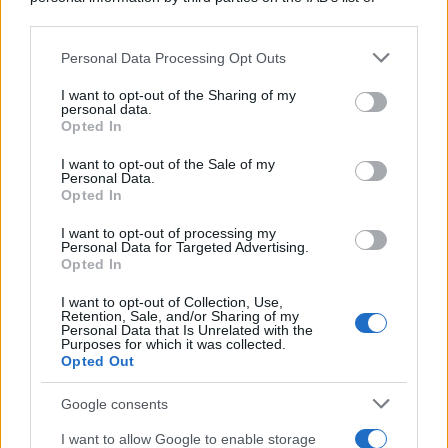
downstream participants.
Personal Data Processing Opt Outs
This information may also be disclosed by us to third parties
on the IAB’s List of Downstream Participants that may further
I want to opt-out of the Sharing of my
disclose it to other third parties.
personal data.
Opted In
Please note that this website/app uses one or more Google
services and may gather and store information including but
I want to opt-out of the Sale of my
Personal Data.
not limited to your visit or usage behaviour. You may click to
Opted In
grant or deny consent to Google and its third-party tags to
use your data for below specified purposes in below Google
I want to opt-out of processing my
consent section.
Personal Data for Targeted Advertising.
FRASI
Opted In
Frase del giorno
I want to opt-out of Collection, Use,
Frasi celebri
Retention, Sale, and/or Sharing of my
Personal Data that Is Unrelated with the
Frasi da condividere
Purposes for which it was collected.
Poesie
Opted Out
Proverbi
Incipit letterari
Google consents
Storie con morale
I want to allow Google to enable storage