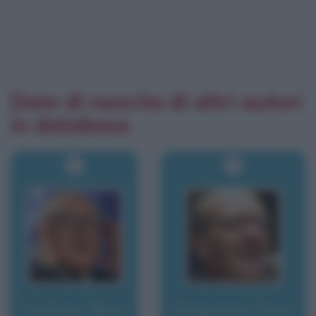
Date di nascita di altri autori
in database
Verdone, Mario
Vergassola, Dario