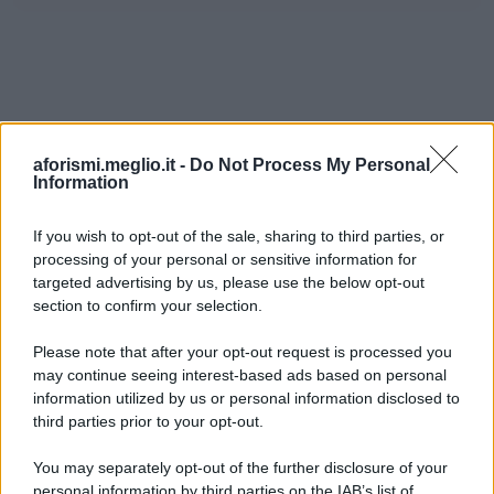
aforismi.meglio.it -
Do Not Process My Personal
Information
If you wish to opt-out of the sale, sharing to third parties, or
processing of your personal or sensitive information for
Ricevi LE FRASI PIÙ BELLE via e-mail
targeted advertising by us, please use the below opt-out
section to confirm your selection.
E-mail
OK
Please note that after your opt-out request is processed you
may continue seeing interest-based ads based on personal
information utilized by us or personal information disclosed to
third parties prior to your opt-out.
You may separately opt-out of the further disclosure of your
personal information by third parties on the IAB’s list of