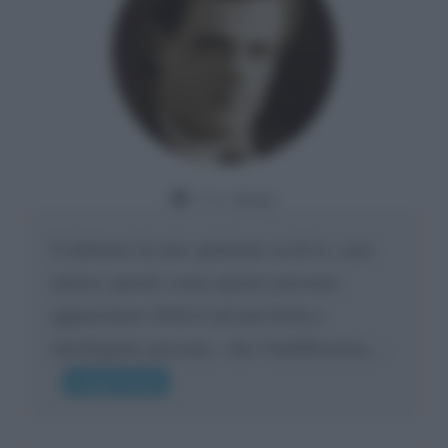
Da:
Giusy
Confermo la mia opinione su di te, cara
amica: parole come queste possono
appartenere SOLO ad una bella e
intelligente persona.. che l'indifferenza,...
Leggi di più