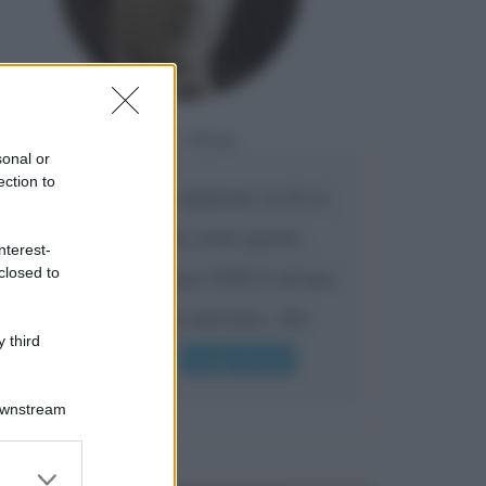
Da:
Giusy
sonal or
ection to
Confermo la mia opinione su di te,
cara amica: parole come queste
nterest-
possono appartenere SOLO ad una
closed to
bella e intelligente persona.. che
 third
l'indifferenza,...
Leggi di più
Downstream
er and store