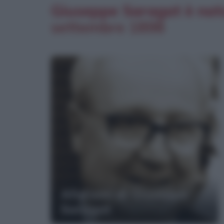
Giuseppe Saragat è nato
settembre
1898
Aforismi di Giuseppe
Saragat