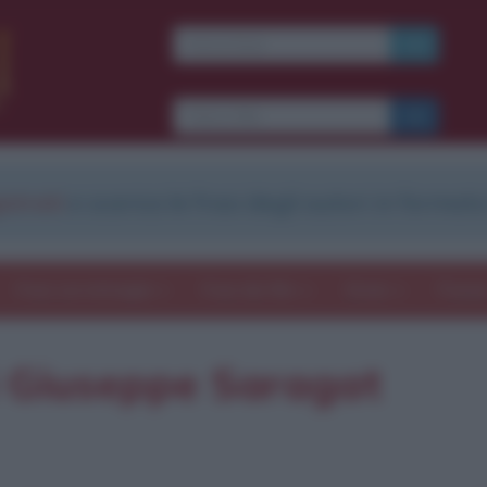
strati
e scarica le frasi degli autori in formato
Frasi con immagini
Frasi dei film
Storie
Poesi
i Giuseppe Saragat