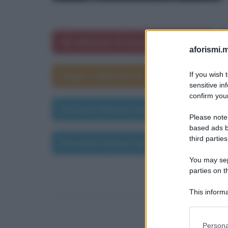
Gli aforismi di Giuseppe Saragat
aforismi.m
Segno zodiacale di Giuseppe Saragat
If you wish 
sensitive in
confirm your
Persone famose morte il 19 settembr
Please note
based ads b
third parties
Persone famose morte nell'anno 1898
You may sepa
parties on t
This informa
Participants
Please note
Persona