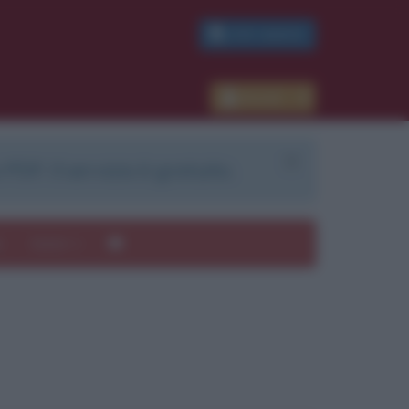
PDF GRATIS
Accedi
 PDF. Il servizio è gratuito.
e
Autori