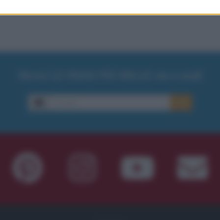
Ricevi LE FRASI PIÙ BELLE via e-mail
E-mail
OK