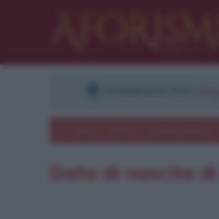
DOWNLOAD PDF
:
Regi
Temi
Frasi
Le frasi più lette
Data di nascita d