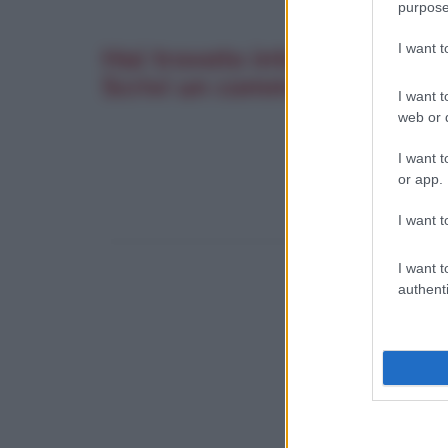
purpose
I want 
Hai trovato interessante q
Scrivi un commento. La tua
I want t
web or d
I want t
or app.
I want t
I want t
authenti