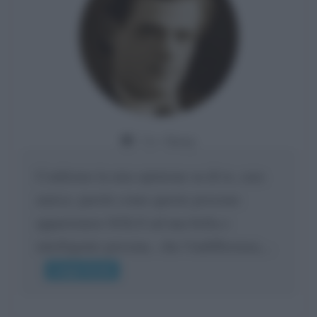
Da:
Giusy
Confermo la mia opinione su di te, cara
amica: parole come queste possono
appartenere SOLO ad una bella e
intelligente persona.. che l'indifferenza,...
Leggi di più