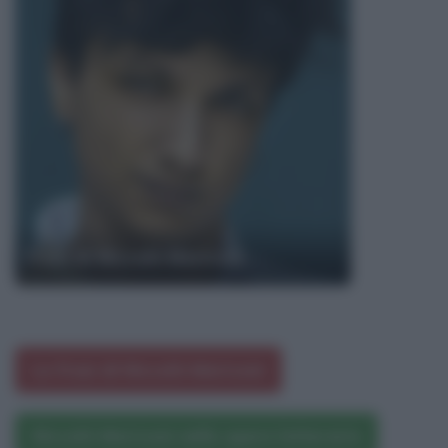
Frasi di Niccolò Moriconi
Le frasi di Niccolò Moriconi
Niccolò Moriconi nelle opere letterarie