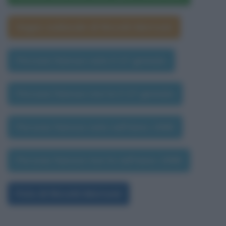
Segno zodiacale di Niccolò Moriconi
Persone famose nate il 27 gennaio
Persone famose morte il 27 gennaio
Persone famose nate nell'anno 1996
Persone famose morte nell'anno 1996
Foto di Niccolò Moriconi