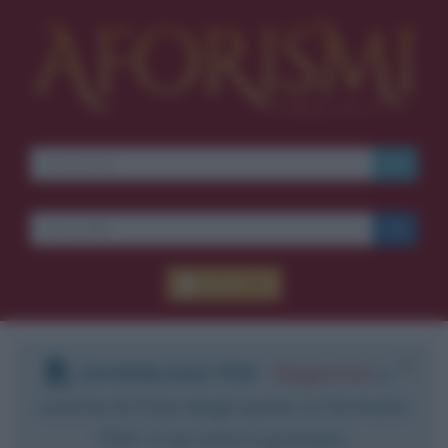
Accedi
DOWNLOAD PDF
:
Registrati
e
scarica le frasi degli autori in formato
PDF. Il servizio è gratuito.