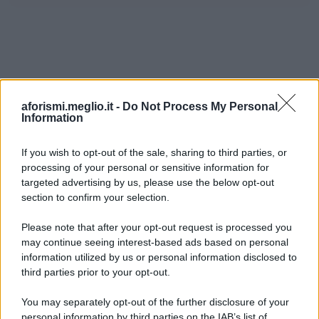
aforismi.meglio.it -
Do Not Process My Personal
Information
If you wish to opt-out of the sale, sharing to third parties, or
processing of your personal or sensitive information for
Ricevi LE FRASI PIÙ BELLE via e-mail
targeted advertising by us, please use the below opt-out
section to confirm your selection.
E-mail
OK
Please note that after your opt-out request is processed you
may continue seeing interest-based ads based on personal
information utilized by us or personal information disclosed to
third parties prior to your opt-out.
You may separately opt-out of the further disclosure of your
personal information by third parties on the IAB’s list of