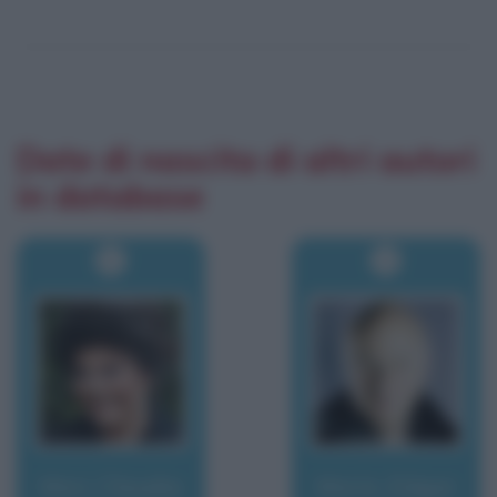
Date di nascita di altri autori
in database
Mori, Claudia
Morin, Edgar