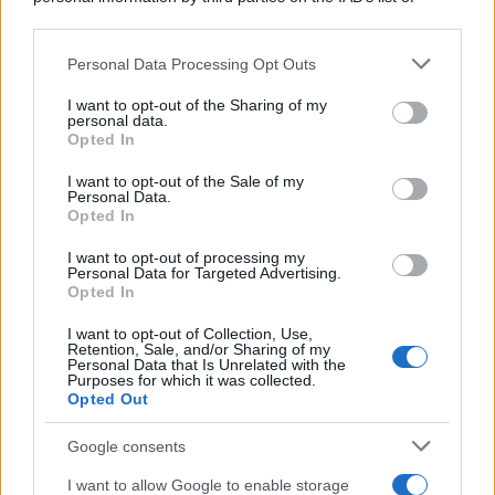
downstream participants.
Personal Data Processing Opt Outs
This information may also be disclosed by us to third parties
on the IAB’s List of Downstream Participants that may further
I want to opt-out of the Sharing of my
disclose it to other third parties.
personal data.
Opted In
Please note that this website/app uses one or more Google
services and may gather and store information including but
I want to opt-out of the Sale of my
Personal Data.
not limited to your visit or usage behaviour. You may click to
Opted In
grant or deny consent to Google and its third-party tags to
use your data for below specified purposes in below Google
I want to opt-out of processing my
consent section.
Personal Data for Targeted Advertising.
FRASI
Opted In
Frase del giorno
I want to opt-out of Collection, Use,
Frasi celebri
Retention, Sale, and/or Sharing of my
Personal Data that Is Unrelated with the
Frasi da condividere
Purposes for which it was collected.
Poesie
Opted Out
Proverbi
Incipit letterari
Google consents
Storie con morale
I want to allow Google to enable storage