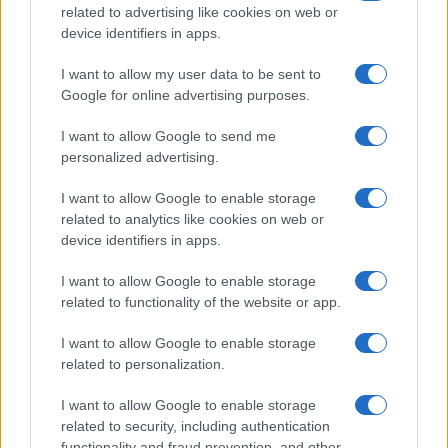
FILM
related to advertising like cookies on web or
device identifiers in apps.
Frasi dei film
Frase film della settimana
I want to allow my user data to be sent to
Frasi film più lette
Google for online advertising purposes.
Incipit dei film
Elenco registi
I want to allow Google to send me
Film più cercati
personalized advertising.
Frasi sul cinema
I want to allow Google to enable storage
SERVIZI
related to analytics like cookies on web or
Mappa del sito
device identifiers in apps.
Privacy Policy
Cookie Policy
I want to allow Google to enable storage
Frasi suddivise per tema
related to functionality of the website or app.
Foto con frasi belle
I want to allow Google to enable storage
Indice degli autori
related to personalization.
I want to allow Google to enable storage
Aforismi
.meglio.it è l'archivio web dedicato a frasi,
related to security, including authentication
aforismi e citazioni più grande del web (137.901 frasi in
functionality and fraud prevention, and other