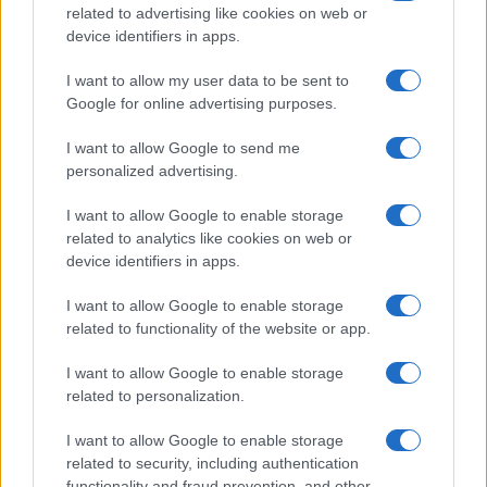
FILM
related to advertising like cookies on web or
device identifiers in apps.
Frasi dei film
Frase film della settimana
I want to allow my user data to be sent to
Frasi film più lette
Google for online advertising purposes.
Incipit dei film
Elenco registi
I want to allow Google to send me
Film più cercati
personalized advertising.
Frasi sul cinema
I want to allow Google to enable storage
SERVIZI
related to analytics like cookies on web or
Mappa del sito
device identifiers in apps.
Privacy Policy
Cookie Policy
I want to allow Google to enable storage
Frasi suddivise per tema
related to functionality of the website or app.
Foto con frasi belle
I want to allow Google to enable storage
Indice degli autori
related to personalization.
I want to allow Google to enable storage
Aforismi
.meglio.it è l'archivio web dedicato a frasi,
related to security, including authentication
aforismi e citazioni più grande del web (137.901 frasi in
functionality and fraud prevention, and other