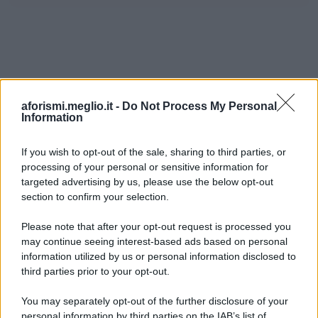
aforismi.meglio.it -
Do Not Process My Personal
Information
If you wish to opt-out of the sale, sharing to third parties, or
processing of your personal or sensitive information for
Ricevi LE FRASI PIÙ BELLE via e-mail
targeted advertising by us, please use the below opt-out
section to confirm your selection.
E-mail
OK
Please note that after your opt-out request is processed you
may continue seeing interest-based ads based on personal
information utilized by us or personal information disclosed to
third parties prior to your opt-out.
You may separately opt-out of the further disclosure of your
personal information by third parties on the IAB’s list of