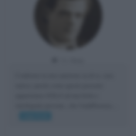
Da:
Giusy
Confermo la mia opinione su di te, cara
amica: parole come queste possono
appartenere SOLO ad una bella e
intelligente persona.. che l'indifferenza,...
Leggi di più