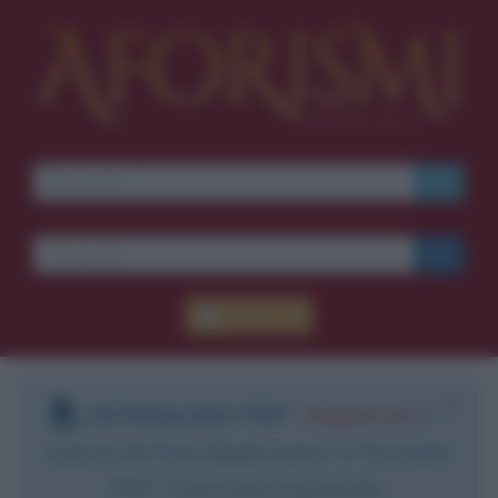
Accedi
DOWNLOAD PDF
:
Registrati
e
scarica le frasi degli autori in formato
PDF. Il servizio è gratuito.