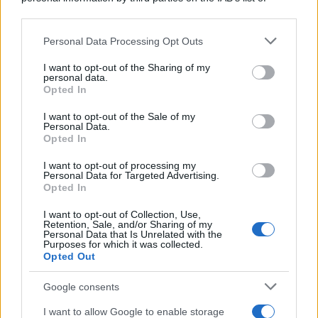
downstream participants.
Personal Data Processing Opt Outs
This information may also be disclosed by us to third parties
on the IAB’s List of Downstream Participants that may further
I want to opt-out of the Sharing of my
disclose it to other third parties.
personal data.
Opted In
Please note that this website/app uses one or more Google
services and may gather and store information including but
I want to opt-out of the Sale of my
Personal Data.
not limited to your visit or usage behaviour. You may click to
Opted In
grant or deny consent to Google and its third-party tags to
use your data for below specified purposes in below Google
I want to opt-out of processing my
consent section.
Personal Data for Targeted Advertising.
FRASI
Opted In
Frase del giorno
I want to opt-out of Collection, Use,
Frasi celebri
Retention, Sale, and/or Sharing of my
Personal Data that Is Unrelated with the
Frasi da condividere
Purposes for which it was collected.
Poesie
Opted Out
Proverbi
Incipit letterari
Google consents
Storie con morale
I want to allow Google to enable storage