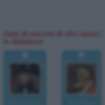
Date di nascita di altri autori
in database
Nelson, Horatio
Neri, Filippo