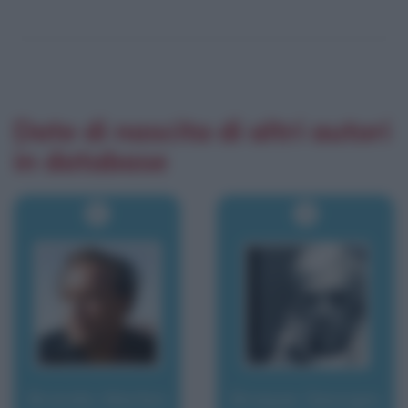
Date di nascita di altri autori
in database
Brando, Marlon
Braque, Georges