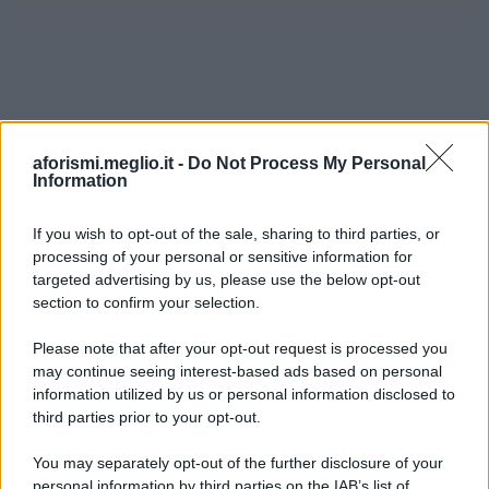
aforismi.meglio.it -
Do Not Process My Personal
Information
If you wish to opt-out of the sale, sharing to third parties, or
processing of your personal or sensitive information for
Ricevi LE FRASI PIÙ BELLE via e-mail
targeted advertising by us, please use the below opt-out
section to confirm your selection.
E-mail
OK
Please note that after your opt-out request is processed you
may continue seeing interest-based ads based on personal
information utilized by us or personal information disclosed to
third parties prior to your opt-out.
You may separately opt-out of the further disclosure of your
personal information by third parties on the IAB’s list of