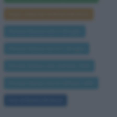
Segno zodiacale di Richard Branson
Persone famose nate il 18 luglio
Persone famose morte il 18 luglio
Persone famose nate nell'anno 1950
Persone famose morte nell'anno 1950
Foto di Richard Branson