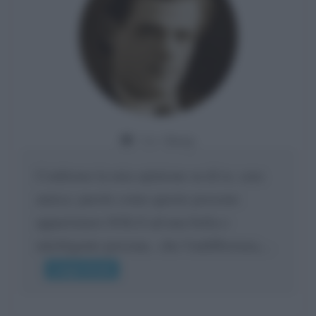
Da:
Giusy
Confermo la mia opinione su di te, cara
amica: parole come queste possono
appartenere SOLO ad una bella e
intelligente persona.. che l'indifferenza,...
Leggi di più