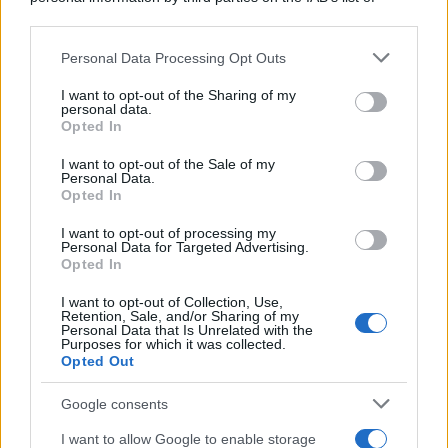
downstream participants.
Personal Data Processing Opt Outs
This information may also be disclosed by us to third parties
on the IAB’s List of Downstream Participants that may further
I want to opt-out of the Sharing of my
disclose it to other third parties.
personal data.
Opted In
Please note that this website/app uses one or more Google
services and may gather and store information including but
I want to opt-out of the Sale of my
Personal Data.
not limited to your visit or usage behaviour. You may click to
Opted In
grant or deny consent to Google and its third-party tags to
use your data for below specified purposes in below Google
I want to opt-out of processing my
consent section.
Personal Data for Targeted Advertising.
FRASI
Opted In
Frase del giorno
I want to opt-out of Collection, Use,
Frasi celebri
Retention, Sale, and/or Sharing of my
Personal Data that Is Unrelated with the
Frasi da condividere
Purposes for which it was collected.
Poesie
Opted Out
Proverbi
Incipit letterari
Google consents
Storie con morale
I want to allow Google to enable storage