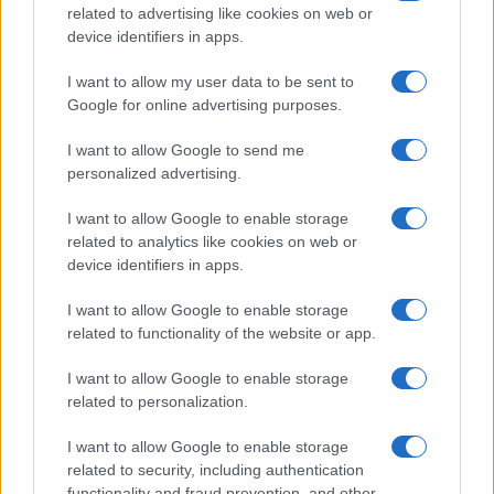
FILM
related to advertising like cookies on web or
device identifiers in apps.
Frasi dei film
Frase film della settimana
I want to allow my user data to be sent to
Frasi film più lette
Google for online advertising purposes.
Incipit dei film
Elenco registi
I want to allow Google to send me
Film più cercati
personalized advertising.
Frasi sul cinema
I want to allow Google to enable storage
SERVIZI
related to analytics like cookies on web or
Mappa del sito
device identifiers in apps.
Privacy Policy
Cookie Policy
I want to allow Google to enable storage
Frasi suddivise per tema
related to functionality of the website or app.
Foto con frasi belle
I want to allow Google to enable storage
Indice degli autori
related to personalization.
I want to allow Google to enable storage
Aforismi
.meglio.it è l'archivio web dedicato a frasi,
related to security, including authentication
aforismi e citazioni più grande del web (137.912 frasi in
functionality and fraud prevention, and other