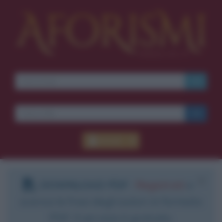
Accedi
DOWNLOAD PDF
:
Registrati
e
scarica le frasi degli autori in formato
PDF. Il servizio è gratuito.