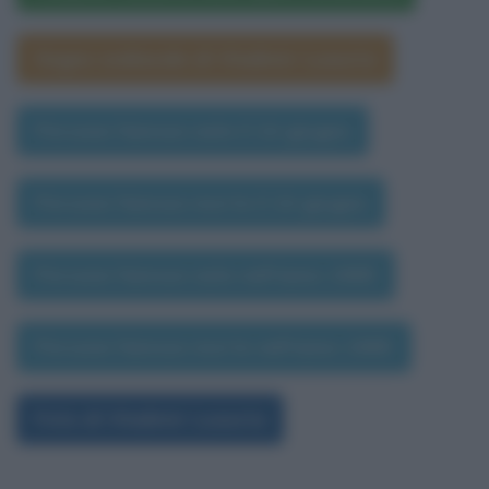
Segno zodiacale di Vladimir Luxuria
Persone famose nate il 24 giugno
Persone famose morte il 24 giugno
Persone famose nate nell'anno 1965
Persone famose morte nell'anno 1965
Foto di Vladimir Luxuria