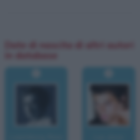
Date di nascita di altri autori
in database
Luxemburg, Rosa
Luz, Jesus