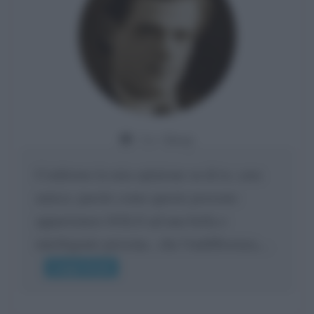
Da:
Giusy
Confermo la mia opinione su di te, cara
amica: parole come queste possono
appartenere SOLO ad una bella e
intelligente persona.. che l'indifferenza,...
Leggi di più