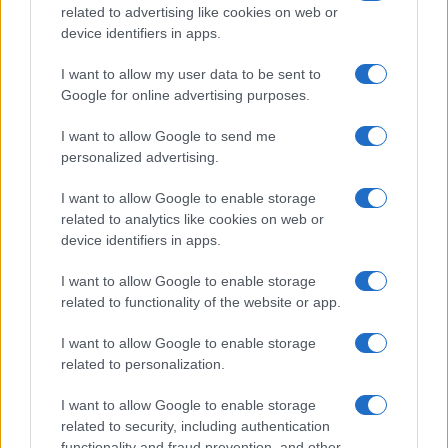
FILM
related to advertising like cookies on web or
device identifiers in apps.
Frasi dei film
Frase film della settimana
I want to allow my user data to be sent to
Frasi film più lette
Google for online advertising purposes.
Incipit dei film
Elenco registi
I want to allow Google to send me
Film più cercati
personalized advertising.
Frasi sul cinema
I want to allow Google to enable storage
SERVIZI
related to analytics like cookies on web or
Mappa del sito
device identifiers in apps.
Privacy Policy
Cookie Policy
I want to allow Google to enable storage
Frasi suddivise per tema
related to functionality of the website or app.
Foto con frasi belle
I want to allow Google to enable storage
Indice degli autori
related to personalization.
I want to allow Google to enable storage
Aforismi
.meglio.it è l'archivio web dedicato a frasi,
related to security, including authentication
aforismi e citazioni più grande del web (137.905 frasi in
functionality and fraud prevention, and other