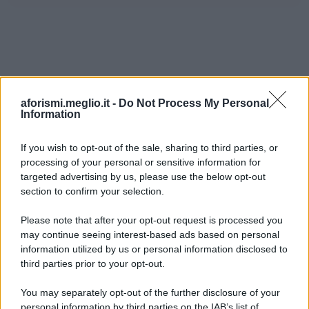
aforismi.meglio.it -
Do Not Process My Personal
Information
If you wish to opt-out of the sale, sharing to third parties, or
processing of your personal or sensitive information for
Ricevi LE FRASI PIÙ BELLE via e-mail
targeted advertising by us, please use the below opt-out
section to confirm your selection.
E-mail
OK
Please note that after your opt-out request is processed you
may continue seeing interest-based ads based on personal
information utilized by us or personal information disclosed to
third parties prior to your opt-out.
You may separately opt-out of the further disclosure of your
personal information by third parties on the IAB’s list of