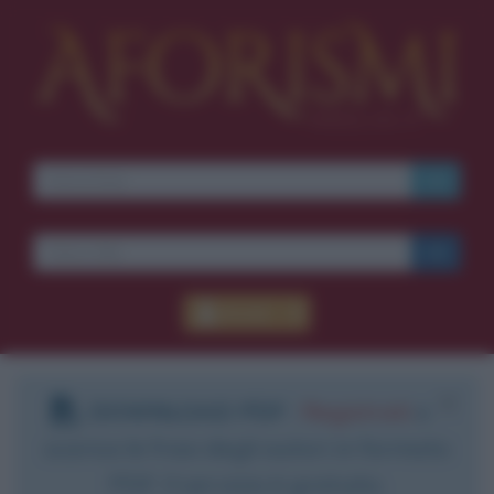
Accedi
DOWNLOAD PDF
:
Registrati
e
scarica le frasi degli autori in formato
PDF. Il servizio è gratuito.