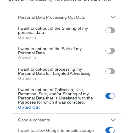
downstream participants.
Personal Data Processing Opt Outs
This information may also be disclosed by us to third parties
on the IAB’s List of Downstream Participants that may further
I want to opt-out of the Sharing of my
disclose it to other third parties.
personal data.
Opted In
Please note that this website/app uses one or more Google
services and may gather and store information including but
I want to opt-out of the Sale of my
Personal Data.
not limited to your visit or usage behaviour. You may click to
Opted In
grant or deny consent to Google and its third-party tags to
use your data for below specified purposes in below Google
I want to opt-out of processing my
consent section.
Personal Data for Targeted Advertising.
FRASI
Opted In
Frase del giorno
I want to opt-out of Collection, Use,
Frasi celebri
Retention, Sale, and/or Sharing of my
Personal Data that Is Unrelated with the
Frasi da condividere
Purposes for which it was collected.
Poesie
Opted Out
Proverbi
Incipit letterari
Google consents
Storie con morale
I want to allow Google to enable storage