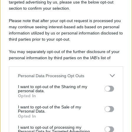
Ricevi LE FRASI PIÙ BELLE via e-mail
targeted advertising by us, please use the below opt-out
section to confirm your selection.
E-mail
OK
Please note that after your opt-out request is processed you
may continue seeing interest-based ads based on personal
information utilized by us or personal information disclosed to
third parties prior to your opt-out.
You may separately opt-out of the further disclosure of your
personal information by third parties on the IAB’s list of
downstream participants.
Personal Data Processing Opt Outs
This information may also be disclosed by us to third parties
on the IAB’s List of Downstream Participants that may further
I want to opt-out of the Sharing of my
disclose it to other third parties.
personal data.
Opted In
Please note that this website/app uses one or more Google
services and may gather and store information including but
I want to opt-out of the Sale of my
Personal Data.
not limited to your visit or usage behaviour. You may click to
Opted In
grant or deny consent to Google and its third-party tags to
use your data for below specified purposes in below Google
I want to opt-out of processing my
consent section.
Personal Data for Targeted Advertising.