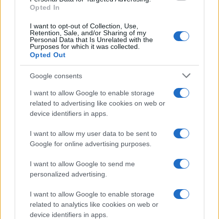
FRASI
Opted In
Frase del giorno
I want to opt-out of Collection, Use,
Frasi celebri
Retention, Sale, and/or Sharing of my
Personal Data that Is Unrelated with the
Frasi da condividere
Purposes for which it was collected.
Poesie
Opted Out
Proverbi
Incipit letterari
Google consents
Storie con morale
I want to allow Google to enable storage
FILM
related to advertising like cookies on web or
device identifiers in apps.
Frasi dei film
Frase film della settimana
I want to allow my user data to be sent to
Frasi film più lette
Google for online advertising purposes.
Incipit dei film
Elenco registi
I want to allow Google to send me
Film più cercati
personalized advertising.
Frasi sul cinema
I want to allow Google to enable storage
SERVIZI
related to analytics like cookies on web or
Mappa del sito
device identifiers in apps.