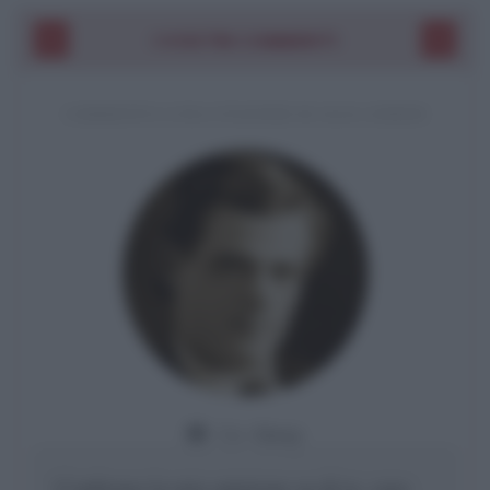
I VOSTRI COMMENTI
COMMENTO A UNA CITAZIONE DI JACK LONDON
Da:
Giusy
Confermo la mia opinione su di te, cara