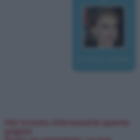
Portman, Natalie
Hai trovato interessante questa
pagina
Scrivi un commento. La tua