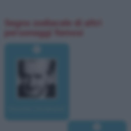
Segno zodiacale di altri
personaggi famosi
Porsche, Ferdinand