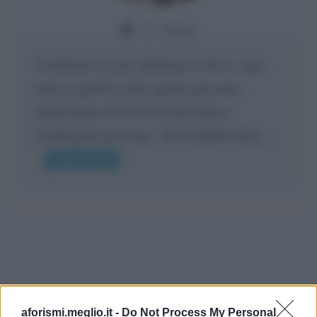
Da:
Giusy
Confermo la mia opinione su di te, cara
amica: parole come queste possono
appartenere SOLO ad una bella e
intelligente persona.. che l'indifferenza,...
Leggi di più
aforismi.meglio.it -
Do Not Process My Personal