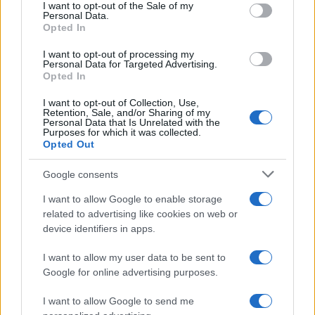
services and may gather and store information including but
I want to opt-out of the Sale of my
Personal Data.
not limited to your visit or usage behaviour. You may click to
Opted In
grant or deny consent to Google and its third-party tags to
use your data for below specified purposes in below Google
I want to opt-out of processing my
consent section.
Personal Data for Targeted Advertising.
FRASI
Opted In
Frase del giorno
I want to opt-out of Collection, Use,
Frasi celebri
Retention, Sale, and/or Sharing of my
Personal Data that Is Unrelated with the
Frasi da condividere
Purposes for which it was collected.
Poesie
Opted Out
Proverbi
Incipit letterari
Google consents
Storie con morale
I want to allow Google to enable storage
FILM
related to advertising like cookies on web or
device identifiers in apps.
Frasi dei film
Frase film della settimana
I want to allow my user data to be sent to
Frasi film più lette
Google for online advertising purposes.
Incipit dei film
Elenco registi
I want to allow Google to send me
Film più cercati