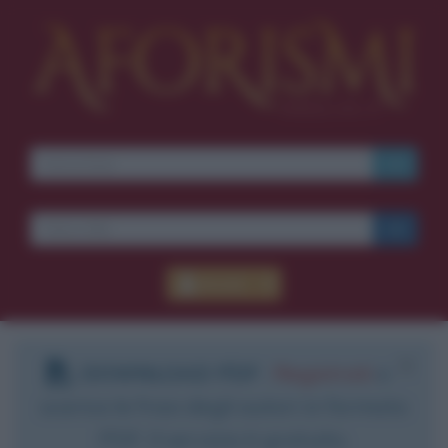
Accedi
DOWNLOAD PDF
:
Registrati
e
scarica le frasi degli autori in formato
PDF. Il servizio è gratuito.