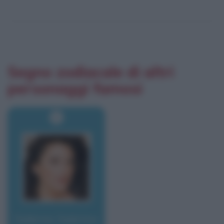
Segno zodiacale di altri
personaggi famosi
Salerno, Sabrina