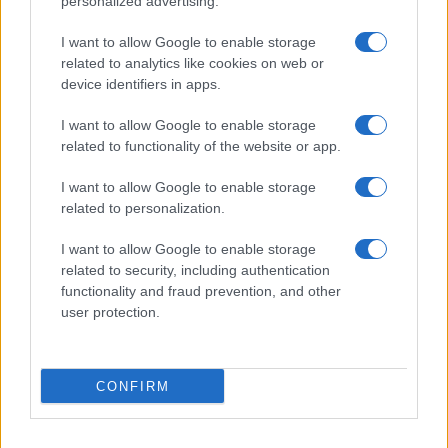
personalized advertising.
Frasi sul cinema
I want to allow Google to enable storage
SERVIZI
related to analytics like cookies on web or
Mappa del sito
device identifiers in apps.
Privacy Policy
Cookie Policy
I want to allow Google to enable storage
Frasi suddivise per tema
related to functionality of the website or app.
Foto con frasi belle
I want to allow Google to enable storage
Indice degli autori
related to personalization.
I want to allow Google to enable storage
Aforismi
.meglio.it è l'archivio web dedicato a frasi,
related to security, including authentication
aforismi e citazioni più grande del web (137.890 frasi in
functionality and fraud prevention, and other
database) • ©2005-2025 • La riproduzione dei testi è
user protection.
consentita citando la fonte secondo la Licenza
Creative Commons
• Nota: in qualità di Affiliato Amazon,
il sito ricava una commissione sugli acquisti idonei. •
CONFIRM
Contatti