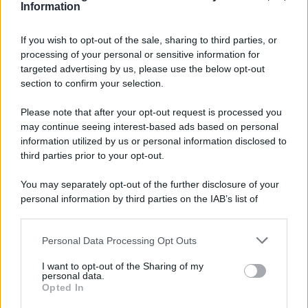
Information
If you wish to opt-out of the sale, sharing to third parties, or
processing of your personal or sensitive information for
Ricevi LE FRASI PIÙ BELLE via e-mail
targeted advertising by us, please use the below opt-out
section to confirm your selection.
E-mail
OK
Please note that after your opt-out request is processed you
may continue seeing interest-based ads based on personal
information utilized by us or personal information disclosed to
third parties prior to your opt-out.
You may separately opt-out of the further disclosure of your
personal information by third parties on the IAB’s list of
downstream participants.
Personal Data Processing Opt Outs
This information may also be disclosed by us to third parties
on the IAB’s List of Downstream Participants that may further
I want to opt-out of the Sharing of my
disclose it to other third parties.
personal data.
Opted In
Please note that this website/app uses one or more Google