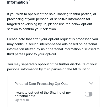
Information
If you wish to opt-out of the sale, sharing to third parties, or
processing of your personal or sensitive information for
Ricevi LE FRASI PIÙ BELLE via e-mail
targeted advertising by us, please use the below opt-out
section to confirm your selection.
E-mail
OK
Please note that after your opt-out request is processed you
may continue seeing interest-based ads based on personal
information utilized by us or personal information disclosed to
third parties prior to your opt-out.
You may separately opt-out of the further disclosure of your
personal information by third parties on the IAB’s list of
downstream participants.
Personal Data Processing Opt Outs
This information may also be disclosed by us to third parties
on the IAB’s List of Downstream Participants that may further
I want to opt-out of the Sharing of my
disclose it to other third parties.
personal data.
Opted In
Please note that this website/app uses one or more Google