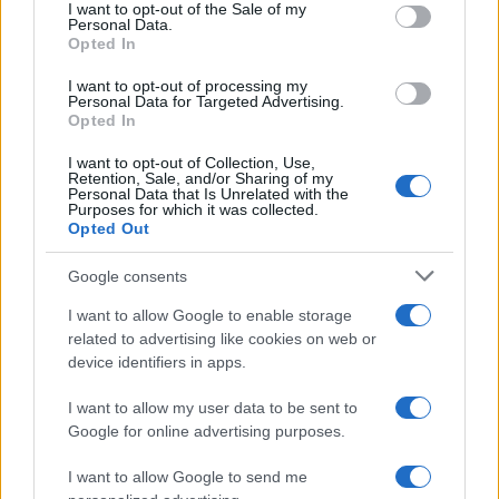
services and may gather and store information including but
I want to opt-out of the Sale of my
Personal Data.
not limited to your visit or usage behaviour. You may click to
Opted In
grant or deny consent to Google and its third-party tags to
use your data for below specified purposes in below Google
I want to opt-out of processing my
consent section.
Personal Data for Targeted Advertising.
FRASI
Opted In
Frase del giorno
I want to opt-out of Collection, Use,
Frasi celebri
Retention, Sale, and/or Sharing of my
Personal Data that Is Unrelated with the
Frasi da condividere
Purposes for which it was collected.
Poesie
Opted Out
Proverbi
Incipit letterari
Google consents
Storie con morale
I want to allow Google to enable storage
FILM
related to advertising like cookies on web or
device identifiers in apps.
Frasi dei film
Frase film della settimana
I want to allow my user data to be sent to
Frasi film più lette
Google for online advertising purposes.
Incipit dei film
Elenco registi
I want to allow Google to send me
Film più cercati