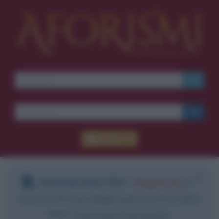
Accedi
DOWNLOAD PDF
:
Registrati
e
scarica le frasi degli autori in formato
PDF. Il servizio è gratuito.