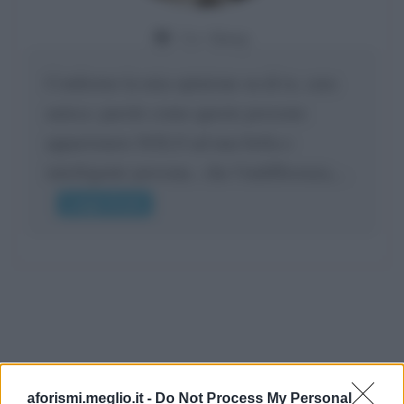
Da:
Giusy
Confermo la mia opinione su di te, cara
amica: parole come queste possono
appartenere SOLO ad una bella e
intelligente persona.. che l'indifferenza,...
Leggi di più
aforismi.meglio.it -
Do Not Process My Personal