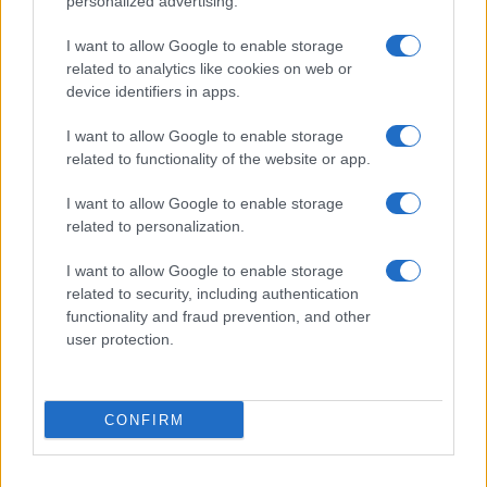
personalized advertising.
Frasi sul cinema
I want to allow Google to enable storage
SERVIZI
related to analytics like cookies on web or
Mappa del sito
device identifiers in apps.
Privacy Policy
Cookie Policy
I want to allow Google to enable storage
Frasi suddivise per tema
related to functionality of the website or app.
Foto con frasi belle
I want to allow Google to enable storage
Indice degli autori
related to personalization.
I want to allow Google to enable storage
Aforismi
.meglio.it è l'archivio web dedicato a frasi,
related to security, including authentication
aforismi e citazioni più grande del web (137.890 frasi in
functionality and fraud prevention, and other
database) • ©2005-2025 • La riproduzione dei testi è
user protection.
consentita citando la fonte secondo la Licenza
Creative Commons
• Nota: in qualità di Affiliato Amazon,
il sito ricava una commissione sugli acquisti idonei. •
CONFIRM
Contatti