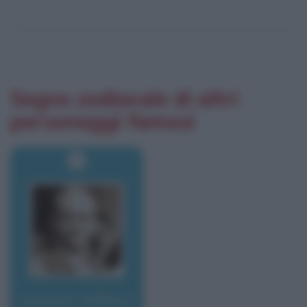
Segno zodiacale di altri
personaggi famosi
Garbutt, William