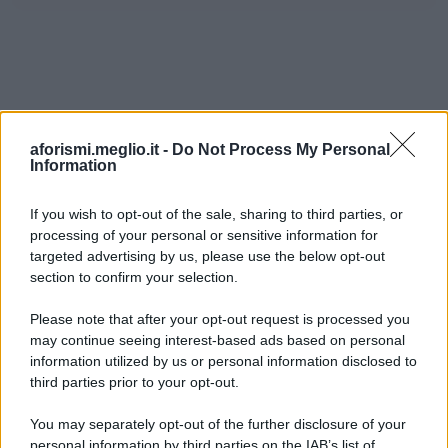
aforismi.meglio.it -
Do Not Process My Personal
Information
If you wish to opt-out of the sale, sharing to third parties, or
processing of your personal or sensitive information for
Ricevi LE FRASI PIÙ BELLE via e-mail
targeted advertising by us, please use the below opt-out
section to confirm your selection.
E-mail
OK
Please note that after your opt-out request is processed you
may continue seeing interest-based ads based on personal
information utilized by us or personal information disclosed to
third parties prior to your opt-out.
You may separately opt-out of the further disclosure of your
personal information by third parties on the IAB’s list of