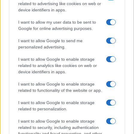
FILM
related to advertising like cookies on web or
device identifiers in apps.
Frasi dei film
Frase film della settimana
I want to allow my user data to be sent to
Frasi film più lette
Google for online advertising purposes.
Incipit dei film
Elenco registi
I want to allow Google to send me
Film più cercati
personalized advertising.
Frasi sul cinema
I want to allow Google to enable storage
SERVIZI
related to analytics like cookies on web or
Mappa del sito
device identifiers in apps.
Privacy Policy
Cookie Policy
I want to allow Google to enable storage
Frasi suddivise per tema
related to functionality of the website or app.
Foto con frasi belle
I want to allow Google to enable storage
Indice degli autori
related to personalization.
I want to allow Google to enable storage
Aforismi
.meglio.it è l'archivio web dedicato a frasi,
related to security, including authentication
aforismi e citazioni più grande del web (137.897 frasi in
functionality and fraud prevention, and other