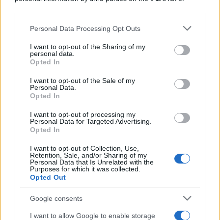
downstream participants.
Personal Data Processing Opt Outs
This information may also be disclosed by us to third parties
on the IAB’s List of Downstream Participants that may further
I want to opt-out of the Sharing of my
disclose it to other third parties.
personal data.
Opted In
Please note that this website/app uses one or more Google
services and may gather and store information including but
I want to opt-out of the Sale of my
Personal Data.
not limited to your visit or usage behaviour. You may click to
Opted In
grant or deny consent to Google and its third-party tags to
use your data for below specified purposes in below Google
I want to opt-out of processing my
consent section.
Personal Data for Targeted Advertising.
FRASI
Opted In
Frase del giorno
I want to opt-out of Collection, Use,
Frasi celebri
Retention, Sale, and/or Sharing of my
Personal Data that Is Unrelated with the
Frasi da condividere
Purposes for which it was collected.
Poesie
Opted Out
Proverbi
Incipit letterari
Google consents
Storie con morale
I want to allow Google to enable storage