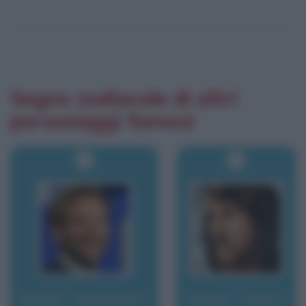
Segno zodiacale di altri
personaggi famosi
Borghi, Alessandro
Borgia, Cesare