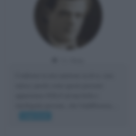
Da:
Giusy
Confermo la mia opinione su di te, cara
amica: parole come queste possono
appartenere SOLO ad una bella e
intelligente persona.. che l'indifferenza,...
Leggi di più