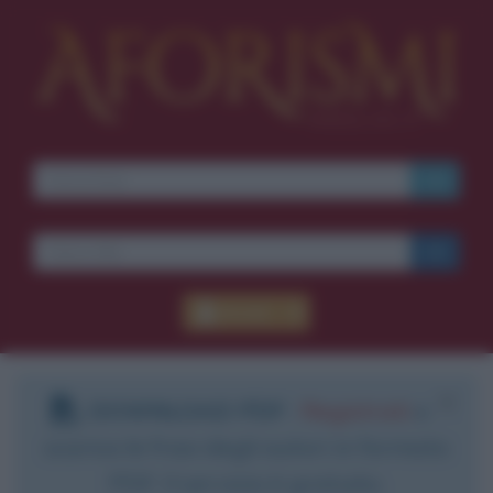
Accedi
DOWNLOAD PDF
:
Registrati
e
scarica le frasi degli autori in formato
PDF. Il servizio è gratuito.