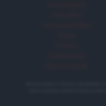
Frase del giorno
Frasi celebri
Frasi da condividere
Poesie
Proverbi
Incipit letterari
Storie con morale
Aforismi
.meglio.it è l'archivio web dedicato a
testi è consentita citando la fonte secondo 