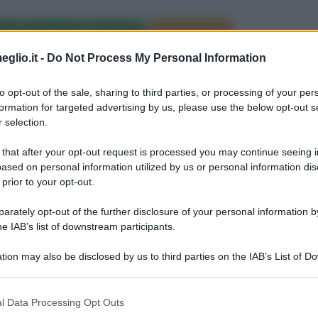
 nelle opere letterarie
Oroscopo
eglio.it -
Do Not Process My Personal Information
a di morte di Marie Curie
to opt-out of the sale, sharing to third parties, or processing of your per
formation for targeted advertising by us, please use the below opt-out s
 selection.
Persone famose morte nell'anno 1867
 that after your opt-out request is processed you may continue seeing i
ased on personal information utilized by us or personal information dis
 prior to your opt-out.
rately opt-out of the further disclosure of your personal information by
he IAB’s list of downstream participants.
tion may also be disclosed by us to third parties on the IAB’s List of 
 that may further disclose it to other third parties.
 that this website/app uses one or more Google services and may gath
l Data Processing Opt Outs
including but not limited to your visit or usage behaviour. You may click 