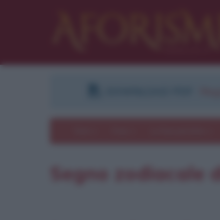
DOWNLOAD PDF
:
Regi
Temi
Frasi
Le frasi più lette
Segno zodiacale d