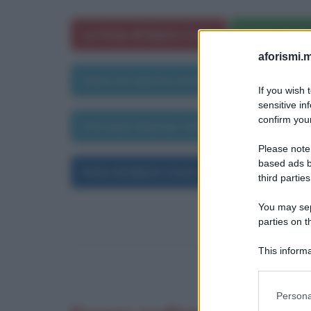
Le frasi di Marie Curie
Marie Curie
aforismi.m
Data di nascita di Marie Curie
Dat
If you wish 
sensitive in
confirm your
Persone famose nate nell'anno 1867
Please note
based ads b
Foto di Marie Curie
third parties
You may sepa
parties on t
This informa
Participants
Please note
Persona
information 