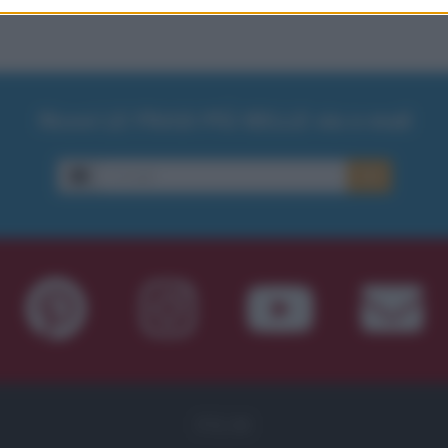
Ricevi LE FRASI PIÙ BELLE via e-mail
E-mail
OK
FILM