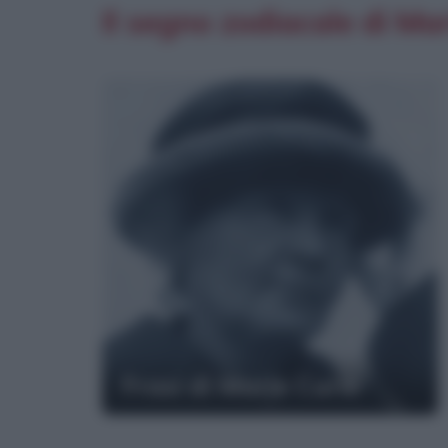
Il segno zodiacale di Ma
Frasi di Marie Curie