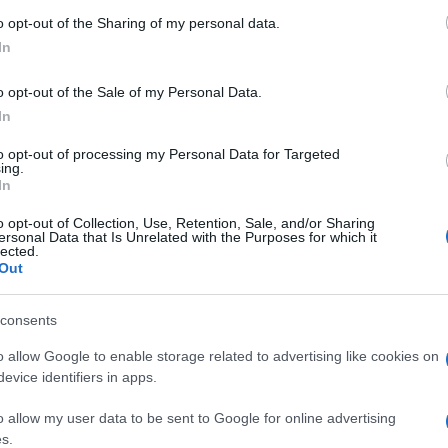
i personaggi famosi
 to Google and its third-party tags to use your data for below specifi
o opt-out of the Sharing of my personal data.
ogle consent section.
In
o opt-out of the Sale of my Personal Data.
In
to opt-out of processing my Personal Data for Targeted
ing.
In
o opt-out of Collection, Use, Retention, Sale, and/or Sharing
ersonal Data that Is Unrelated with the Purposes for which it
lected.
Curreri, Gaetano
Out
consents
o allow Google to enable storage related to advertising like cookies on
evice identifiers in apps.
o allow my user data to be sent to Google for online advertising
s.