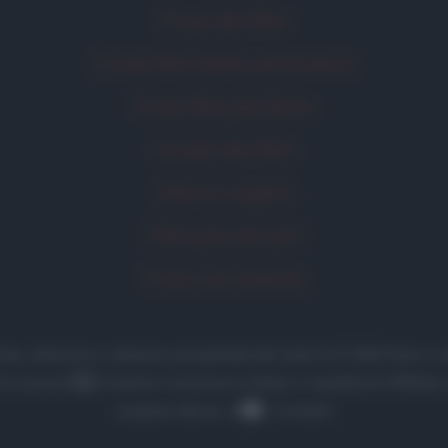
Frasi dei film
Frase film della settimana
Frasi film più lette
Incipit dei film
Elenco registi
Film più cercati
Frasi sul cinema
 frasi, aforismi e citazioni più grande del web (137.890 frasi
la Licenza
Creative Commons
• Nota: in qualità di Affilia
acquisti idonei. •
Contatti