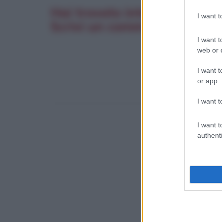
Hai trovato interessante q
I want 
Scrivi un commento. La tua
I want t
web or d
I want t
or app.
I want t
I want t
authenti