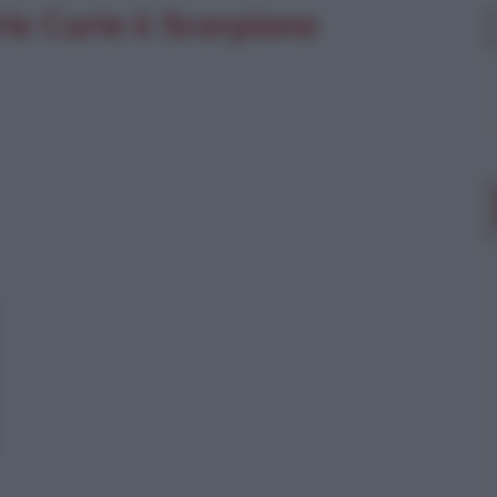
rie Curie è Scorpione