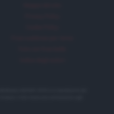
Mappa del sito
Privacy Policy
Cookie Policy
Frasi suddivise per tema
Foto con frasi belle
Indice degli autori
 in database) • ©2005-2025 • La riproduzione dei
to Amazon, il sito ricava una commissione sugli