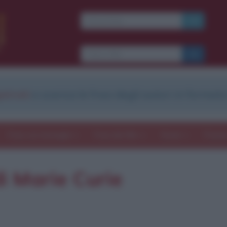
strati
e scarica le frasi degli autori in formato
Frasi con immagini
Frasi dei film
Storie
Poesi
i Marie Curie