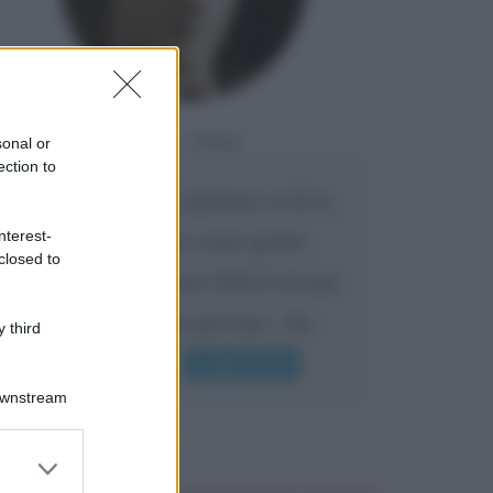
Da:
Giusy
sonal or
ection to
Confermo la mia opinione su di te,
cara amica: parole come queste
nterest-
closed to
possono appartenere SOLO ad una
bella e intelligente persona.. che
 third
l'indifferenza,...
Leggi di più
Downstream
er and store
to grant or