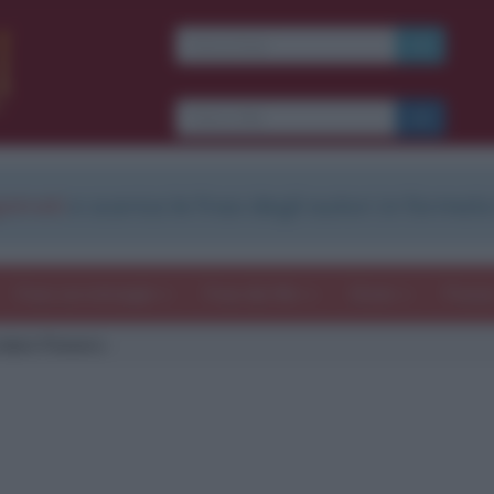
strati
e scarica le frasi degli autori in formato
Frasi con immagini
Frasi dei film
Storie
Poesi
oken Flowers