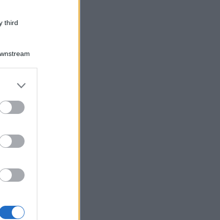
 third
Downstream
er and store
to grant or
ed purposes