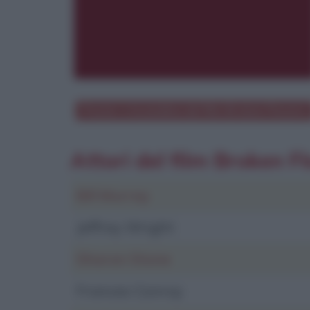
Poster e locandina del film
Broken Flowers
Attori del film Broken F
Bill Murray
Jeffrey Wright
Sharon Stone
Frances Conroy