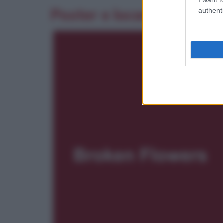
Poster e locandina
authenti