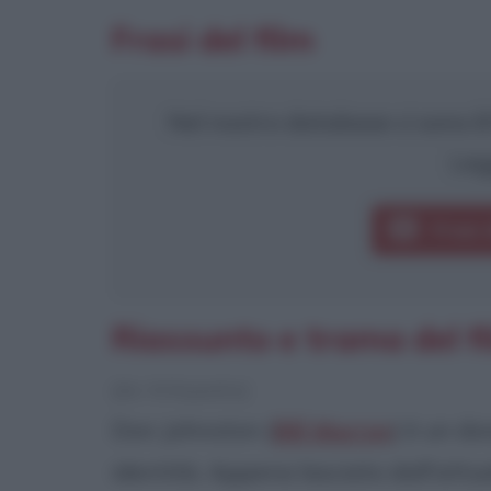
Frasi del film
Nel nostro database ci sono 8 f
Leg
Frasi 
Riassunto e trama del f
[da Wikipedia]
Don Johnston (
Bill Murray
) è un do
identità. Appena lasciato dall'attu