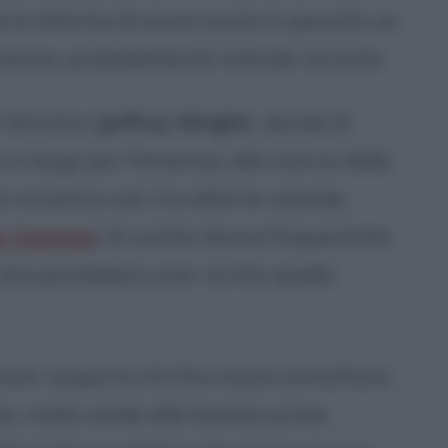
 lo informa di avere avuto in passato un
nnovenne, probabilmente intende cercarlo.
a Winston (
Jeffrey Wright
), decide di
in largo per l'America, alla ricerca della
n incontra così, tra alterne vicende,
a Swinton
), le uniche donne frequentate
 che potrebbero aver scritto quella
aver scoperto chi l'ha voluto contattare.
osa, molto simile alla famosa prima