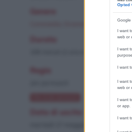
Opted 
Genere
Google 
Commedia
,
Drammatico
I want t
web or d
Durata
I want t
106 minuti (1 ora e 46 minuti)
purpose
I want 
Regia
I want t
Jim Jarmusch
web or d
Film di Jim Jarmusch
I want t
or app.
Data di uscita
I want t
martedì 17 maggio 2005
I want t