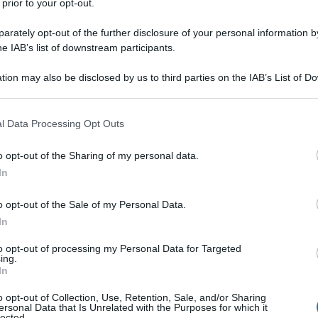
 prior to your opt-out.
rately opt-out of the further disclosure of your personal information by
he IAB’s list of downstream participants.
tion may also be disclosed by us to third parties on the IAB’s List of 
 that may further disclose it to other third parties.
 that this website/app uses one or more Google services and may gath
su
l Data Processing Opt Outs
including but not limited to your visit or usage behaviour. You may click 
 to Google and its third-party tags to use your data for below specifi
o opt-out of the Sharing of my personal data.
ogle consent section.
In
o opt-out of the Sale of my Personal Data.
In
to opt-out of processing my Personal Data for Targeted
ing.
In
o opt-out of Collection, Use, Retention, Sale, and/or Sharing
ersonal Data that Is Unrelated with the Purposes for which it
lected.