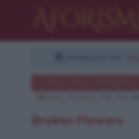
DOWNLOAD PDF
:
Regi
Temi
Frasi
Le frasi più lette
Aforismi
Frasi famose
Film
2005
Br
Broken Flowers