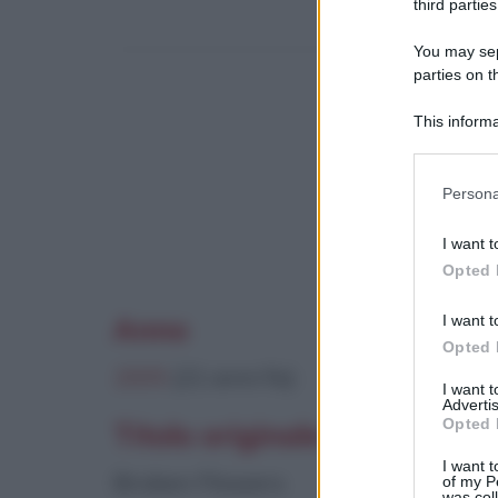
third parties
You may sepa
parties on t
This informa
Participants
Please note
Questo film 
Persona
information 
deny consent
I want t
in below Go
Opted 
I want t
Anno
Opted 
2005
(21 anni fa)
I want 
Advertis
Opted 
Titolo originale
I want t
Broken Flowers
of my P
was col