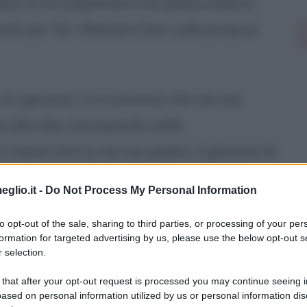
ata, lo fa sospettare che possa essersi
nte per far riflettere Don sulla propria
un giovane, e si convince che sia suo
ra del cibo, ma quando nella
itiene che lui sia suo padre, il giovane lo
 lo guarda fuggire, nota passare
eglio.it -
Do Not Process My Personal Information
passeggero lo fissa con insistenza un
to opt-out of the sale, sharing to third parties, or processing of your per
essa musica che Don ha ascoltato durante
formation for targeted advertising by us, please use the below opt-out s
 un intenso contatto visivo con Don
 selection.
andolo da solo nel mezzo della strada.
 that after your opt-out request is processed you may continue seeing i
ased on personal information utilized by us or personal information dis