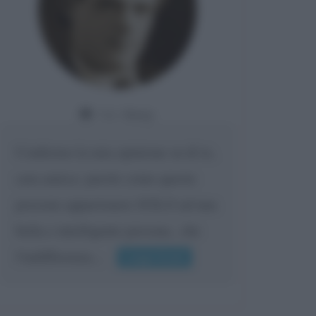
Da:
Giusy
Confermo la mia opinione su di te,
cara amica: parole come queste
possono appartenere SOLO ad una
bella e intelligente persona.. che
l'indifferenza,...
Leggi di più