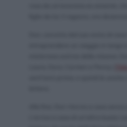
rosa da un'anonima ex amante, che
figlio da lui: il ragazzo, ora dicia
Don, convinto dal suo vicino di cas
intraprendere un viaggio in lungo e 
misteriosa autrice della missiva. Do
Laura, Dora, Carmen e Penny (
Tild
vent'anni prima, e quindi le uniche
lettera.
Alla fine, Don ritorna a casa senza 
L'arrivo a casa di un'altra busta r