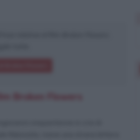
rasi relative al film
Broken Flowers
.
gile tutte.
di Broken Flowers
ilm Broken Flowers
ngiovanni cinquantenne in crisi di
ale fidanzata, riceve una strana lettera