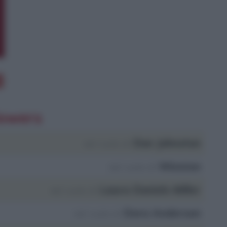
lowers
Don Johnston
nel ruolo di
Winston
nel ruolo di
Laura Daniels Miller
nel ruolo di
Dora Anderson
nel ruolo di