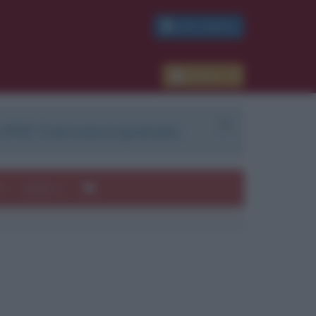
PDF GRATIS
Accedi
 PDF. Il servizio è gratuito.
e
Autori