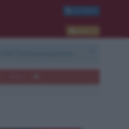
PDF GRATIS
Accedi
 PDF. Il servizio è gratuito.
e
Autori