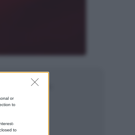
 in un altro modo.
sonal or
ection to
nterest-
closed to