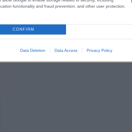
c‘è scritta la frase che vedi qui:
cation functionality and fraud prevention, and other user protection.
ndrà perduto, ma alla fine l'amore tornerà in un alt
CONFIRM
ce
]
Data Deletion
Data Access
Privacy Policy