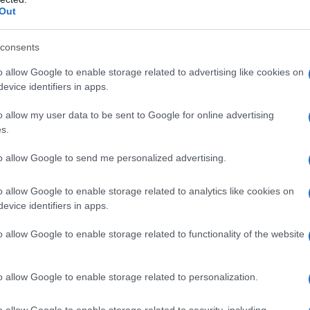
alla piccola dicendole che finalmente è tornata a Ber
Out
consents
ma è:
o allow Google to enable storage related to advertising like cookies on
evice identifiers in apps.
bambola!"
o allow my user data to be sent to Google for online advertising
s.
tera in cui la bambola scrive:
to allow Google to send me personalized advertising.
o allow Google to enable storage related to analytics like cookies on
felice la nuova bambola.
evice identifiers in apps.
o allow Google to enable storage related to functionality of the website
o allow Google to enable storage related to personalization.
 messaggio dentro la bambola.
o allow Google to enable storage related to security, including