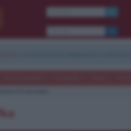
strati
e scarica le frasi degli autori in formato
Frasi con immagini
Frasi dei film
Storie
Poesi
tazione di Franz Kafka
fka