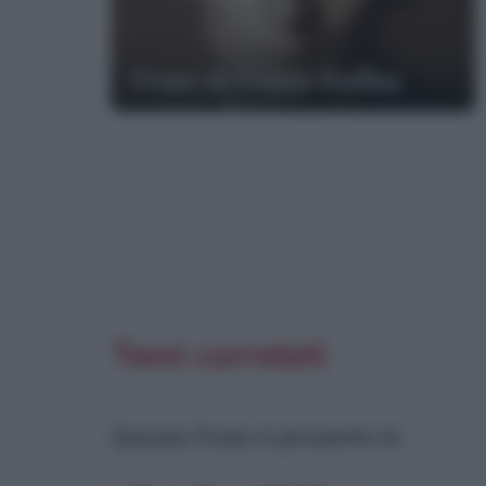
Frasi di Franz Kafka
Temi correlati
Questa frase è presente in
: