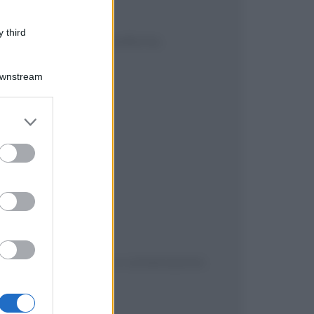
 third
o la sua bambola preferita.
Downstream
insieme, proprio lì.
er and store
to grant or
ed purposes
avventure."
 accurato avventure e conversazioni.