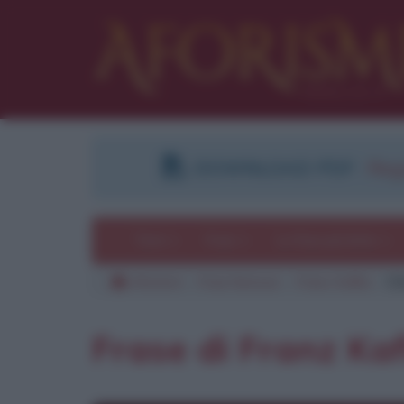
DOWNLOAD PDF
:
Regi
Temi
Frasi
Le frasi più lette
Aforismi
Frasi famose
Franz Kafka
Ci
Frase di Franz Ka