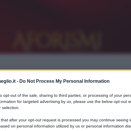
eglio.it -
Do Not Process My Personal Information
e andrà perduto, ma alla fine l'amore tornerà
to opt-out of the sale, sharing to third parties, or processing of your per
formation for targeted advertising by us, please use the below opt-out s
 selection.
 that after your opt-out request is processed you may continue seeing i
n ha avuto figli.
ased on personal information utilized by us or personal information dis