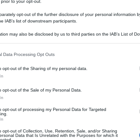
 prior to your opt-out.
ina.
rately opt-out of the further disclosure of your personal information by
 parco quando vede questa bambina piangere: ha pers
he IAB’s list of downstream participants.
ma non ha successo.
tion may also be disclosed by us to third parties on the IAB’s List of 
 that may further disclose it to other third parties.
ntrarsi di nuovo il giorno dopo, per tornare a cercarla 
 that this website/app uses one or more Google services and may gath
l Data Processing Opt Outs
including but not limited to your visit or usage behaviour. You may click 
la piccola una lettera scritta dalla bambola.
 to Google and its third-party tags to use your data for below specifi
o opt-out of the Sharing of my personal data.
ogle consent section.
In
 un viaggio per vedere il mondo. Ti scriverò delle mie 
o opt-out of the Sale of my Personal Data.
In
no alla fine della vita di Kafka.
to opt-out of processing my Personal Data for Targeted
ing.
le lettere della bambola. In esse sono scritte in modo
In
o opt-out of Collection, Use, Retention, Sale, and/or Sharing
ersonal Data that Is Unrelated with the Purposes for which it
lected.