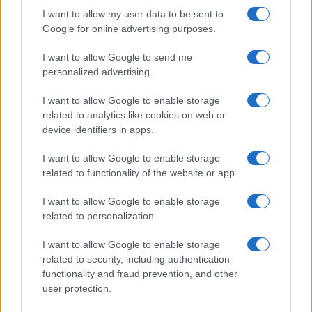
Frase film della settimana
I want to allow my user data to be sent to
Frasi film più lette
Google for online advertising purposes.
Incipit dei film
Elenco registi
I want to allow Google to send me
Film più cercati
personalized advertising.
Frasi sul cinema
I want to allow Google to enable storage
SERVIZI
related to analytics like cookies on web or
Mappa del sito
device identifiers in apps.
Privacy Policy
Cookie Policy
I want to allow Google to enable storage
Frasi suddivise per tema
related to functionality of the website or app.
Foto con frasi belle
I want to allow Google to enable storage
Indice degli autori
related to personalization.
I want to allow Google to enable storage
Aforismi
.meglio.it è l'archivio web dedicato a frasi,
related to security, including authentication
aforismi e citazioni più grande del web (137.901 frasi in
functionality and fraud prevention, and other
database) • ©2005-2025 • La riproduzione dei testi è
user protection.
consentita citando la fonte secondo la Licenza