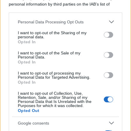
personal information by third parties on the IAB’s list of
downstream participants.
Personal Data Processing Opt Outs
This information may also be disclosed by us to third parties
on the IAB’s List of Downstream Participants that may further
I want to opt-out of the Sharing of my
disclose it to other third parties.
personal data.
Opted In
Please note that this website/app uses one or more Google
services and may gather and store information including but
I want to opt-out of the Sale of my
Personal Data.
not limited to your visit or usage behaviour. You may click to
Opted In
grant or deny consent to Google and its third-party tags to
use your data for below specified purposes in below Google
I want to opt-out of processing my
consent section.
Personal Data for Targeted Advertising.
FRASI
Opted In
Frase del giorno
I want to opt-out of Collection, Use,
Frasi celebri
Retention, Sale, and/or Sharing of my
Personal Data that Is Unrelated with the
Frasi da condividere
Purposes for which it was collected.
Poesie
Opted Out
Proverbi
Incipit letterari
Google consents
Storie con morale