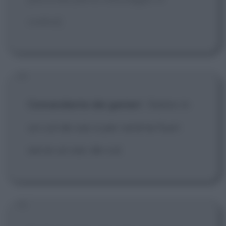
codice]
Comandante dei genieri
:
Siamo in
un cul-de-sac e per venirne fuori
serve un sac-de-cul.