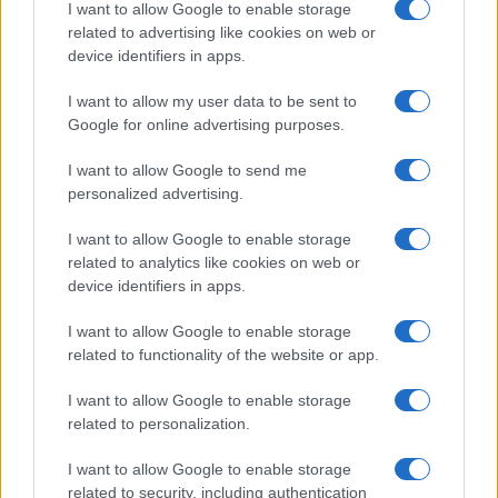
I want to allow Google to enable storage
FILM
related to advertising like cookies on web or
device identifiers in apps.
Frasi dei film
Frase film della settimana
I want to allow my user data to be sent to
Frasi film più lette
Google for online advertising purposes.
Incipit dei film
Elenco registi
I want to allow Google to send me
Film più cercati
personalized advertising.
Frasi sul cinema
I want to allow Google to enable storage
SERVIZI
related to analytics like cookies on web or
Mappa del sito
device identifiers in apps.
Privacy Policy
Cookie Policy
I want to allow Google to enable storage
Frasi suddivise per tema
related to functionality of the website or app.
Foto con frasi belle
I want to allow Google to enable storage
Indice degli autori
related to personalization.
I want to allow Google to enable storage
Aforismi
.meglio.it è l'archivio web dedicato a frasi,
related to security, including authentication