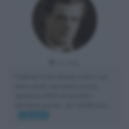
Da:
Giusy
Confermo la mia opinione su di te, cara
amica: parole come queste possono
appartenere SOLO ad una bella e
intelligente persona.. che l'indifferenza,...
Leggi di più