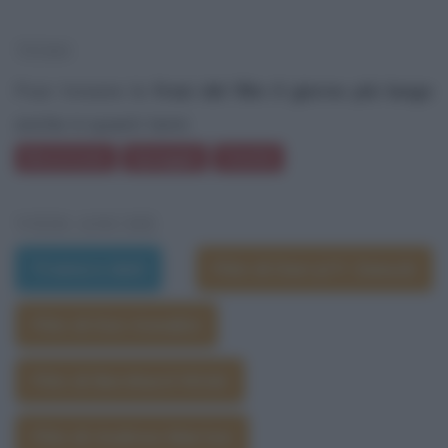
TEMI
Puoi trovare le
frasi del film Il giorno più lungo
anche in questi temi:
Monotonia
Spiaggia
Uomini
VEDI ANCHE
Trama e dati
Film di Darryl F. Zanuck
Film di Ken Annakin
Film di Bernhard Wicki
Film di Andrew Marton