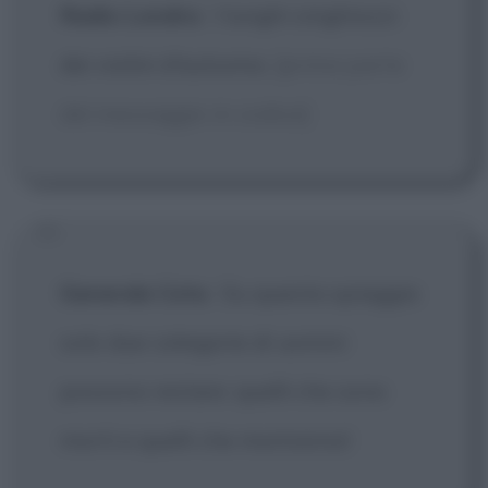
Radio Londra
:
I lunghi singhiozzi
dei violini d'autunno.
[prima parte
del messaggio in codice]
Generale Cota
:
Su questa spiaggia
solo due categorie di uomini
possono restare: quelli che sono
morti e quelli che moriranno!