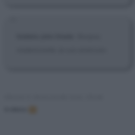
Soldato John Steele
:
Bonjour,
mademoiselle. Je suis américain.
FRASI E DIALOGHI DAL FILM
In elenco
:
5