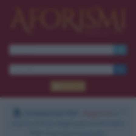
Accedi
DOWNLOAD PDF
:
Registrati
e
scarica le frasi degli autori in formato
PDF. Il servizio è gratuito.