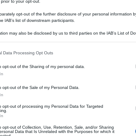
 prior to your opt-out.
ra il vostro posto non è qui. Ma non è
rately opt-out of the further disclosure of your personal information by
 non è adatto a chiunque. Vi basta
he IAB’s list of downstream participants.
iamo tutti un sacco di guai.
tion may also be disclosed by us to third parties on the IAB’s List of 
 that may further disclose it to other third parties.
 that this website/app uses one or more Google services and may gath
l Data Processing Opt Outs
including but not limited to your visit or usage behaviour. You may click 
 to Google and its third-party tags to use your data for below specifi
o opt-out of the Sharing of my personal data.
ogle consent section.
In
eill, quando vorrò la sua opinione
o opt-out of the Sale of my Personal Data.
In
to opt-out of processing my Personal Data for Targeted
ing.
In
o opt-out of Collection, Use, Retention, Sale, and/or Sharing
ersonal Data that Is Unrelated with the Purposes for which it
lected.