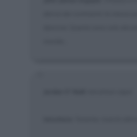
deriva dei continenti; la stessa po
descrive. Queste sono solo alcune
mondo...
Jordan O' Neill
: Istruttore capo!
Istruttore
: Tenente, ricerchi altr