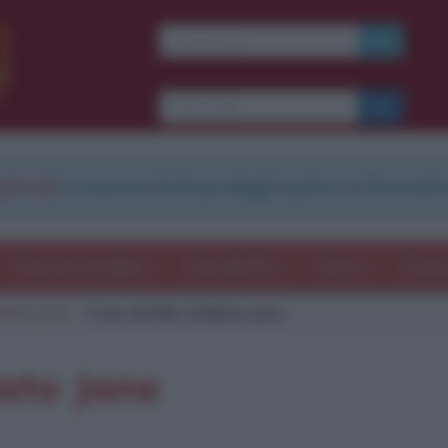
Ti piacciono le frasi dei
film?
Ricevine una ogni
settimana.
strati
e scarica le frasi degli autori in formato
I S C R I V I T I
E-mail
OK
Frasi con immagini
Frasi dei film
Storie
Poesi
ldato Jane
Frasi del film Soldato Jane
b
blico anche
frasi
e
pen
sieri su
Insta
gram.
Seg
dato Jane