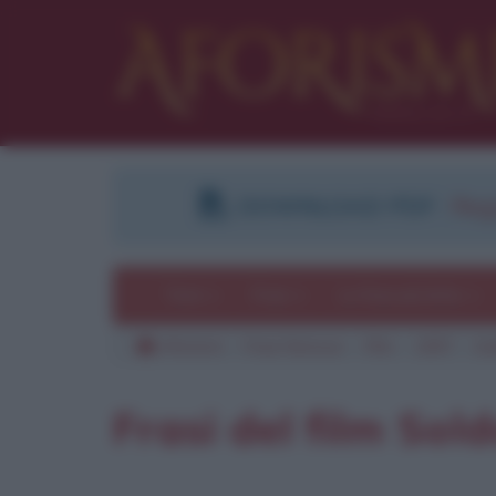
DOWNLOAD PDF
:
Regi
Temi
Frasi
Le frasi più lette
Aforismi
Frasi famose
Film
1997
So
Pu
Frasi del film Sol