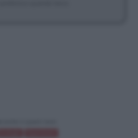
ti preferisco quando bevo.
e
anche in questi temi:
Ecologia
Esperimenti