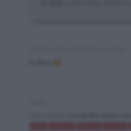
O' Neill
: Lo sai Cortez... anch'io 
FRASI E DIALOGHI DAL FILM
In elenco
:
8
TEMI
Puoi trovare le
frasi del film Soldato Jan
Mare
Campane
Salvezza
Cucchiai