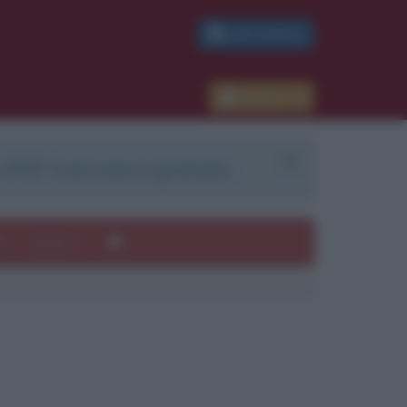
PDF GRATIS
Accedi
 PDF. Il servizio è gratuito.
e
Autori
ui
mi