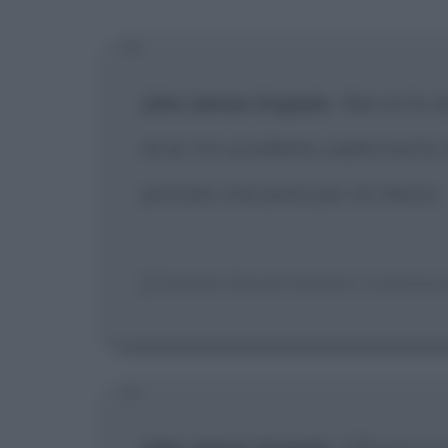
[X] Non
John James Urgayle
:
Mai mi fu d
di sé. Un uccelletto cadrà morto 
provato mai pena per sé stesso.
[Citando David Herbert Lawrenc
John James Urgayle
:
Il flusso e 