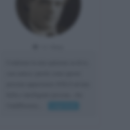
Da:
Giusy
Confermo la mia opinione su di te,
cara amica: parole come queste
possono appartenere SOLO ad una
bella e intelligente persona.. che
l'indifferenza,...
Leggi di più