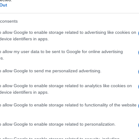
Out
 usasse coltello e forchetta
consents
ello?
o allow Google to enable storage related to advertising like cookies on
evice identifiers in apps.
o allow my user data to be sent to Google for online advertising
s.
to allow Google to send me personalized advertising.
enente, è che qualche politico usi la mia
o allow Google to enable storage related to analytics like cookies on
 grandiosi esperimenti sociali... quello
evice identifiers in apps.
ibilizzazione, che ora sono obbligatori
o allow Google to enable storage related to functionality of the website
, che devo tenere nel mio staff solo
o allow Google to enable storage related to personalization.
ficare il suo PAP TEST... ma,
o allow Google to enable storage related to security, including