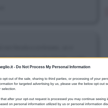
o!
i non farcela a continuare... se vi
lorosamente toccato il fondo... quella
eglio.it -
Do Not Process My Personal Information
onatela tre volte e potete andare. Vi
to opt-out of the sale, sharing to third parties, or processing of your per
 dormita. Lo so che vi state dicendo "io
formation for targeted advertising by us, please use the below opt-out s
 selection.
pportato 19 ore filate di questo
 that after your opt-out request is processed you may continue seeing i
ltre 12 settimane?!". Se conoscete la
ased on personal information utilized by us or personal information dis