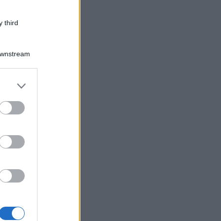
 third
Downstream
er and store
to grant or
ed purposes