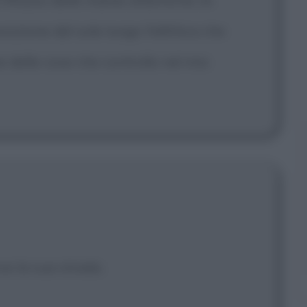
sizione del sole lungo l'ellittica che
 delle cose che controllo nel mio
ove la sua strada.