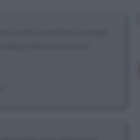
 mostrare più
ato di vedere un animale in cordoglio
di gelo giù dal ramo senza aver
e]
il riflusso delle maree atlantiche; la