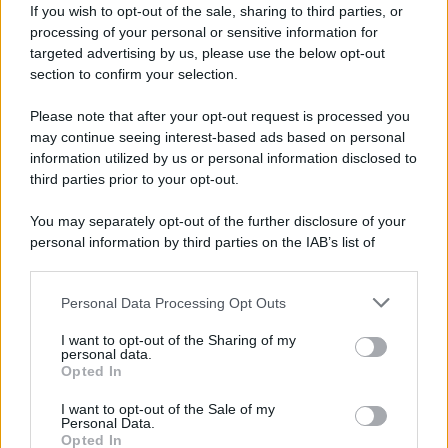
If you wish to opt-out of the sale, sharing to third parties, or
processing of your personal or sensitive information for
targeted advertising by us, please use the below opt-out
section to confirm your selection.
Chi sta a terra giudica, chi è in mare
Please note that after your opt-out request is processed you
may continue seeing interest-based ads based on personal
naviga.
information utilized by us or personal information disclosed to
third parties prior to your opt-out.
You may separately opt-out of the further disclosure of your
personal information by third parties on the IAB’s list of
Commenta
downstream participants.
Personal Data Processing Opt Outs
This information may also be disclosed by us to third parties
on the IAB’s List of Downstream Participants that may further
I want to opt-out of the Sharing of my
disclose it to other third parties.
personal data.
Opted In
Please note that this website/app uses one or more Google
Co 'l Montemagior meti 'l capuzzo e
services and may gather and store information including but
I want to opt-out of the Sale of my
Personal Data.
not limited to your visit or usage behaviour. You may click to
Opted In
'l monte d'Osero se scoverze: aviso
grant or deny consent to Google and its third-party tags to