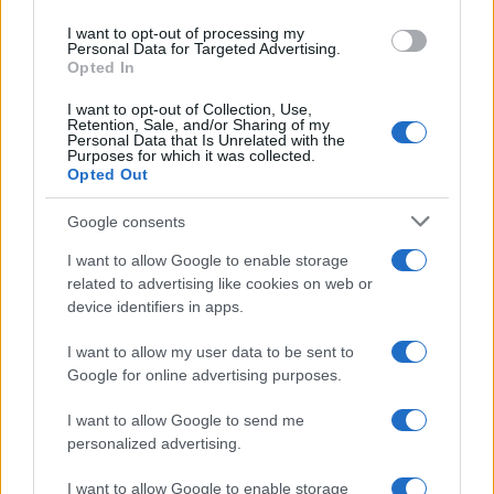
use your data for below specified purposes in below Google
I want to opt-out of processing my
al mariner, che naviga el Quarner.
consent section.
Personal Data for Targeted Advertising.
Opted In
I want to opt-out of Collection, Use,
Retention, Sale, and/or Sharing of my
Personal Data that Is Unrelated with the
Purposes for which it was collected.
Commenta
Opted Out
Google consents
I want to allow Google to enable storage
related to advertising like cookies on web or
Quando il Monte Maggiore mette il
device identifiers in apps.
I want to allow my user data to be sent to
cappuccio ed il Monte Ossero si
Google for online advertising purposes.
scopre, avviso al marinaio che
I want to allow Google to send me
personalized advertising.
naviga nel Golfo del Quarnero.
I want to allow Google to enable storage