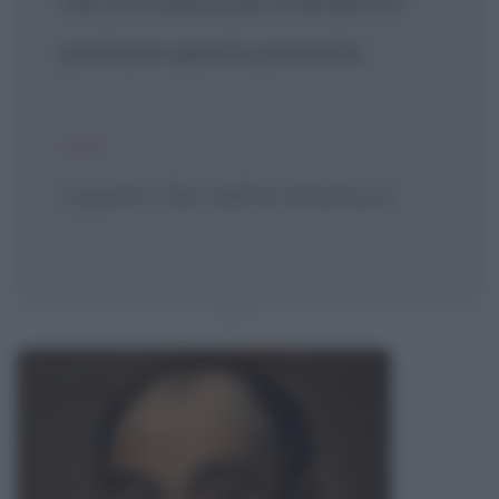
che io ho posto per intendere e
praticare quanto prometto.
CIT.
I quattro libri dell'architettura