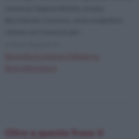
comincia l'apprendistato, presso
Bartolomeo Cavazza, come scalpellino:
rimane con Cavazza per...
continua leggendo la:
Biografia di Andrea Palladio su
Biografieonline.it
Oltre a questa frase ti