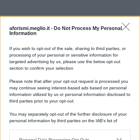
aforismi.meglio.it -
Do Not Process My Personal
Information
If you wish to opt-out of the sale, sharing to third parties, or
processing of your personal or sensitive information for
Ricevi LE FRASI PIÙ BELLE via e-mail
targeted advertising by us, please use the below opt-out
section to confirm your selection.
E-mail
OK
Please note that after your opt-out request is processed you
may continue seeing interest-based ads based on personal
information utilized by us or personal information disclosed to
third parties prior to your opt-out.
You may separately opt-out of the further disclosure of your
personal information by third parties on the IAB’s list of
downstream participants.
Personal Data Processing Opt Outs