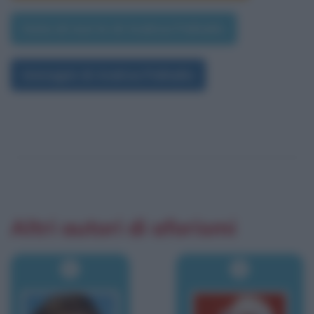
Data di morte di Andrea Palladio
Immagini di Andrea Palladio
Altri autori di aforismi