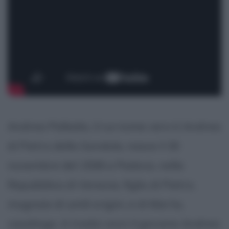
Andrea Palladio, il cui nome vero è Andrea
di Pietro della Gondola, nasce il 30
novembre del 1508 a Padova, nella
Repubblica di Venezia, figlio di Pietro,
mugnaio di umili origini, e di Marta,
casalinga. A tredici anni il giovane Andrea