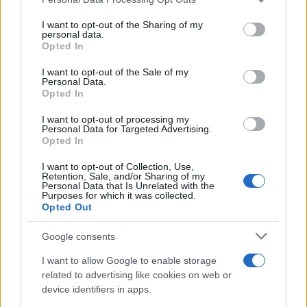
This information may also be disclosed by us to third parties
on the IAB’s List of Downstream Participants that may further
I want to opt-out of the Sharing of my
disclose it to other third parties.
personal data.
Opted In
Please note that this website/app uses one or more Google
services and may gather and store information including but
I want to opt-out of the Sale of my
Personal Data.
not limited to your visit or usage behaviour. You may click to
Opted In
grant or deny consent to Google and its third-party tags to
use your data for below specified purposes in below Google
I want to opt-out of processing my
consent section.
Personal Data for Targeted Advertising.
FRASI
Opted In
Frase del giorno
I want to opt-out of Collection, Use,
Frasi celebri
Retention, Sale, and/or Sharing of my
Personal Data that Is Unrelated with the
Frasi da condividere
Purposes for which it was collected.
Poesie
Opted Out
Proverbi
Incipit letterari
Google consents
Storie con morale
I want to allow Google to enable storage
FILM
related to advertising like cookies on web or
device identifiers in apps.
Frasi dei film