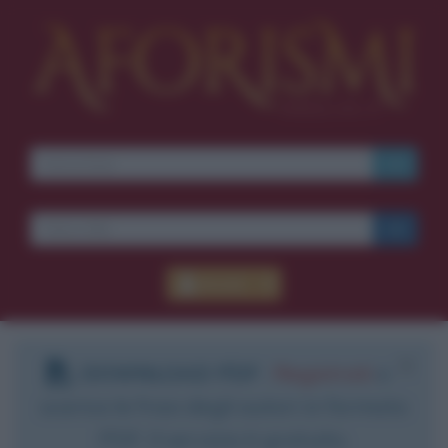
Accedi
DOWNLOAD PDF
:
Registrati
e
scarica le frasi degli autori in formato
PDF. Il servizio è gratuito.