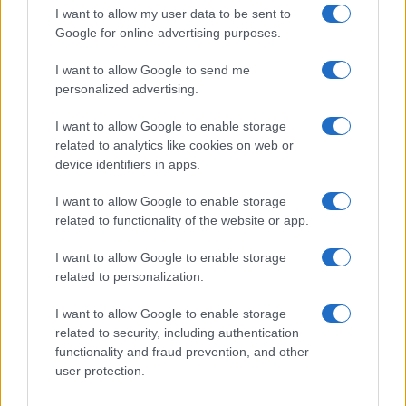
Frase film della settimana
I want to allow my user data to be sent to
Frasi film più lette
Google for online advertising purposes.
Incipit dei film
Elenco registi
I want to allow Google to send me
Film più cercati
personalized advertising.
Frasi sul cinema
I want to allow Google to enable storage
SERVIZI
related to analytics like cookies on web or
Mappa del sito
device identifiers in apps.
Privacy Policy
Cookie Policy
I want to allow Google to enable storage
Frasi suddivise per tema
related to functionality of the website or app.
Foto con frasi belle
I want to allow Google to enable storage
Indice degli autori
related to personalization.
I want to allow Google to enable storage
Aforismi
.meglio.it è l'archivio web dedicato a frasi,
related to security, including authentication
aforismi e citazioni più grande del web (137.847 frasi in
functionality and fraud prevention, and other
database) • ©2005-2025 • La riproduzione dei testi è
user protection.
consentita citando la fonte secondo la Licenza