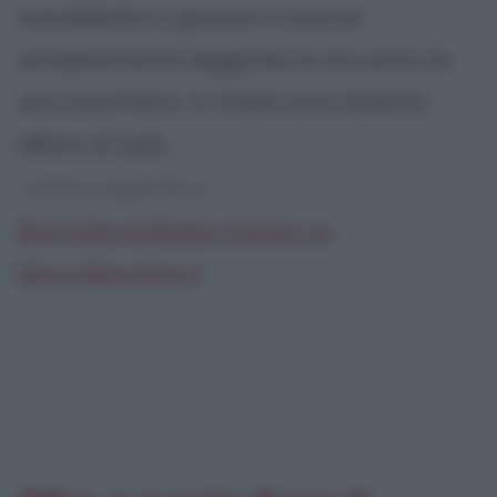
autodidatta a giocare a scacchi,
semplicemente leggendo le istruzioni di
una scacchiera. A tredici anni diventa
allievo di Jack...
continua leggendo la:
Biografia di Bobby Fischer su
Biografieonline.it