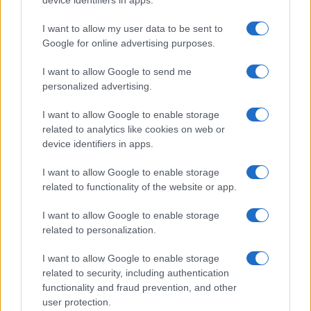
device identifiers in apps.
Frasi dei film
Frase film della settimana
I want to allow my user data to be sent to
Frasi film più lette
Google for online advertising purposes.
Incipit dei film
Elenco registi
I want to allow Google to send me
Film più cercati
personalized advertising.
Frasi sul cinema
I want to allow Google to enable storage
SERVIZI
related to analytics like cookies on web or
Mappa del sito
device identifiers in apps.
Privacy Policy
Cookie Policy
I want to allow Google to enable storage
Frasi suddivise per tema
related to functionality of the website or app.
Foto con frasi belle
I want to allow Google to enable storage
Indice degli autori
related to personalization.
I want to allow Google to enable storage
Aforismi
.meglio.it è l'archivio web dedicato a frasi,
related to security, including authentication
aforismi e citazioni più grande del web (137.847 frasi in
functionality and fraud prevention, and other
database) • ©2005-2025 • La riproduzione dei testi è
user protection.