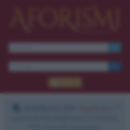
Accedi
DOWNLOAD PDF
:
Registrati
e
scarica le frasi degli autori in formato
PDF. Il servizio è gratuito.