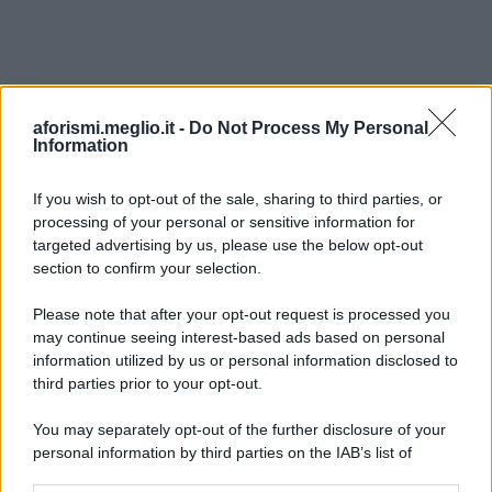
aforismi.meglio.it -
Do Not Process My Personal
Information
If you wish to opt-out of the sale, sharing to third parties, or
processing of your personal or sensitive information for
Ricevi LE FRASI PIÙ BELLE via e-mail
targeted advertising by us, please use the below opt-out
section to confirm your selection.
E-mail
OK
Please note that after your opt-out request is processed you
may continue seeing interest-based ads based on personal
information utilized by us or personal information disclosed to
third parties prior to your opt-out.
You may separately opt-out of the further disclosure of your
personal information by third parties on the IAB’s list of
downstream participants.