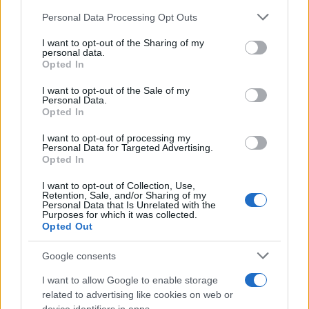
Personal Data Processing Opt Outs
This information may also be disclosed by us to third parties
on the IAB’s List of Downstream Participants that may further
I want to opt-out of the Sharing of my
disclose it to other third parties.
personal data.
Opted In
Please note that this website/app uses one or more Google
services and may gather and store information including but
I want to opt-out of the Sale of my
Personal Data.
not limited to your visit or usage behaviour. You may click to
Opted In
grant or deny consent to Google and its third-party tags to
use your data for below specified purposes in below Google
I want to opt-out of processing my
consent section.
Personal Data for Targeted Advertising.
FRASI
Opted In
Frase del giorno
I want to opt-out of Collection, Use,
Frasi celebri
Retention, Sale, and/or Sharing of my
Personal Data that Is Unrelated with the
Frasi da condividere
Purposes for which it was collected.
Poesie
Opted Out
Proverbi
Incipit letterari
Google consents
Storie con morale
I want to allow Google to enable storage
FILM
related to advertising like cookies on web or