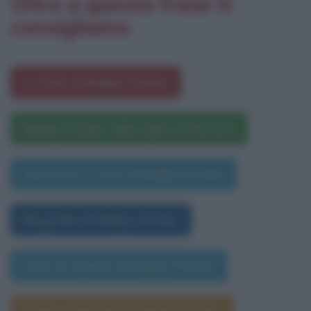
Oltre a questa frase ti
consigliamo
Le frasi di Bobby Fischer
Bobby Fischer nelle opere letterarie
Una frase a caso di Bobby Fischer
Biografia di Bobby Fischer
Data di nascita di Bobby Fischer