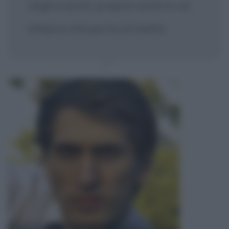
negli scacchi, proprio come in un
attacco che porta al matto.