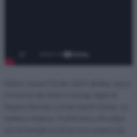
Robert James Fischer, detto Bobby, nasce
il 9 marzo del 1943 a Chicago, figlio di
Regina Wender e di Gerhardt Fischer, un
biofisico tedesco. Trasferitosi a Brooklyn
con la famiglia a soli sei anni, impara da