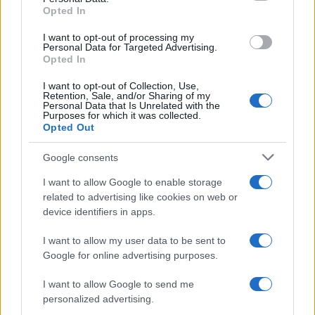
Opted In
grant or deny consent to Google and its third-party tags to
use your data for below specified purposes in below Google
I want to opt-out of processing my
consent section.
Personal Data for Targeted Advertising.
FRASI
Opted In
Frase del giorno
I want to opt-out of Collection, Use,
Frasi celebri
Retention, Sale, and/or Sharing of my
Personal Data that Is Unrelated with the
Frasi da condividere
Purposes for which it was collected.
Poesie
Opted Out
Proverbi
Incipit letterari
Google consents
Storie con morale
I want to allow Google to enable storage
FILM
related to advertising like cookies on web or
device identifiers in apps.
Frasi dei film
Frase film della settimana
I want to allow my user data to be sent to
Frasi film più lette
Google for online advertising purposes.
Incipit dei film
Elenco registi
I want to allow Google to send me
Film più cercati
personalized advertising.
Frasi sul cinema