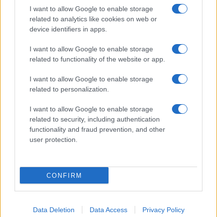
I want to allow Google to enable storage
SERVIZI
related to analytics like cookies on web or
Mappa del sito
device identifiers in apps.
Privacy Policy
Cookie Policy
I want to allow Google to enable storage
Frasi suddivise per tema
related to functionality of the website or app.
Foto con frasi belle
I want to allow Google to enable storage
Indice degli autori
related to personalization.
I want to allow Google to enable storage
Aforismi
.meglio.it è l'archivio web dedicato a frasi,
related to security, including authentication
aforismi e citazioni più grande del web (137.905 frasi in
functionality and fraud prevention, and other
database) • ©2005-2025 • La riproduzione dei testi è
user protection.
consentita citando la fonte secondo la Licenza
Creative Commons
• Nota: in qualità di Affiliato Amazon,
il sito ricava una commissione sugli acquisti idonei. •
CONFIRM
Contatti
Data Deletion
Data Access
Privacy Policy