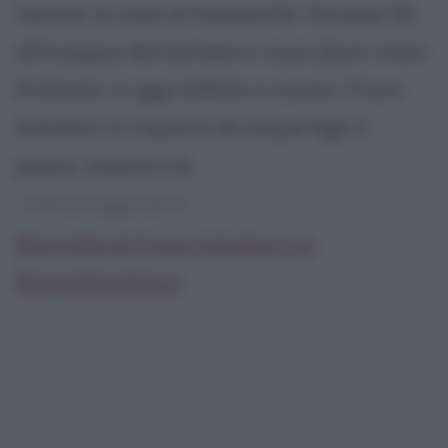
Vienna: la casa di Nussdorfer Strasse 54,
all'insegna del Gambero rosso (Zum roten
Krebsen), è oggi adibita a museo. Franz
Schubert è il quarto di cinque figli; il
padre, maestro di...
continua leggendo la:
Biografia di Franz Schubert su
Biografieonline.it