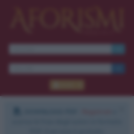
Accedi
DOWNLOAD PDF
:
Registrati
e
scarica le frasi degli autori in formato
PDF. Il servizio è gratuito.