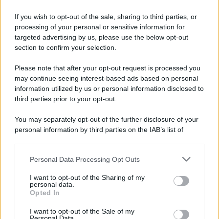
If you wish to opt-out of the sale, sharing to third parties, or
processing of your personal or sensitive information for
Ricevi LE FRASI PIÙ BELLE via e-mail
targeted advertising by us, please use the below opt-out
section to confirm your selection.
E-mail
OK
Please note that after your opt-out request is processed you
may continue seeing interest-based ads based on personal
information utilized by us or personal information disclosed to
third parties prior to your opt-out.
You may separately opt-out of the further disclosure of your
personal information by third parties on the IAB’s list of
downstream participants.
Personal Data Processing Opt Outs
This information may also be disclosed by us to third parties
on the IAB’s List of Downstream Participants that may further
I want to opt-out of the Sharing of my
disclose it to other third parties.
personal data.
Opted In
Please note that this website/app uses one or more Google
services and may gather and store information including but
I want to opt-out of the Sale of my
Personal Data.
not limited to your visit or usage behaviour. You may click to