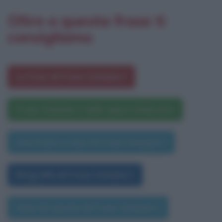
Oltre a questa frase ti
consigliamo
Le frasi di Franz Schubert
Franz Schubert nelle opere letterarie
Una frase a caso di Franz Schubert
Biografia di Franz Schubert
Data di nascita di Franz Schubert