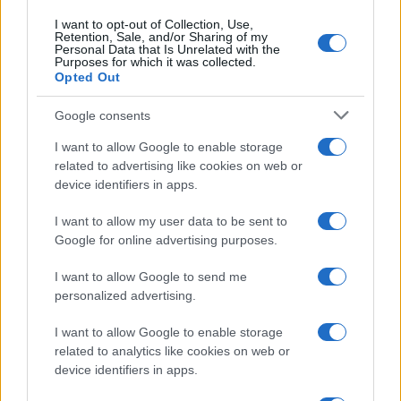
Frase del giorno
I want to opt-out of Collection, Use,
Frasi celebri
Retention, Sale, and/or Sharing of my
Personal Data that Is Unrelated with the
Frasi da condividere
Purposes for which it was collected.
Poesie
Opted Out
Proverbi
Incipit letterari
Google consents
Storie con morale
I want to allow Google to enable storage
FILM
related to advertising like cookies on web or
device identifiers in apps.
Frasi dei film
Frase film della settimana
I want to allow my user data to be sent to
Frasi film più lette
Google for online advertising purposes.
Incipit dei film
Elenco registi
I want to allow Google to send me
Film più cercati
personalized advertising.
Frasi sul cinema
I want to allow Google to enable storage
SERVIZI
related to analytics like cookies on web or
Mappa del sito
device identifiers in apps.
Privacy Policy