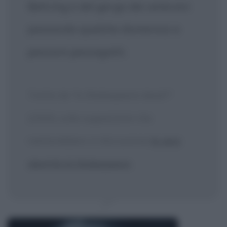
Behring e del gergo dei veterani
passando qualche domenica a
pescare pescegatti.
Tratta da "Is Shakespeare dead?"
(1909), sulle supposizioni che
metterebbero in discussione
la vera
identità di Shakespeare
.