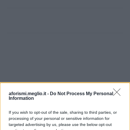
aforismi.meglio.it -
Do Not Process My Personal
Information
If you wish to opt-out of the sale, sharing to third parties, or
processing of your personal or sensitive information for
Ricevi LE FRASI PIÙ BELLE via e-mail
targeted advertising by us, please use the below opt-out