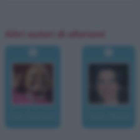
Altri autori di aforismi
Tutu, Desmond
Twain, Shania