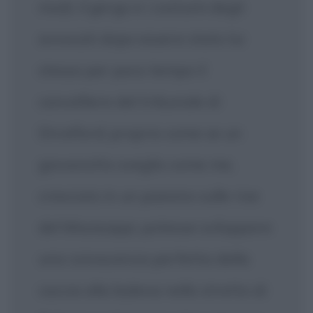
modi, il gergo e i costumi degli
avvocati dopo essere stato lui
stesso per poco tempo il
cancelliere del tribunale di
Stratford; proprio come se un
giovanotto sveglio come me,
cresciuto in un paesino sulle rive
del Mississippi, potesse sviluppare
una conoscenza perfetta della
caccia alla balena nello stretto di