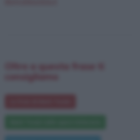
Biografieonline.it
Oltre a questa frase ti
consigliamo
Le frasi di Mark Twain
Mark Twain nelle opere letterarie