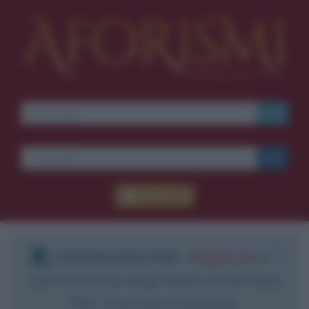
Accedi
DOWNLOAD PDF
:
Registrati
e
scarica le frasi degli autori in formato
PDF. Il servizio è gratuito.