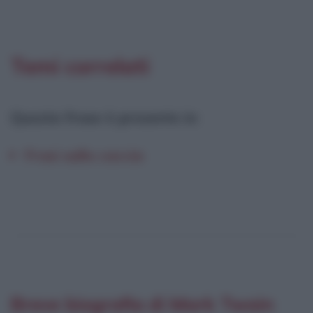
Temi correlati
Questa frase è presente in
:
Frasi sulla caccia
Breve biografia di Mark Twain