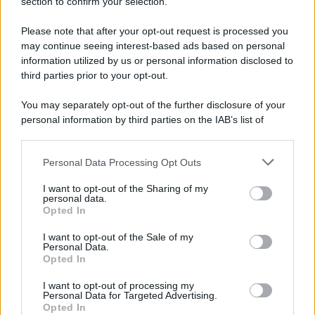
section to confirm your selection.
E-mail
OK
Please note that after your opt-out request is processed you
may continue seeing interest-based ads based on personal
information utilized by us or personal information disclosed to
third parties prior to your opt-out.
You may separately opt-out of the further disclosure of your
personal information by third parties on the IAB’s list of
downstream participants.
Personal Data Processing Opt Outs
This information may also be disclosed by us to third parties
on the IAB’s List of Downstream Participants that may further
I want to opt-out of the Sharing of my
disclose it to other third parties.
personal data.
Opted In
Please note that this website/app uses one or more Google
services and may gather and store information including but
I want to opt-out of the Sale of my
Personal Data.
not limited to your visit or usage behaviour. You may click to
Opted In
grant or deny consent to Google and its third-party tags to
use your data for below specified purposes in below Google
I want to opt-out of processing my
consent section.
Personal Data for Targeted Advertising.
FRASI
Opted In