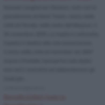
Samuel Langhorne Clemens, noto con lo
pseudonimo di Mark Twain, nasce nella
città di Florida, nello stato del Missouri, il
30 novembre 1835. La madre è calvinista,
il padre è dedito alla vita avventurosa.
Cresce nella città di Hannibal: nel 1847
muore il fratello; Samuel ha solo dodici
anni ed è costretto ad abbandonare gli
studi per...
continua leggendo la:
Biografia di Mark Twain su