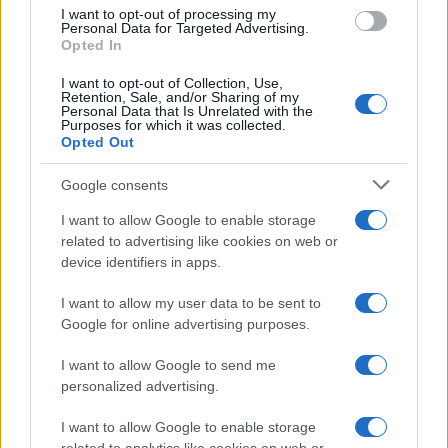
use your data for below specified purposes in below Google
I want to opt-out of processing my
consent section.
Personal Data for Targeted Advertising.
FRASI
Opted In
Frase del giorno
I want to opt-out of Collection, Use,
Frasi celebri
Retention, Sale, and/or Sharing of my
Personal Data that Is Unrelated with the
Frasi da condividere
Purposes for which it was collected.
Poesie
Opted Out
Proverbi
Incipit letterari
Google consents
Storie con morale
I want to allow Google to enable storage
FILM
related to advertising like cookies on web or
device identifiers in apps.
Frasi dei film
Frase film della settimana
I want to allow my user data to be sent to
Frasi film più lette
Google for online advertising purposes.
Incipit dei film
Elenco registi
I want to allow Google to send me
Film più cercati
personalized advertising.
Frasi sul cinema
I want to allow Google to enable storage
SERVIZI