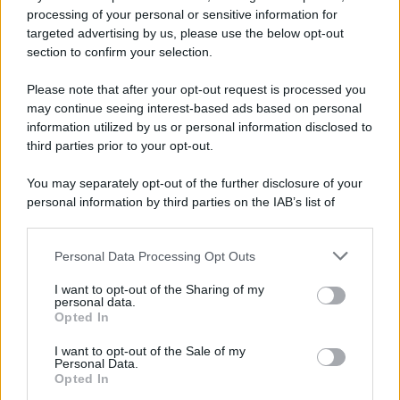
processing of your personal or sensitive information for
Ricevi LE FRASI PIÙ BELLE via e-mail
targeted advertising by us, please use the below opt-out
section to confirm your selection.
E-mail
OK
Please note that after your opt-out request is processed you
may continue seeing interest-based ads based on personal
information utilized by us or personal information disclosed to
third parties prior to your opt-out.
You may separately opt-out of the further disclosure of your
personal information by third parties on the IAB’s list of
downstream participants.
Personal Data Processing Opt Outs
This information may also be disclosed by us to third parties
on the IAB’s List of Downstream Participants that may further
I want to opt-out of the Sharing of my
disclose it to other third parties.
personal data.
Opted In
Please note that this website/app uses one or more Google
services and may gather and store information including but
I want to opt-out of the Sale of my
Personal Data.
not limited to your visit or usage behaviour. You may click to
Opted In
grant or deny consent to Google and its third-party tags to