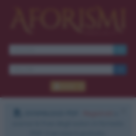
Accedi
DOWNLOAD PDF
:
Registrati
e
scarica le frasi degli autori in formato
PDF. Il servizio è gratuito.