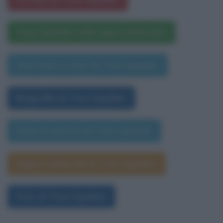
Tina Cipollari nelle opere letterarie
Una frase a caso di Tina Cipollari
Biografia di Tina Cipollari
Data di nascita di Tina Cipollari
Segno zodiacale di Tina Cipollari
Foto di Tina Cipollari