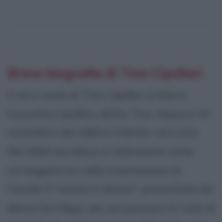
Breve biografia di Tina Cipollari
Il vero nome di Tina Cipollari è Maria
Concetta Cipollari, detta Tina. Nasce il 14
novembre del 1965 a Viterbo, nel Lazio.
Nel 2000 esordisce in televisione come
corteggiatrice nella trasmissione di
Canale 5 "Uomini e donne", presentata da
Maria De Filippi, per poi passare al ruolo di