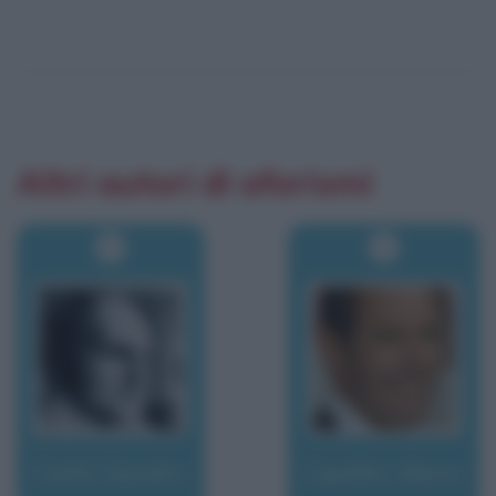
Altri autori di aforismi
Ciotti, Sandro
Cipollini, Mario