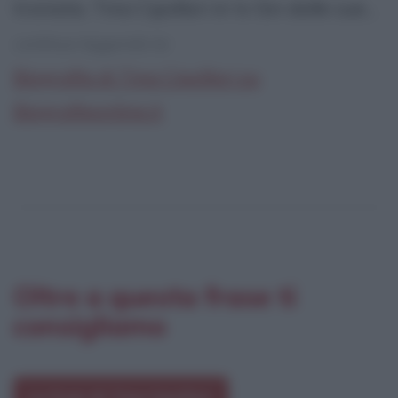
tronista. Tina Cipollari in tv Sin dalle sue...
continua leggendo la:
Biografia di Tina Cipollari su
Biografieonline.it
Oltre a questa frase ti
consigliamo
Le frasi di Tina Cipollari