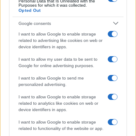
Personal Data that Is Unrelated with the
Frasi da condividere
Purposes for which it was collected.
Poesie
Opted Out
Proverbi
Incipit letterari
Google consents
Storie con morale
I want to allow Google to enable storage
FILM
related to advertising like cookies on web or
device identifiers in apps.
Frasi dei film
Frase film della settimana
I want to allow my user data to be sent to
Frasi film più lette
Google for online advertising purposes.
Incipit dei film
Elenco registi
I want to allow Google to send me
Film più cercati
personalized advertising.
Frasi sul cinema
I want to allow Google to enable storage
SERVIZI
related to analytics like cookies on web or
Mappa del sito
device identifiers in apps.
Privacy Policy
Cookie Policy
I want to allow Google to enable storage
Frasi suddivise per tema
related to functionality of the website or app.
Foto con frasi belle