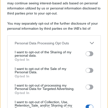
may continue seeing interest-based ads based on personal
information utilized by us or personal information disclosed to
third parties prior to your opt-out.
You may separately opt-out of the further disclosure of your
personal information by third parties on the IAB’s list of
downstream participants.
Personal Data Processing Opt Outs
This information may also be disclosed by us to third parties
on the IAB’s List of Downstream Participants that may further
I want to opt-out of the Sharing of my
disclose it to other third parties.
personal data.
Opted In
Please note that this website/app uses one or more Google
services and may gather and store information including but
I want to opt-out of the Sale of my
Personal Data.
not limited to your visit or usage behaviour. You may click to
Opted In
grant or deny consent to Google and its third-party tags to
use your data for below specified purposes in below Google
I want to opt-out of processing my
consent section.
Personal Data for Targeted Advertising.
FRASI
Opted In
Frase del giorno
I want to opt-out of Collection, Use,
Frasi celebri
Retention, Sale, and/or Sharing of my