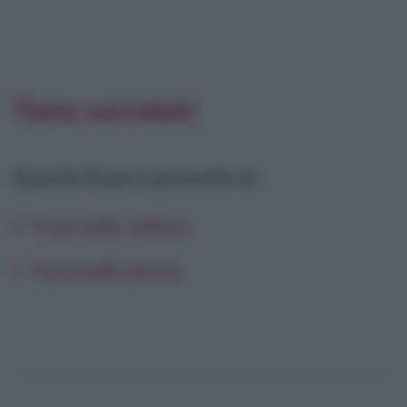
Temi correlati
Questa frase è presente in
:
Frasi sulle vittime
Frasi sulle donne