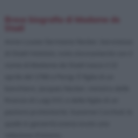
Breve biografia di Madame de
Staël
Anne-Louise Germaine Necker, baronessa
di Staël-Holstein, nota storicamente con il
nome di Madame de Staël nasce il 22
aprile del 1766 a Parigi. È figlia di un
banchiere, Jacques Necker, ministro delle
finanze di Luigi XVI, e della figlia di un
pastore protestante, Suzanne Curchod, la
quale in gioventù aveva avuto una
relazione d'amore...