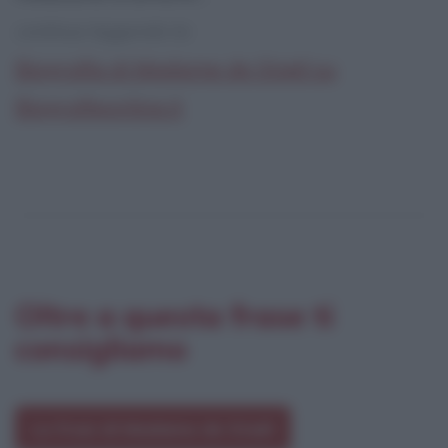
continua leggendo la:
Biografia di Madame de Staël su
Biografieonline.it
Oltre a questa frase ti
consigliamo
Le frasi di Madame de Staël