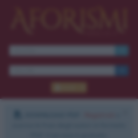
Accedi
DOWNLOAD PDF
:
Registrati
e
scarica le frasi degli autori in formato
PDF. Il servizio è gratuito.