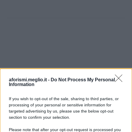
aforismi.meglio.it -
Do Not Process My Personal
Information
If you wish to opt-out of the sale, sharing to third parties, or
processing of your personal or sensitive information for
Ricevi LE FRASI PIÙ BELLE via e-mail
targeted advertising by us, please use the below opt-out
section to confirm your selection.
E-mail
OK
Please note that after your opt-out request is processed you