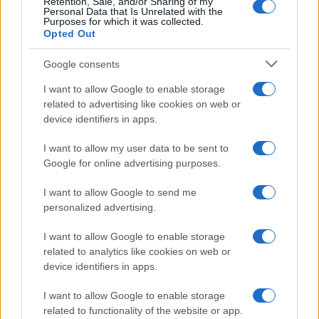
Retention, Sale, and/or Sharing of my
Personal Data that Is Unrelated with the
Frasi da condividere
Purposes for which it was collected.
Poesie
Opted Out
Proverbi
Incipit letterari
Google consents
Storie con morale
I want to allow Google to enable storage
FILM
related to advertising like cookies on web or
device identifiers in apps.
Frasi dei film
Frase film della settimana
I want to allow my user data to be sent to
Frasi film più lette
Google for online advertising purposes.
Incipit dei film
Elenco registi
I want to allow Google to send me
Film più cercati
personalized advertising.
Frasi sul cinema
I want to allow Google to enable storage
SERVIZI
related to analytics like cookies on web or
Mappa del sito
device identifiers in apps.
Privacy Policy
Cookie Policy
I want to allow Google to enable storage
Frasi suddivise per tema
related to functionality of the website or app.