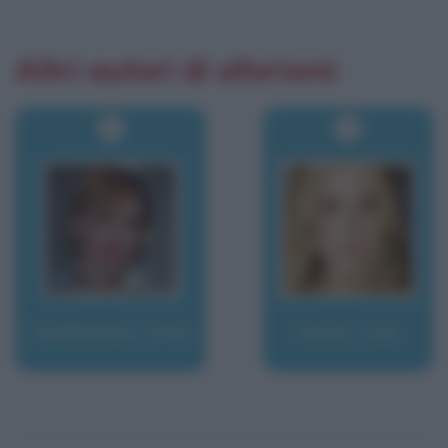
Altri autori di aforismi
Stokholma, Ema
Stone, Joss