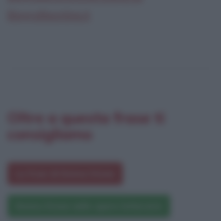
Biografieonline.it
Oltre a questa frase ti
consigliamo
Le frasi di Emma Stone
Emma Stone nelle opere letterarie