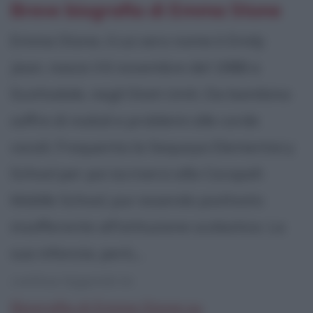
Breve biografia di Emma Stone
Emma Stone, il cui vero nome è Emily
Jean, nasce il 6 novembre del 1988 a
Scottsdale, negli Stati Uniti. Da bambina
soffre di noduli e problemi alle corde
vocali. Frequenta la Sequoya Elementary
School per poi iscriversi alla Cocopah
Middle School, pur essendo piuttosto
insofferente all'istituzione scolastica. La
sua infanzia, però,...
continua leggendo la:
Biografia di Emma Stone su