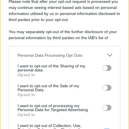
Please note that after your opt-out request is processed you
may continue seeing interest-based ads based on personal
information utilized by us or personal information disclosed to
third parties prior to your opt-out.
You may separately opt-out of the further disclosure of your
personal information by third parties on the IAB’s list of
downstream participants.
Personal Data Processing Opt Outs
This information may also be disclosed by us to third parties
on the IAB’s List of Downstream Participants that may further
I want to opt-out of the Sharing of my
disclose it to other third parties.
personal data.
Opted In
Please note that this website/app uses one or more Google
services and may gather and store information including but
I want to opt-out of the Sale of my
Personal Data.
not limited to your visit or usage behaviour. You may click to
Opted In
grant or deny consent to Google and its third-party tags to
use your data for below specified purposes in below Google
I want to opt-out of processing my
consent section.
Personal Data for Targeted Advertising.
FRASI
Opted In
Frase del giorno
I want to opt-out of Collection, Use,
Frasi celebri