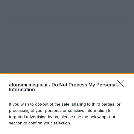
aforismi.meglio.it -
Do Not Process My Personal
Information
If you wish to opt-out of the sale, sharing to third parties, or
processing of your personal or sensitive information for
Ricevi LE FRASI PIÙ BELLE via e-mail
targeted advertising by us, please use the below opt-out
section to confirm your selection.
E-mail
OK