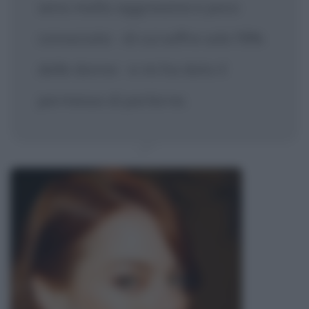
seno molto aggressiva e poco
conosciuta - di cui soffre solo l'8%
delle donne - e mi ha dato il
permesso di parlarne.