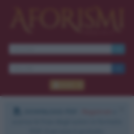
Accedi
DOWNLOAD PDF
:
Registrati
e
scarica le frasi degli autori in formato
PDF. Il servizio è gratuito.