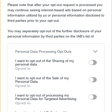
E-mail
OK
Please note that after your opt-out request is processed you
may continue seeing interest-based ads based on personal
information utilized by us or personal information disclosed to
third parties prior to your opt-out.
You may separately opt-out of the further disclosure of your
personal information by third parties on the IAB’s list of
downstream participants.
Personal Data Processing Opt Outs
This information may also be disclosed by us to third parties
on the IAB’s List of Downstream Participants that may further
I want to opt-out of the Sharing of my
disclose it to other third parties.
personal data.
Opted In
Please note that this website/app uses one or more Google
services and may gather and store information including but
I want to opt-out of the Sale of my
Personal Data.
not limited to your visit or usage behaviour. You may click to
Opted In
grant or deny consent to Google and its third-party tags to
use your data for below specified purposes in below Google
I want to opt-out of processing my
consent section.
Personal Data for Targeted Advertising.
FRASI
Opted In
Frase del giorno