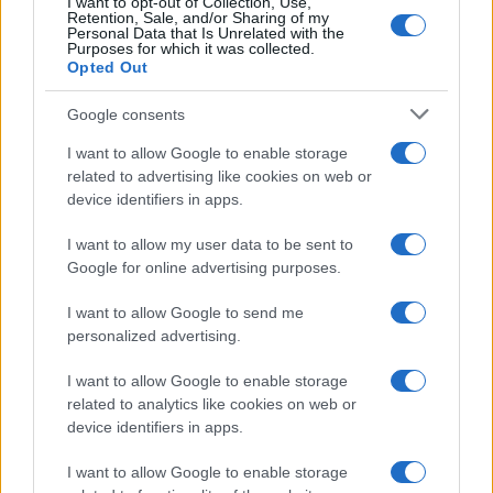
I want to opt-out of Collection, Use,
Frasi celebri
Retention, Sale, and/or Sharing of my
Personal Data that Is Unrelated with the
Frasi da condividere
Purposes for which it was collected.
Poesie
Opted Out
Proverbi
Incipit letterari
Google consents
Storie con morale
I want to allow Google to enable storage
FILM
related to advertising like cookies on web or
device identifiers in apps.
Frasi dei film
Frase film della settimana
I want to allow my user data to be sent to
Frasi film più lette
Google for online advertising purposes.
Incipit dei film
Elenco registi
I want to allow Google to send me
Film più cercati
personalized advertising.
Frasi sul cinema
I want to allow Google to enable storage
SERVIZI
related to analytics like cookies on web or
Mappa del sito
device identifiers in apps.
Privacy Policy
Cookie Policy
I want to allow Google to enable storage