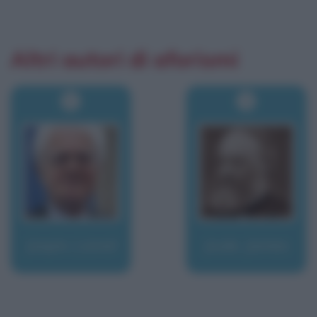
Altri autori di aforismi
Jospin, Lionel
Joule, James