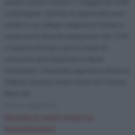
Joseph Joubert nasce il 7 maggio del 1754
a Montignac. Dall'età di quattordici anni
studia in un collegio religioso di Tolosa in
cui più tardi diventa insegnante. Nel 1778
si sposta a Parigi, e qui ha modo di
conoscere Jean Baptiste Le Rond
d'Alembert. Diventato segretario di Denis
Diderot, diventa amico anche di Francois-
Renè De...
continua leggendo la:
Biografia di Joseph Joubert su
Biografieonline.it