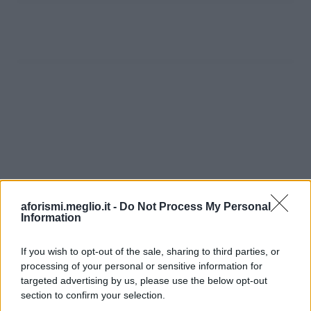
aforismi.meglio.it -
Do Not Process My Personal
Information
If you wish to opt-out of the sale, sharing to third parties, or
processing of your personal or sensitive information for
Ricevi LE FRASI PIÙ BELLE via e-mail
targeted advertising by us, please use the below opt-out
section to confirm your selection.