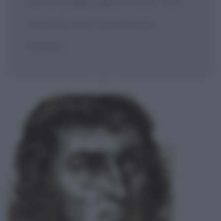
Les entrailles, après l'âme, c'est
ce qu'il y a en nous de plus
intime.]