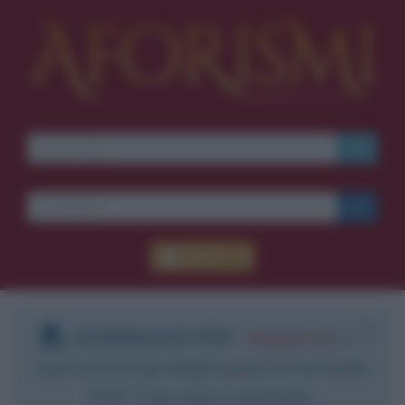
Accedi
DOWNLOAD PDF
:
Registrati
e
scarica le frasi degli autori in formato
PDF. Il servizio è gratuito.