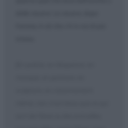
quanto quel che esce dall'anima o
dalle viscere. Le viscere, dopo
l'anima, è ciò che c'è in noi di più
intimo.
[En poésie, en éloquence, en
musique, en peinture, en
sculpture, en raisonnement
même, rien n'est beau que ce qui
sort de l'âme ou des entrailles.