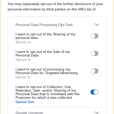
You may separately opt-out of the further disclosure of your
personal information by third parties on the IAB’s list of
downstream participants.
Personal Data Processing Opt Outs
This information may also be disclosed by us to third parties
on the IAB’s List of Downstream Participants that may further
I want to opt-out of the Sharing of my
disclose it to other third parties.
personal data.
Opted In
Please note that this website/app uses one or more Google
services and may gather and store information including but
I want to opt-out of the Sale of my
Personal Data.
not limited to your visit or usage behaviour. You may click to
Opted In
grant or deny consent to Google and its third-party tags to
use your data for below specified purposes in below Google
I want to opt-out of processing my
consent section.
Personal Data for Targeted Advertising.
FRASI
Opted In
Frase del giorno
I want to opt-out of Collection, Use,
Frasi celebri
Retention, Sale, and/or Sharing of my
Personal Data that Is Unrelated with the
Frasi da condividere
Purposes for which it was collected.
Poesie
Opted Out
Proverbi
Incipit letterari
Google consents