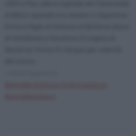
1553 a Pau, allora capitale del Viscontado
di Béarn quando era situato in Aquitania.
Enrico è figlio di Antonio di Borbone (duca
di Vendôme) e Giovanna III (regina di
Navarra). Enrico IV nacque per volontà
del nonno,...
continua leggendo la:
Biografia di Enrico IV di Francia su
Biografieonline.it