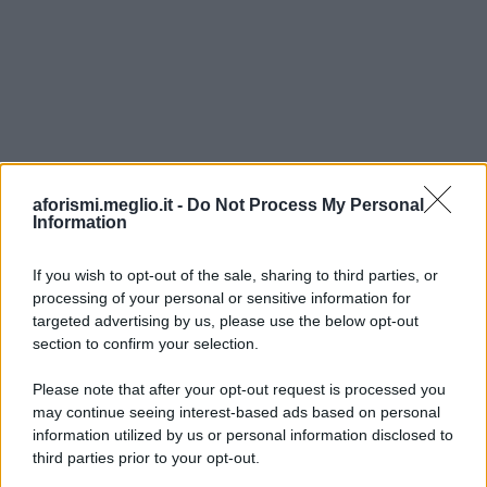
aforismi.meglio.it -
Do Not Process My Personal
Information
If you wish to opt-out of the sale, sharing to third parties, or
processing of your personal or sensitive information for
Ricevi LE FRASI PIÙ BELLE via e-mail
targeted advertising by us, please use the below opt-out
section to confirm your selection.
E-mail
OK
Please note that after your opt-out request is processed you
may continue seeing interest-based ads based on personal
information utilized by us or personal information disclosed to
third parties prior to your opt-out.