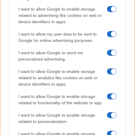
Storie con morale
I want to allow Google to enable storage
FILM
related to advertising like cookies on web or
device identifiers in apps.
Frasi dei film
Frase film della settimana
I want to allow my user data to be sent to
Frasi film più lette
Google for online advertising purposes.
Incipit dei film
Elenco registi
I want to allow Google to send me
Film più cercati
personalized advertising.
Frasi sul cinema
I want to allow Google to enable storage
SERVIZI
related to analytics like cookies on web or
Mappa del sito
device identifiers in apps.
Privacy Policy
Cookie Policy
I want to allow Google to enable storage
Frasi suddivise per tema
related to functionality of the website or app.
Foto con frasi belle
I want to allow Google to enable storage
Indice degli autori
related to personalization.
I want to allow Google to enable storage
Aforismi
.meglio.it è l'archivio web dedicato a frasi,