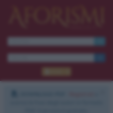
Accedi
DOWNLOAD PDF
:
Registrati
e
scarica le frasi degli autori in formato
PDF. Il servizio è gratuito.