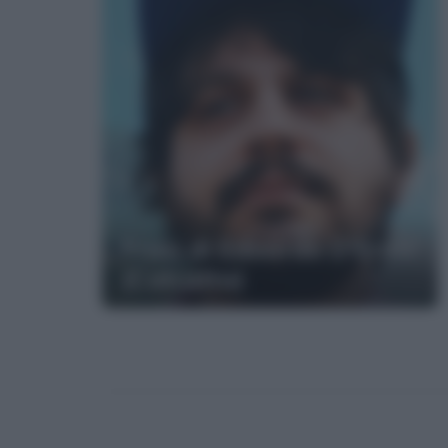
Frasi di Edoardo D'Erme
(Calcutta)