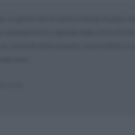
ne. La gente che mi canta in faccia mi piace. 
in qualsiasi lavoro, dipende dallo stato d'anim
cui, invece di salire sul palco, sarei andato a 
vedo nera.
gno 2018