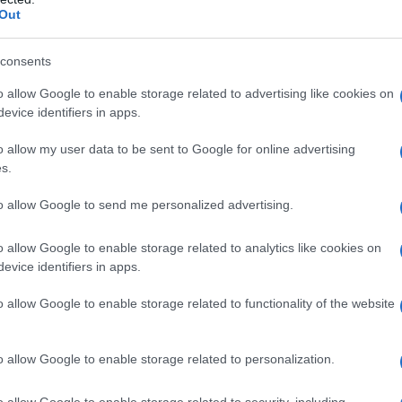
Out
asce il 19 aprile del 1989 a Latina. Sin dal 200
consents
nt'anni fonda con Marco Crypta il duo musicale
o allow Google to enable storage related to advertising like cookies on
 il nome d'arte solo per sé. Il suo genere music
evice identifiers in apps.
o allow my user data to be sent to Google for online advertising
s.
ta) su Biografieonline.it
to allow Google to send me personalized advertising.
o allow Google to enable storage related to analytics like cookies on
evice identifiers in apps.
o allow Google to enable storage related to functionality of the website
o allow Google to enable storage related to personalization.
consigliamo
o allow Google to enable storage related to security, including