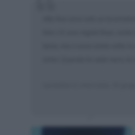
Alla fine sono solo un brontolo
Non c'è una regola fissa, come 
bene, ma ci sono state volte in 
amici. Quando la vedo nera, la 
vanityfair.it, intervista, 10 giu