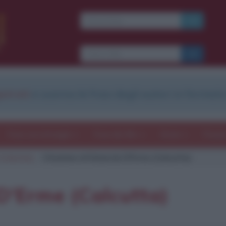
strati
e scarica le frasi degli autori in formato
Frasi con immagini
Frasi dei film
Storie
Poesi
Calcutta)
Citazione di Edoardo D'Erme (Calcutta)
D'Erme (Calcutta)