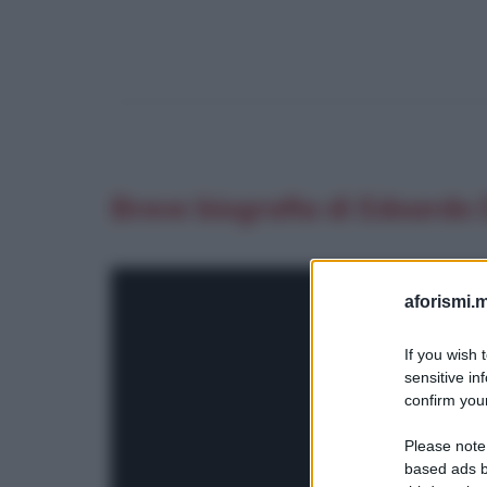
Breve biografia di Edoardo 
aforismi.m
If you wish 
sensitive in
confirm your
Please note
based ads b