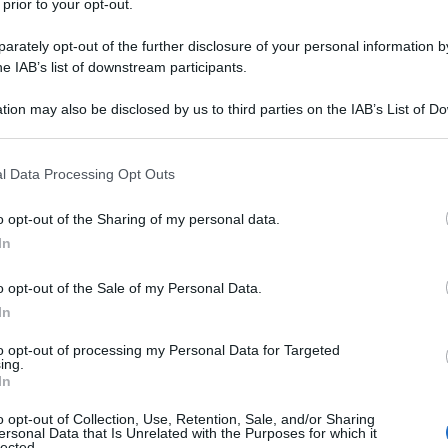
 prior to your opt-out.
rately opt-out of the further disclosure of your personal information by
he IAB’s list of downstream participants.
tion may also be disclosed by us to third parties on the IAB’s List of 
 that may further disclose it to other third parties.
 that this website/app uses one or more Google services and may gath
l Data Processing Opt Outs
including but not limited to your visit or usage behaviour. You may click 
 to Google and its third-party tags to use your data for below specifi
o opt-out of the Sharing of my personal data.
ogle consent section.
In
o opt-out of the Sale of my Personal Data.
In
to opt-out of processing my Personal Data for Targeted
ing.
In
o opt-out of Collection, Use, Retention, Sale, and/or Sharing
ersonal Data that Is Unrelated with the Purposes for which it
lected.