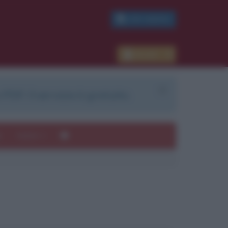
PDF GRATIS
Accedi
 PDF. Il servizio è gratuito.
e
Autori