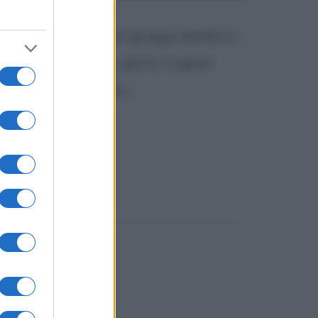
7 è attivo in vari gruppi laziali in
 Calcutta. Quando, però, Crypta
ale è classificato...