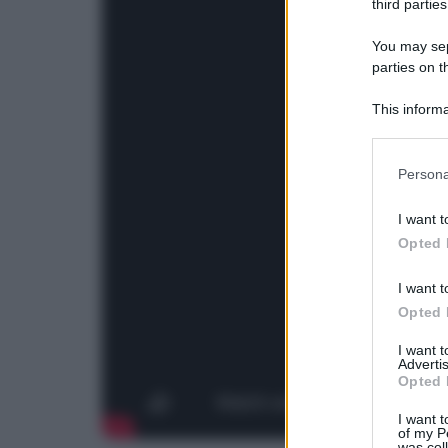
third parties
You may sepa
parties on t
This informa
Participants
Please note
Persona
information 
deny consent
I want t
in below Go
Opted 
I want t
Opted 
I want 
Advertis
Opted 
I want t
of my P
was col