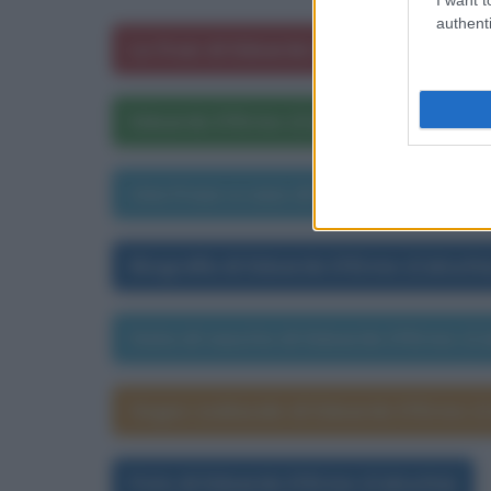
authenti
Le frasi di Edoardo D'Erme (Calcutta)
Edoardo D'Erme (Calcutta) nelle opere
Una frase a caso di Edoardo D'Erme (
Biografia di Edoardo D'Erme (Calcutta
Data di nascita di Edoardo D'Erme (Ca
Segno zodiacale di Edoardo D'Erme (C
Foto di Edoardo D'Erme (Calcutta)