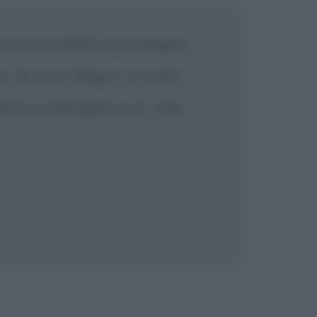
Ma non mi elettrizza sempre.
o. Se sono allegro va tutto
Latina a mangiare con i miei