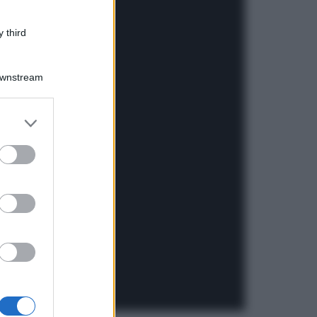
 third
Downstream
er and store
to grant or
ed purposes