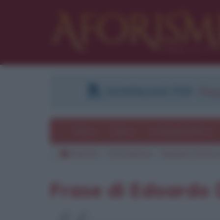
DOWNLOAD PDF
:
Regi
Temi
Frasi
Le frasi più lette
Aforismi
Frasi famose
Edoardo D'Erme (
Frase di Edoardo 