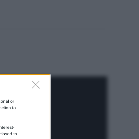
sonal or
ection to
nterest-
closed to