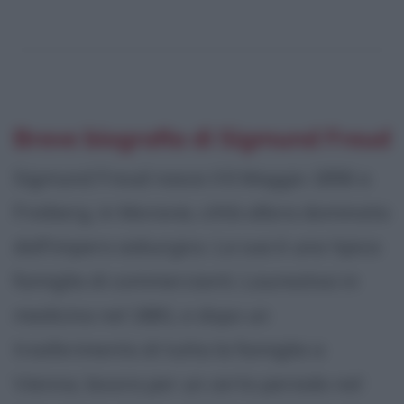
Breve biografia di Sigmund Freud
Sigmund Freud nasce il 6 Maggio 1856 a
Freiberg, in Moravia, città allora dominata
dall'impero asburgico. La sua è una tipica
famiglia di commercianti. Laureatosi in
medicina nel 1881, e dopo un
trasferimento di tutta la famiglia a
Vienna, lavora per un certo periodo nel