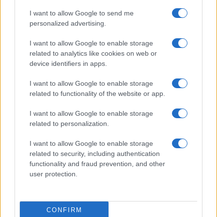
Elenco registi
I want to allow Google to send me
Film più cercati
personalized advertising.
Frasi sul cinema
I want to allow Google to enable storage
SERVIZI
related to analytics like cookies on web or
Mappa del sito
device identifiers in apps.
Privacy Policy
Cookie Policy
I want to allow Google to enable storage
Frasi suddivise per tema
related to functionality of the website or app.
Foto con frasi belle
I want to allow Google to enable storage
Indice degli autori
related to personalization.
I want to allow Google to enable storage
Aforismi
.meglio.it è l'archivio web dedicato a frasi,
related to security, including authentication
aforismi e citazioni più grande del web (137.890 frasi in
functionality and fraud prevention, and other
database) • ©2005-2025 • La riproduzione dei testi è
user protection.
consentita citando la fonte secondo la Licenza
Creative Commons
• Nota: in qualità di Affiliato Amazon,
il sito ricava una commissione sugli acquisti idonei. •
CONFIRM