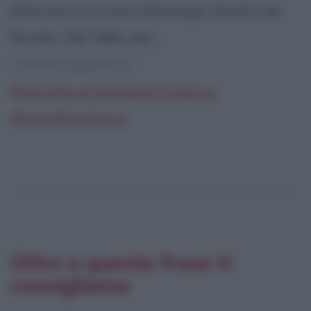
laboratorio di neurofisiologia diretto da
Brücke. Nel 1882, per...
continua leggendo la:
Biografia di Sigmund Freud su
Biografieonline.it
Oltre a questa frase ti
consigliamo