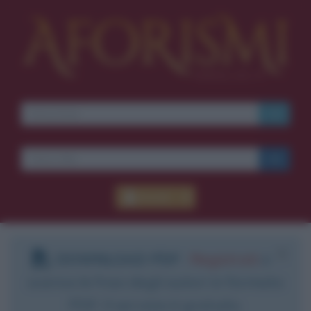
Accedi
DOWNLOAD PDF
:
Registrati
e
scarica le frasi degli autori in formato
PDF. Il servizio è gratuito.