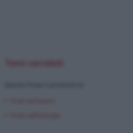
Temi correlati
Questa frase è presente in
:
Frasi sul lavoro
Frasi sull'energia