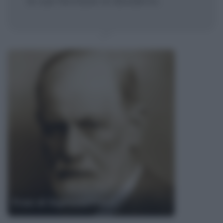
le sue fantasie di desiderio.
Frasi di Sigmund Freud