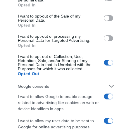
personal data.
Opted In
Please note that this website/app uses one or more Google
services and may gather and store information including but
I want to opt-out of the Sale of my
Personal Data.
not limited to your visit or usage behaviour. You may click to
Opted In
grant or deny consent to Google and its third-party tags to
use your data for below specified purposes in below Google
I want to opt-out of processing my
consent section.
Personal Data for Targeted Advertising.
FRASI
Opted In
Frase del giorno
I want to opt-out of Collection, Use,
Frasi celebri
Retention, Sale, and/or Sharing of my
Personal Data that Is Unrelated with the
Frasi da condividere
Purposes for which it was collected.
Poesie
Opted Out
Proverbi
Incipit letterari
Google consents
Storie con morale
I want to allow Google to enable storage
FILM
related to advertising like cookies on web or
device identifiers in apps.
Frasi dei film
Frase film della settimana
I want to allow my user data to be sent to
Frasi film più lette
Google for online advertising purposes.
Incipit dei film