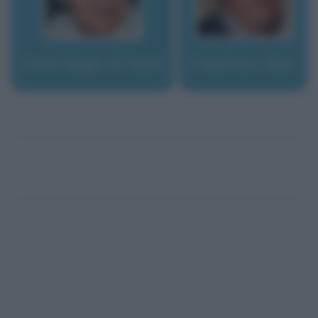
Frere Roger di Taizé
Friedman, Alan