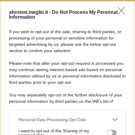
aforismi.meglio.it -
Do Not Process My Personal
Information
If you wish to opt-out of the sale, sharing to third parties, or
processing of your personal or sensitive information for
Ricevi LE FRASI PIÙ BELLE via e-mail
targeted advertising by us, please use the below opt-out
section to confirm your selection.
E-mail
OK
Please note that after your opt-out request is processed you
may continue seeing interest-based ads based on personal
information utilized by us or personal information disclosed to
third parties prior to your opt-out.
You may separately opt-out of the further disclosure of your
personal information by third parties on the IAB’s list of
downstream participants.
Personal Data Processing Opt Outs
This information may also be disclosed by us to third parties
on the IAB’s List of Downstream Participants that may further
I want to opt-out of the Sharing of my
disclose it to other third parties.