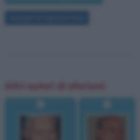
Immagini di Sigmund Freud
Altri autori di aforismi