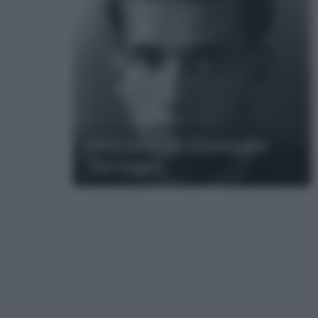
Aforismi di Giuseppe
Terragni