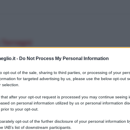
 Terragni
ibile artista, nasce a Meda (MI) il giorno 18
eglio.it -
Do Not Process My Personal Information
significativi dell'architettura moderna italiana
to opt-out of the sale, sharing to third parties, or processing of your per
a presso il Politecnico di Milano, dove consegue
formation for targeted advertising by us, please use the below opt-out s
 selection.
 that after your opt-out request is processed you may continue seeing i
iografieonline.it
ased on personal information utilized by us or personal information dis
 prior to your opt-out.
rately opt-out of the further disclosure of your personal information by
he IAB’s list of downstream participants.