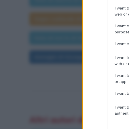
I want t
web or d
Segno zodiacale di Giuseppe Terragni
I want t
purpose
Data di morte di Giuseppe Terragni
I want 
Immagini di Giuseppe Terragni
I want t
web or d
I want t
or app.
I want t
I want t
authenti
Altri autori di aforismi