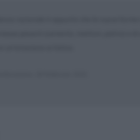
enza razionale è appunto che le nuove forme a
 masse pesanti (cemento, mattoni, pietre) e di 
e un'emozione artistica.
'Ambrosiano, 26 febbraio 1931