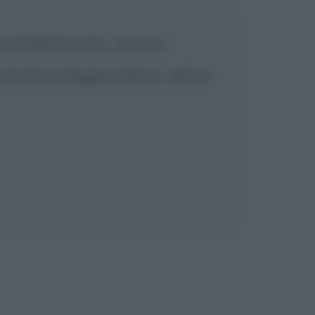
rchitettoniche, nei loro
strutture leggere (ferro, vetro)