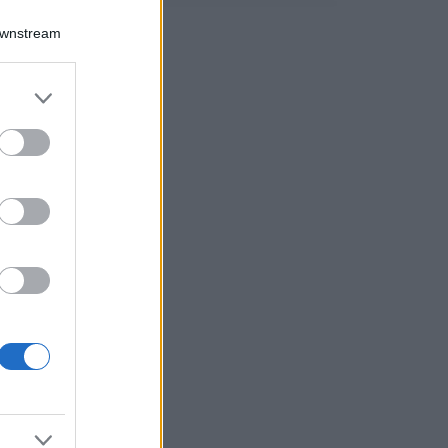
Downstream
er and store
to grant or
ed purposes