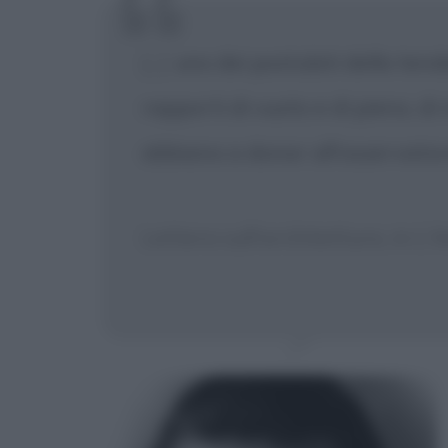
[...]
uno dei postulati della tend
rapporti di vuoto e di pieno, di
abbiano a donar all'osservator
Lettera sull'architettura, in L