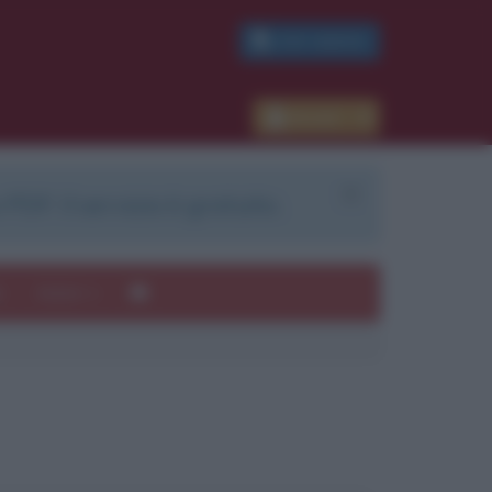
PDF GRATIS
Accedi
 PDF. Il servizio è gratuito.
e
Autori