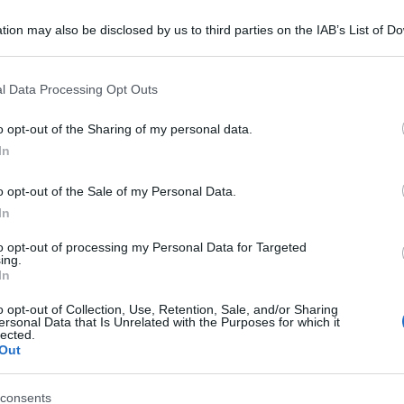
tion may also be disclosed by us to third parties on the IAB’s List of 
 that may further disclose it to other third parties.
 that this website/app uses one or more Google services and may gath
consigliamo
l Data Processing Opt Outs
including but not limited to your visit or usage behaviour. You may click 
 to Google and its third-party tags to use your data for below specifi
o opt-out of the Sharing of my personal data.
ogle consent section.
In
o opt-out of the Sale of my Personal Data.
In
rie
to opt-out of processing my Personal Data for Targeted
ing.
In
i
o opt-out of Collection, Use, Retention, Sale, and/or Sharing
ersonal Data that Is Unrelated with the Purposes for which it
lected.
Out
consents