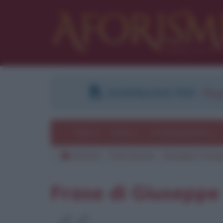
DOWNLOAD PDF
:
Regi
Temi
Frasi
Le frasi più lette
Aforismi
Frasi famose
Giuseppe Terrag
Frase di Giuseppe