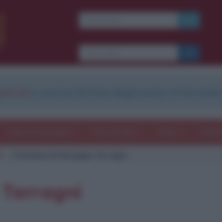
strati
e scarica le frasi degli autori in formato
Frasi con immagini
Frasi dei film
Storie
Poesi
ni
Citazione di Giuseppe Terragni
 Terragni