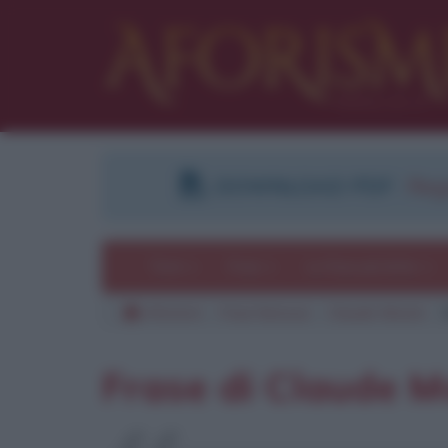
DOWNLOAD PDF
:
Regi
Temi
Frasi
Le frasi più lette
Aforismi
Frasi famose
Claude Monet
Frase di Claude 