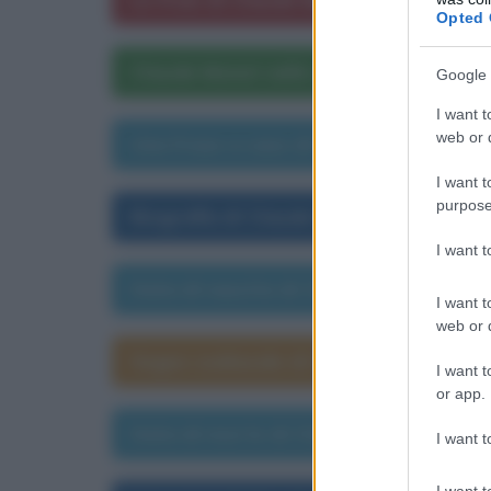
Opted 
Claude Monet nelle opere letterarie
Google 
I want t
web or d
Una frase a caso di Claude Monet
I want t
purpose
Biografia di Claude Monet
I want 
Data di nascita di Claude Monet
I want t
web or d
Segno zodiacale di Claude Monet
I want t
or app.
Data di morte di Claude Monet
I want t
I want t