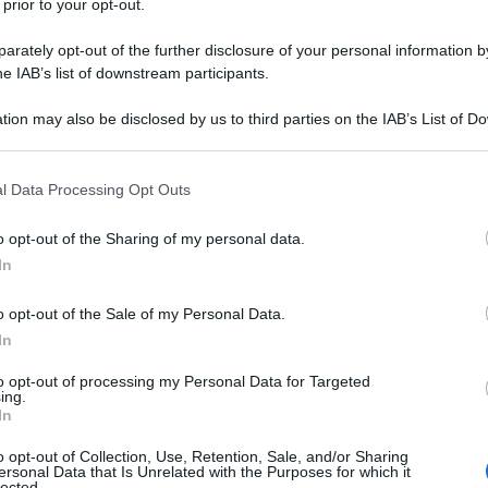
mpi per la delicatezza e l'espressività lieve de
 prior to your opt-out.
rtista alle prime armi, trascorre la propria fa
rately opt-out of the further disclosure of your personal information by
he IAB’s list of downstream participants.
dici anni per trasferirsi a Parigi, su consiglio d
tion may also be disclosed by us to third parties on the IAB’s List of 
 that may further disclose it to other third parties.
fieonline.it
 that this website/app uses one or more Google services and may gath
l Data Processing Opt Outs
including but not limited to your visit or usage behaviour. You may click 
 to Google and its third-party tags to use your data for below specifi
o opt-out of the Sharing of my personal data.
ogle consent section.
In
o opt-out of the Sale of my Personal Data.
In
to opt-out of processing my Personal Data for Targeted
consigliamo
ing.
In
o opt-out of Collection, Use, Retention, Sale, and/or Sharing
ersonal Data that Is Unrelated with the Purposes for which it
lected.