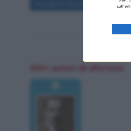
Immagini di Claude Monet
authenti
Altri autori di aforismi