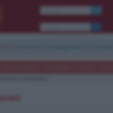
strati
e scarica le frasi degli autori in formato
Frasi con immagini
Frasi dei film
Storie
Poesi
Citazione di Claude Monet
Monet