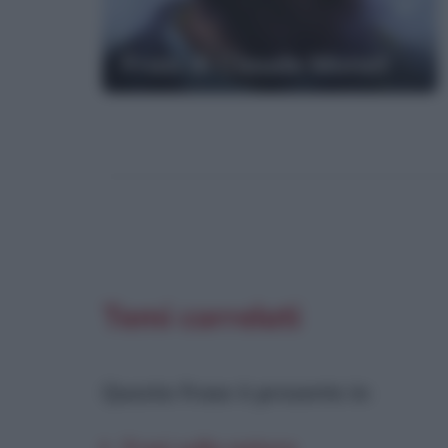
Frasi di Claude Monet
Temi correlati
Questa frase è presente in
: