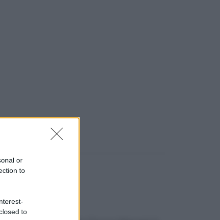
sonal or
ection to
nterest-
closed to