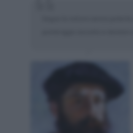
Seguo la natura senza poterla a
pomeriggio asciutto e domani s