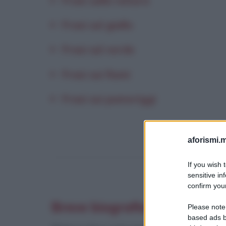
Frasi sulla natura
Frasi sul giallo
Frasi sul verde
Frasi sui fiumi
Frasi sui pomeriggi
aforismi.m
If you wish 
sensitive in
confirm your
Breve biografia di Claude 
Please note
based ads b