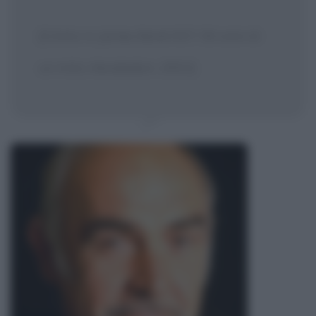
[Citato in James Bond 007: 50 anni di
un mito, Mondadori, 2002]