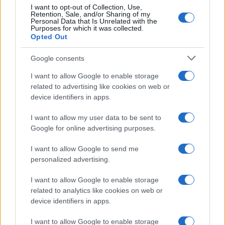
I want to opt-out of Collection, Use,
Frasi celebri
Retention, Sale, and/or Sharing of my
Personal Data that Is Unrelated with the
Frasi da condividere
Purposes for which it was collected.
Poesie
Opted Out
Proverbi
Incipit letterari
Google consents
Storie con morale
I want to allow Google to enable storage
FILM
related to advertising like cookies on web or
device identifiers in apps.
Frasi dei film
Frase film della settimana
I want to allow my user data to be sent to
Frasi film più lette
Google for online advertising purposes.
Incipit dei film
Elenco registi
I want to allow Google to send me
Film più cercati
personalized advertising.
Frasi sul cinema
I want to allow Google to enable storage
SERVIZI
related to analytics like cookies on web or
Mappa del sito
device identifiers in apps.
Privacy Policy
Cookie Policy
I want to allow Google to enable storage