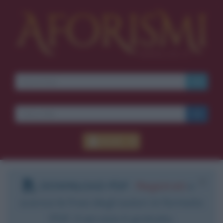
Accedi
DOWNLOAD PDF
:
Registrati
e
scarica le frasi degli autori in formato
PDF. Il servizio è gratuito.