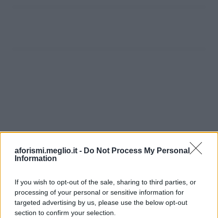
aforismi.meglio.it -
Do Not Process My Personal
Information
If you wish to opt-out of the sale, sharing to third parties, or
processing of your personal or sensitive information for
Ricevi LE FRASI PIÙ BELLE via e-mail
targeted advertising by us, please use the below opt-out
section to confirm your selection.