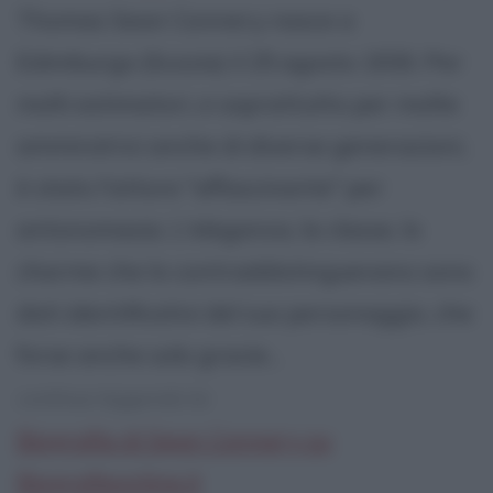
Thomas Sean Connery nasce a
Edimburgo (Scozia) il 25 agosto 1930. Per
molti estimatori, e soprattutto per molte
ammiratrici anche di diverse generazioni,
è stato l'attore "affascinante" per
antonomasia. L'eleganza, la classe, lo
charme che lo contraddistinguevano sono
dati identificativi del suo personaggio, che
forse anche solo grazie...
continua leggendo la:
Biografia di Sean Connery su
Biografieonline.it