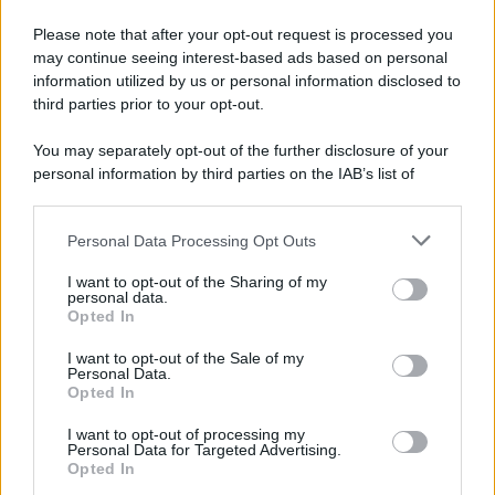
E-mail
OK
Please note that after your opt-out request is processed you
may continue seeing interest-based ads based on personal
information utilized by us or personal information disclosed to
third parties prior to your opt-out.
You may separately opt-out of the further disclosure of your
personal information by third parties on the IAB’s list of
downstream participants.
Personal Data Processing Opt Outs
This information may also be disclosed by us to third parties
on the IAB’s List of Downstream Participants that may further
I want to opt-out of the Sharing of my
disclose it to other third parties.
personal data.
Opted In
Please note that this website/app uses one or more Google
services and may gather and store information including but
I want to opt-out of the Sale of my
Personal Data.
not limited to your visit or usage behaviour. You may click to
Opted In
grant or deny consent to Google and its third-party tags to
use your data for below specified purposes in below Google
I want to opt-out of processing my
consent section.
Personal Data for Targeted Advertising.
FRASI
Opted In
Frase del giorno