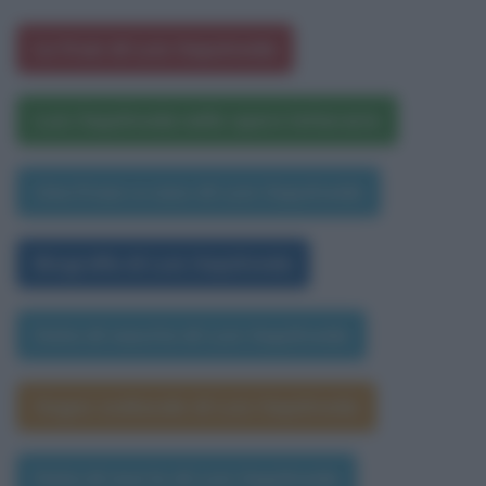
Le frasi di Luis Sepulveda
Luis Sepúlveda nelle opere letterarie
Una frase a caso di Luis Sepulveda
Biografia di Luis Sepúlveda
Data di nascita di Luis Sepúlveda
Segno zodiacale di Luis Sepúlveda
Data di morte di Luis Sepúlveda