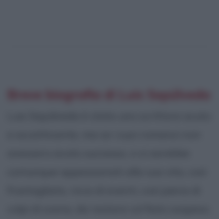
Breve biografia di Luis Sepúlveda
Luis Sepúlveda è stato uno scrittore acuto
e accattivante, ma se i suoi romanzi non
avessero avuto successo, ci si sarebbe
comunque appassionati alla sua vita, così
frastagliata, ricca di eventi, così piena di
colpi di scena, da restare col fiato sospeso.