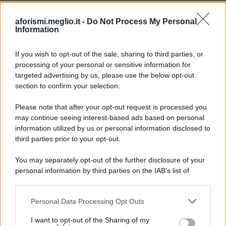
aforismi.meglio.it -
Do Not Process My Personal
Information
If you wish to opt-out of the sale, sharing to third parties, or
processing of your personal or sensitive information for
Ricevi LE FRASI PIÙ BELLE via e-mail
targeted advertising by us, please use the below opt-out
section to confirm your selection.
E-mail
OK
Please note that after your opt-out request is processed you
may continue seeing interest-based ads based on personal
information utilized by us or personal information disclosed to
third parties prior to your opt-out.
You may separately opt-out of the further disclosure of your
personal information by third parties on the IAB’s list of
downstream participants.
Personal Data Processing Opt Outs
This information may also be disclosed by us to third parties
on the IAB’s List of Downstream Participants that may further
I want to opt-out of the Sharing of my
disclose it to other third parties.