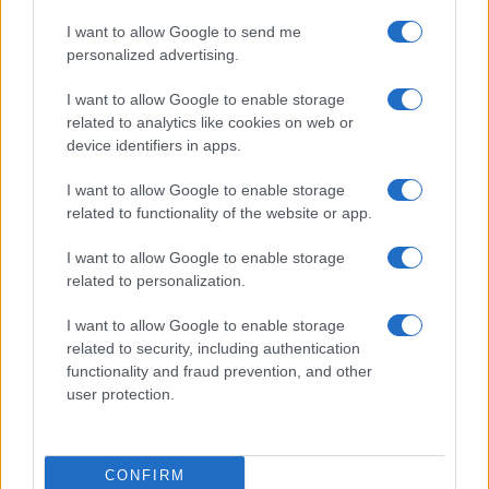
Elenco registi
I want to allow Google to send me
Film più cercati
personalized advertising.
Frasi sul cinema
I want to allow Google to enable storage
SERVIZI
related to analytics like cookies on web or
Mappa del sito
device identifiers in apps.
Privacy Policy
Cookie Policy
I want to allow Google to enable storage
Frasi suddivise per tema
related to functionality of the website or app.
Foto con frasi belle
I want to allow Google to enable storage
Indice degli autori
related to personalization.
I want to allow Google to enable storage
Aforismi
.meglio.it è l'archivio web dedicato a frasi,
related to security, including authentication
aforismi e citazioni più grande del web (137.890 frasi in
functionality and fraud prevention, and other
database) • ©2005-2025 • La riproduzione dei testi è
user protection.
consentita citando la fonte secondo la Licenza
Creative Commons
• Nota: in qualità di Affiliato Amazon,
il sito ricava una commissione sugli acquisti idonei. •
CONFIRM