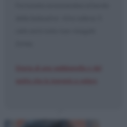
Fortunata avvicinandosi al bordo
della balaustra- «Ora volerai. Il
cielo sarà tutto tuo» miagolò
Zorba.
Storia di una gabbianella e del
gatto che le insegnò a volare