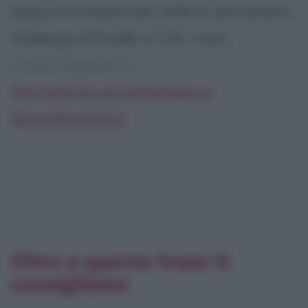
Nasce il 4 ottobre del 1949 in una camera
d'albergo di Ovalle, in Cile. I suoi...
continua leggendo la:
Biografia di Luis Sepúlveda su
Biografieonline.it
Oltre a questa frase ti
consigliamo