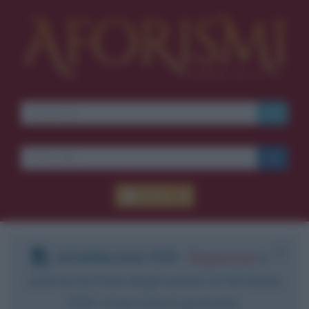
Accedi
DOWNLOAD PDF
:
Registrati
e
scarica le frasi degli autori in formato
PDF. Il servizio è gratuito.