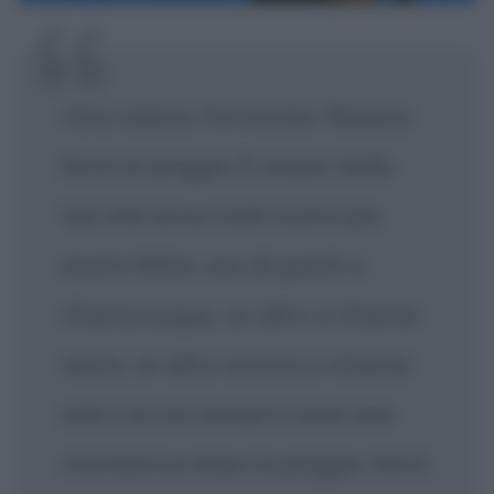
«Ora volerai, Fortunata. Respira.
Senti la pioggia. È acqua. Nella
tua vita avrai molti motivi per
essere felice, uno di questi si
chiama acqua, un altro si chiama
vento, un altro ancora si chiama
sole e arriva sempre come una
ricompensa dopo la pioggia. Senti