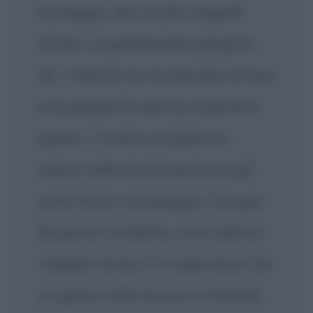
la pioggia. Apri le ali» miagolò
Zorba. La gabbianella spiegò le
ali. I riflettori la inondavano di luce
e la pioggia le copriva di perle le
piume. L'umano e il gatto la
videro sollevare la testa con gli
occhi chiusi. «La pioggia. L'acqua.
Mi piace!» stridette. «Ora volerai»
miagolò Zorba. «Ti voglio bene. Sei
un gatto molto buono» stridette