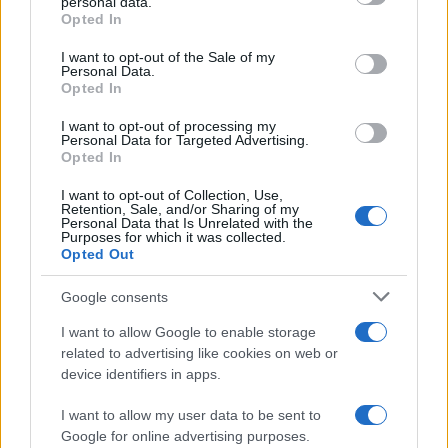
personal data.
Opted In
Please note that this website/app uses one or more Google
services and may gather and store information including but
I want to opt-out of the Sale of my
Personal Data.
not limited to your visit or usage behaviour. You may click to
Opted In
grant or deny consent to Google and its third-party tags to
use your data for below specified purposes in below Google
I want to opt-out of processing my
consent section.
Personal Data for Targeted Advertising.
FRASI
Opted In
Frase del giorno
I want to opt-out of Collection, Use,
Frasi celebri
Retention, Sale, and/or Sharing of my
Personal Data that Is Unrelated with the
Frasi da condividere
Purposes for which it was collected.
Poesie
Opted Out
Proverbi
Incipit letterari
Google consents
Storie con morale
I want to allow Google to enable storage
FILM
related to advertising like cookies on web or
device identifiers in apps.
Frasi dei film
Frase film della settimana
I want to allow my user data to be sent to
Frasi film più lette
Google for online advertising purposes.
Incipit dei film