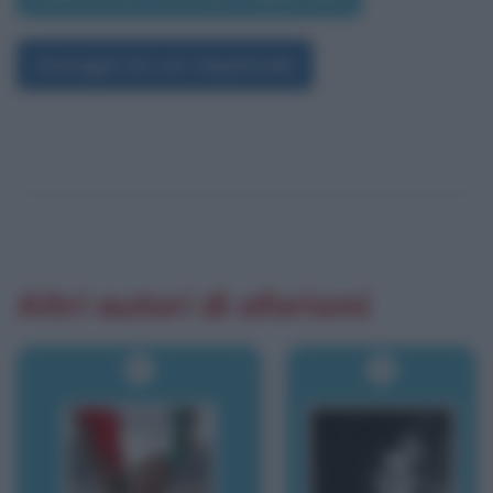
Immagini di Luis Sepúlveda
Altri autori di aforismi