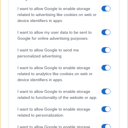
Storie con morale
I want to allow Google to enable storage
FILM
related to advertising like cookies on web or
device identifiers in apps.
Frasi dei film
Frase film della settimana
I want to allow my user data to be sent to
Frasi film più lette
Google for online advertising purposes.
Incipit dei film
Elenco registi
I want to allow Google to send me
Film più cercati
personalized advertising.
Frasi sul cinema
I want to allow Google to enable storage
SERVIZI
related to analytics like cookies on web or
Mappa del sito
device identifiers in apps.
Privacy Policy
Cookie Policy
I want to allow Google to enable storage
Frasi suddivise per tema
related to functionality of the website or app.
Foto con frasi belle
I want to allow Google to enable storage
Indice degli autori
related to personalization.
I want to allow Google to enable storage
Aforismi
.meglio.it è l'archivio web dedicato a frasi,