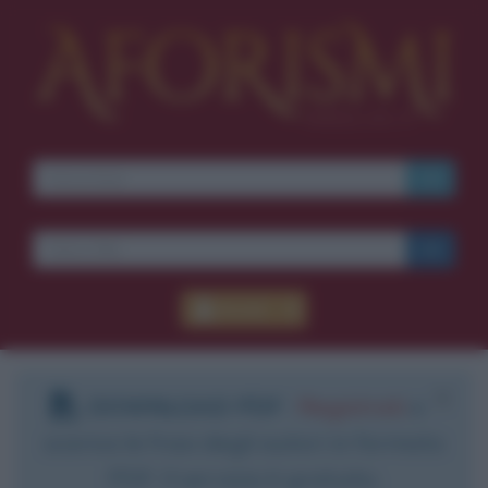
Accedi
DOWNLOAD PDF
:
Registrati
e
scarica le frasi degli autori in formato
PDF. Il servizio è gratuito.