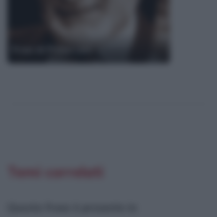
Frasi di Primo Levi
Temi correlati
Questa frase è presente in
: