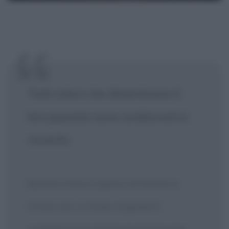
Tutti coloro che dimenticano il
loro passato sono condannati a
riviverlo.
[Questa frase è spesso attribuita a
Primo Levi. La frase originale è
probabilmente di George Santayana,