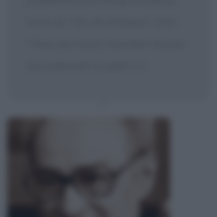
tratta da "The Life of Reason", 1905:
“Those who cannot remember the past
are condemned to repeat it.”]