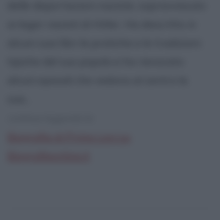
delle deportazioni naziste, sopravvissuto
ai lager nazisti di Hitler. Ha descritto in
alcuni suoi libri le pratiche e le tradizioni
tipiche del suo popolo e ha rievocato
alcuni episodi che vedono al centro la
sua...
continua leggendo la:
Biografia di Primo Levi su
Biografieonline.it