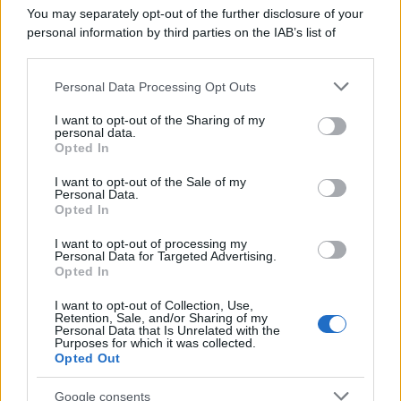
You may separately opt-out of the further disclosure of your
personal information by third parties on the IAB’s list of
downstream participants.
Personal Data Processing Opt Outs
This information may also be disclosed by us to third parties
on the IAB’s List of Downstream Participants that may further
I want to opt-out of the Sharing of my
disclose it to other third parties.
personal data.
Opted In
Please note that this website/app uses one or more Google
services and may gather and store information including but
I want to opt-out of the Sale of my
Personal Data.
not limited to your visit or usage behaviour. You may click to
Opted In
grant or deny consent to Google and its third-party tags to
use your data for below specified purposes in below Google
I want to opt-out of processing my
consent section.
Personal Data for Targeted Advertising.
FRASI
Opted In
Frase del giorno
I want to opt-out of Collection, Use,
Frasi celebri
Retention, Sale, and/or Sharing of my
Personal Data that Is Unrelated with the
Frasi da condividere
Purposes for which it was collected.
Poesie
Opted Out
Proverbi
Incipit letterari
Google consents