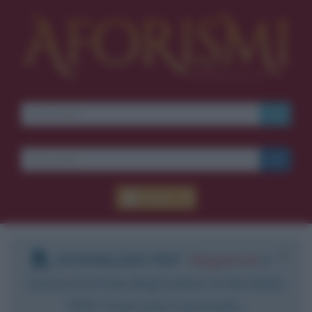
Accedi
DOWNLOAD PDF
:
Registrati
e
scarica le frasi degli autori in formato
PDF. Il servizio è gratuito.