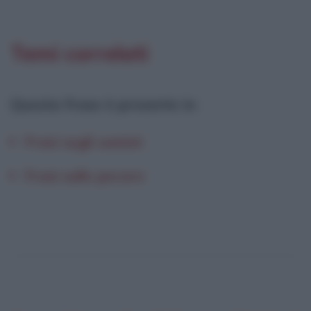
Temi correlati
Questa frase è presente in
:
Frasi sugli uomini
Frasi sulle pecore