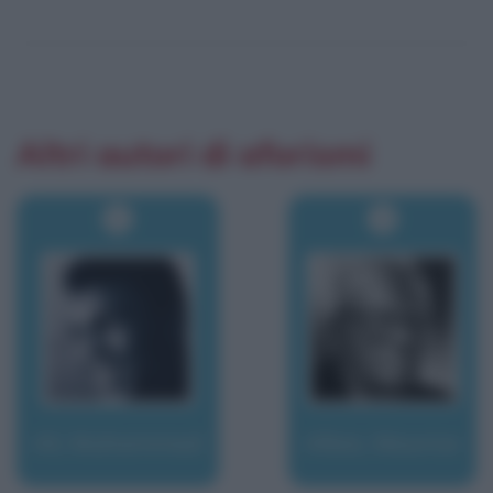
Altri autori di aforismi
Ali, Muhammad
Allais, Maurice