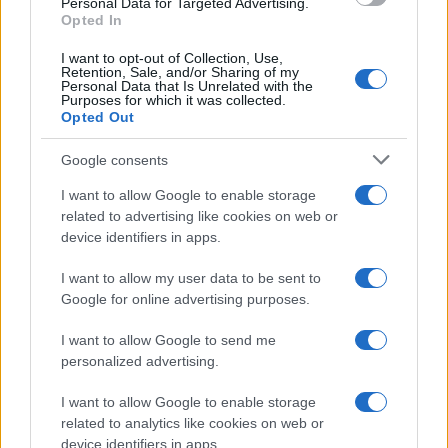
Personal Data for Targeted Advertising.
FRASI
Opted In
Frase del giorno
I want to opt-out of Collection, Use,
Frasi celebri
Retention, Sale, and/or Sharing of my
Personal Data that Is Unrelated with the
Frasi da condividere
Purposes for which it was collected.
Poesie
Opted Out
Proverbi
Incipit letterari
Google consents
Storie con morale
I want to allow Google to enable storage
FILM
related to advertising like cookies on web or
device identifiers in apps.
Frasi dei film
Frase film della settimana
I want to allow my user data to be sent to
Frasi film più lette
Google for online advertising purposes.
Incipit dei film
Elenco registi
I want to allow Google to send me
Film più cercati
personalized advertising.
Frasi sul cinema
I want to allow Google to enable storage
SERVIZI
related to analytics like cookies on web or
Mappa del sito
device identifiers in apps.