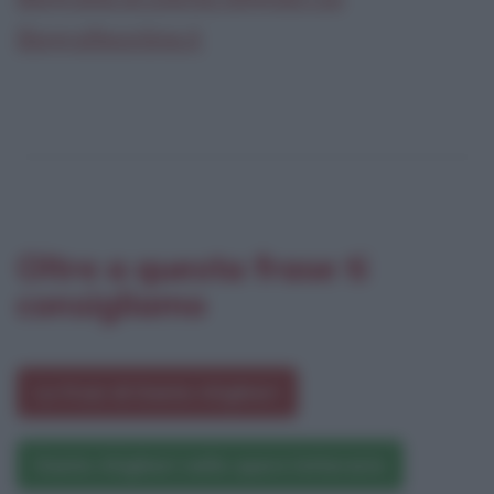
Biografieonline.it
Oltre a questa frase ti
consigliamo
Le frasi di Dante Alighieri
Dante Alighieri nelle opere letterarie