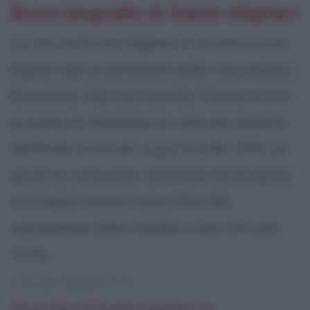
Breve biografia di Dante Alighieri
La vita di Dante Alighieri è strettamente
legata agli avvenimenti della vita politica
fiorentina. Alla sua nascita, Firenze era in
procinto di diventare la città più potente
dell'Italia centrale. A partire dal 1250, un
governo comunale composto da borghesi
e artigiani aveva messo fine alla
supremazia della nobiltà e due anni più
tardi...
continua leggendo la:
Biografia di Dante Alighieri su