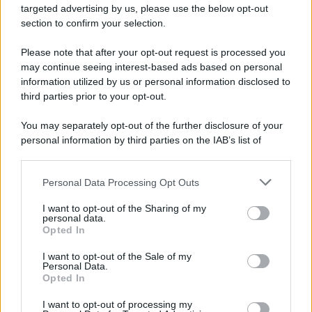
Ricevi LE FRASI PIÙ BELLE via e-mail
targeted advertising by us, please use the below opt-out
section to confirm your selection.
E-mail
OK
Please note that after your opt-out request is processed you
may continue seeing interest-based ads based on personal
information utilized by us or personal information disclosed to
third parties prior to your opt-out.
You may separately opt-out of the further disclosure of your
personal information by third parties on the IAB’s list of
downstream participants.
Personal Data Processing Opt Outs
This information may also be disclosed by us to third parties
on the IAB’s List of Downstream Participants that may further
I want to opt-out of the Sharing of my
disclose it to other third parties.
personal data.
Opted In
Please note that this website/app uses one or more Google
services and may gather and store information including but
I want to opt-out of the Sale of my
Personal Data.
not limited to your visit or usage behaviour. You may click to
Opted In
grant or deny consent to Google and its third-party tags to
use your data for below specified purposes in below Google
I want to opt-out of processing my
consent section.