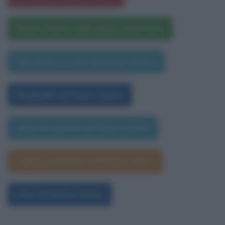
Flavia Vento nelle opere letterarie
Una frase a caso di Flavia Vento
Biografia di Flavia Vento
Data di nascita di Flavia Vento
Segno zodiacale di Flavia Vento
Foto di Flavia Vento