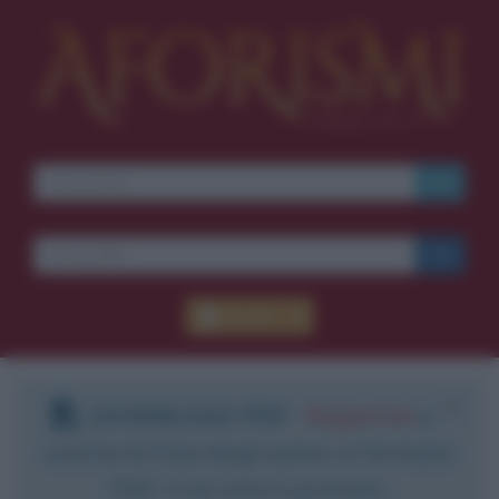
Accedi
DOWNLOAD PDF
:
Registrati
e
scarica le frasi degli autori in formato
PDF. Il servizio è gratuito.