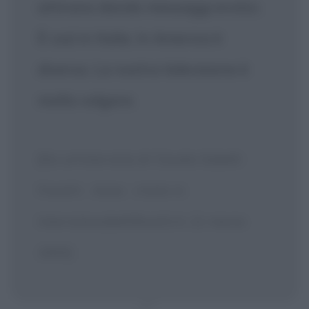
attirano dando messaggi erotici.
È così in Italia. In America è
diverso. La nostra televisione è
molto volgare.
[Da un'intervista di Claudio Sabelli
Fioretti - Anna - citato in
Interviste.sabellifioretti.it, 21 marzo
2000]