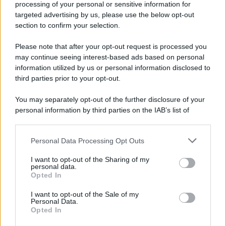
processing of your personal or sensitive information for
Ricevi LE FRASI PIÙ BELLE via e-mail
targeted advertising by us, please use the below opt-out
section to confirm your selection.
E-mail
OK
Please note that after your opt-out request is processed you
may continue seeing interest-based ads based on personal
information utilized by us or personal information disclosed to
third parties prior to your opt-out.
You may separately opt-out of the further disclosure of your
personal information by third parties on the IAB’s list of
downstream participants.
Personal Data Processing Opt Outs
This information may also be disclosed by us to third parties
on the IAB’s List of Downstream Participants that may further
I want to opt-out of the Sharing of my
disclose it to other third parties.
personal data.
Opted In
Please note that this website/app uses one or more Google
services and may gather and store information including but
I want to opt-out of the Sale of my
Personal Data.
not limited to your visit or usage behaviour. You may click to
Opted In
grant or deny consent to Google and its third-party tags to
use your data for below specified purposes in below Google