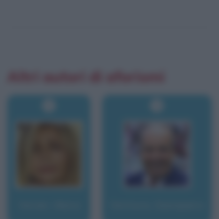
Altri autori di aforismi
Venier, Mara
Ventura, Giampiero