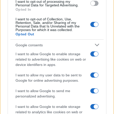
I want to opt-out of processing my
consent section.
Personal Data for Targeted Advertising.
FRASI
Opted In
Frase del giorno
I want to opt-out of Collection, Use,
Frasi celebri
Retention, Sale, and/or Sharing of my
Personal Data that Is Unrelated with the
Frasi da condividere
Purposes for which it was collected.
Poesie
Opted Out
Proverbi
Incipit letterari
Google consents
Storie con morale
I want to allow Google to enable storage
FILM
related to advertising like cookies on web or
device identifiers in apps.
Frasi dei film
Frase film della settimana
I want to allow my user data to be sent to
Frasi film più lette
Google for online advertising purposes.
Incipit dei film
Elenco registi
I want to allow Google to send me
Film più cercati
personalized advertising.
Frasi sul cinema
I want to allow Google to enable storage
SERVIZI
related to analytics like cookies on web or