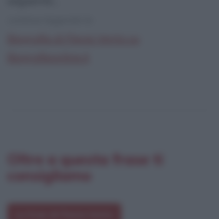
seguente...
continua leggendo la:
Biografia di Flavia Vento su
Biografieonline.it
Oltre a questa frase ti
consigliamo
Le frasi di Flavia Vento