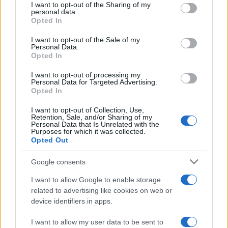
I want to opt-out of the Sharing of my
disclose it to other third parties.
personal data.
Opted In
Please note that this website/app uses one or more Google
services and may gather and store information including but
I want to opt-out of the Sale of my
Personal Data.
not limited to your visit or usage behaviour. You may click to
Opted In
grant or deny consent to Google and its third-party tags to
use your data for below specified purposes in below Google
I want to opt-out of processing my
consent section.
Personal Data for Targeted Advertising.
FRASI
Opted In
Frase del giorno
I want to opt-out of Collection, Use,
Frasi celebri
Retention, Sale, and/or Sharing of my
Personal Data that Is Unrelated with the
Frasi da condividere
Purposes for which it was collected.
Poesie
Opted Out
Proverbi
Incipit letterari
Google consents
Storie con morale
I want to allow Google to enable storage
FILM
related to advertising like cookies on web or
device identifiers in apps.
Frasi dei film
Frase film della settimana
I want to allow my user data to be sent to
Frasi film più lette