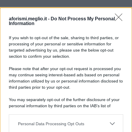
aforismi.meglio.it -
Do Not Process My Personal
Information
If you wish to opt-out of the sale, sharing to third parties, or
processing of your personal or sensitive information for
Ricevi LE FRASI PIÙ BELLE via e-mail
targeted advertising by us, please use the below opt-out
section to confirm your selection.
E-mail
OK
Please note that after your opt-out request is processed you
may continue seeing interest-based ads based on personal
information utilized by us or personal information disclosed to
third parties prior to your opt-out.
You may separately opt-out of the further disclosure of your
personal information by third parties on the IAB’s list of
downstream participants.
Personal Data Processing Opt Outs
This information may also be disclosed by us to third parties
on the IAB’s List of Downstream Participants that may further