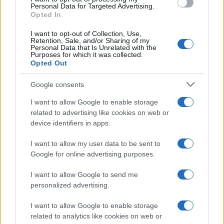
consent section.
Personal Data for Targeted Advertising.
FRASI
Opted In
Frase del giorno
I want to opt-out of Collection, Use,
Frasi celebri
Retention, Sale, and/or Sharing of my
Personal Data that Is Unrelated with the
Frasi da condividere
Purposes for which it was collected.
Poesie
Opted Out
Proverbi
Incipit letterari
Google consents
Storie con morale
I want to allow Google to enable storage
FILM
related to advertising like cookies on web or
device identifiers in apps.
Frasi dei film
Frase film della settimana
I want to allow my user data to be sent to
Frasi film più lette
Google for online advertising purposes.
Incipit dei film
Elenco registi
I want to allow Google to send me
Film più cercati
personalized advertising.
Frasi sul cinema
I want to allow Google to enable storage
SERVIZI
related to analytics like cookies on web or