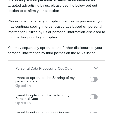
processing of your personal or sensitive information for
Ricevi LE FRASI PIÙ BELLE via e-mail
targeted advertising by us, please use the below opt-out
section to confirm your selection.
E-mail
OK
Please note that after your opt-out request is processed you
may continue seeing interest-based ads based on personal
information utilized by us or personal information disclosed to
third parties prior to your opt-out.
You may separately opt-out of the further disclosure of your
personal information by third parties on the IAB’s list of
downstream participants.
Personal Data Processing Opt Outs
This information may also be disclosed by us to third parties
on the IAB’s List of Downstream Participants that may further
I want to opt-out of the Sharing of my
disclose it to other third parties.
personal data.
Opted In
Please note that this website/app uses one or more Google
services and may gather and store information including but
I want to opt-out of the Sale of my
Personal Data.
not limited to your visit or usage behaviour. You may click to
Opted In
grant or deny consent to Google and its third-party tags to
use your data for below specified purposes in below Google
I want to opt-out of processing my