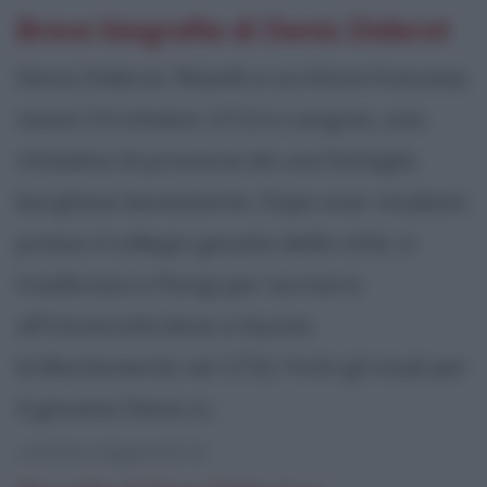
Breve biografia di Denis Diderot
Denis Diderot, filosofo e scrittore francese,
nasce il 5 ottobre 1713 a Langres, una
cittadina di provincia da una famiglia
borghese benestante. Dopo aver studiato
presso il collegio gesuita della città, si
trasferisce a Parigi per iscriversi
all'Università dove si laurea
brillantemente nel 1732. Finiti gli studi per
il giovane Denis si...
continua leggendo la: