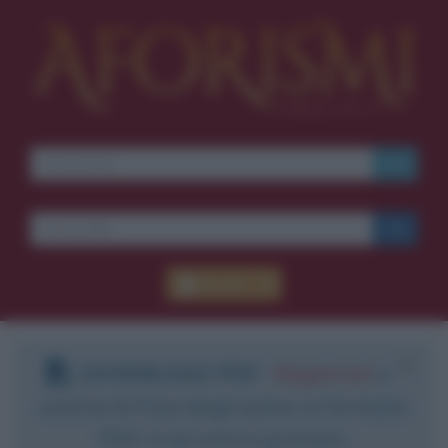
Accedi
DOWNLOAD PDF
:
Registrati
e
scarica le frasi degli autori in formato
PDF. Il servizio è gratuito.