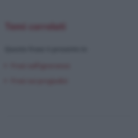
Temi correlati
Questa frase è presente in
:
Frasi sull'ignoranza
Frasi sui pregiudizi