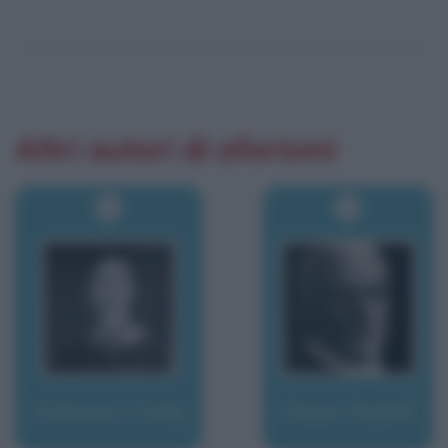
Altri autori di aforismi
Dickinson, Emily
Diesel, Rudolf