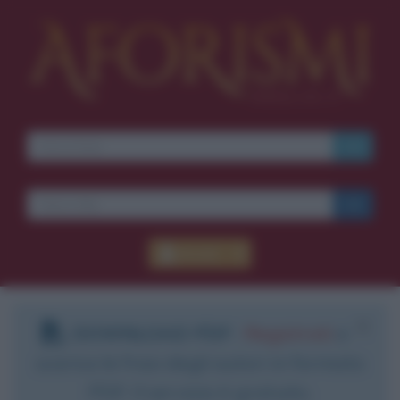
Accedi
DOWNLOAD PDF
:
Registrati
e
scarica le frasi degli autori in formato
PDF. Il servizio è gratuito.