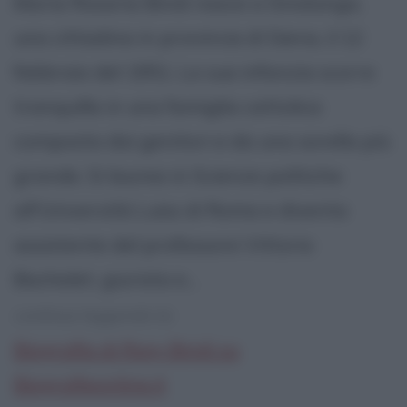
Maria Rosaria Bindi nasce a Sinalunga,
una cittadina in provincia di Siena, il 12
febbraio del 1951. La sua infanzia scorre
tranquilla in una famiglia cattolica
composta dai genitori e da una sorella più
grande. Si laurea in Scienze politiche
all'Università Luiss di Roma e diventa
assistente del professore Vittorio
Bachelet, giurista e...
continua leggendo la:
Biografia di Rosy Bindi su
Biografieonline.it