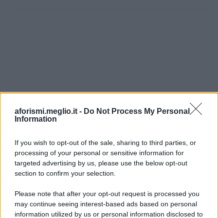
aforismi.meglio.it -
Do Not Process My Personal
Information
If you wish to opt-out of the sale, sharing to third parties, or
processing of your personal or sensitive information for
Ricevi LE FRASI PIÙ BELLE via e-mail
targeted advertising by us, please use the below opt-out
section to confirm your selection.
E-mail
OK
Please note that after your opt-out request is processed you
may continue seeing interest-based ads based on personal
information utilized by us or personal information disclosed to