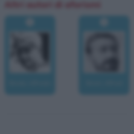
Altri autori di aforismi
Binda, Alfredo
Binet, Alfred