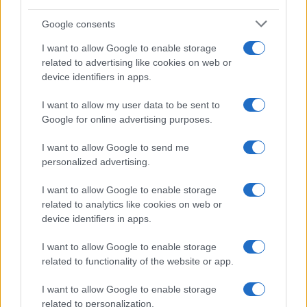
Proverbi
Incipit letterari
Google consents
Storie con morale
I want to allow Google to enable storage
FILM
related to advertising like cookies on web or
device identifiers in apps.
Frasi dei film
Frase film della settimana
I want to allow my user data to be sent to
Frasi film più lette
Google for online advertising purposes.
Incipit dei film
Elenco registi
I want to allow Google to send me
Film più cercati
personalized advertising.
Frasi sul cinema
I want to allow Google to enable storage
SERVIZI
related to analytics like cookies on web or
Mappa del sito
device identifiers in apps.
Privacy Policy
Cookie Policy
I want to allow Google to enable storage
Frasi suddivise per tema
related to functionality of the website or app.
Foto con frasi belle
I want to allow Google to enable storage
Indice degli autori
related to personalization.