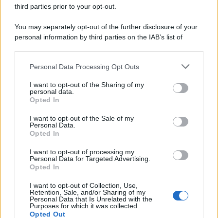
third parties prior to your opt-out.
You may separately opt-out of the further disclosure of your
personal information by third parties on the IAB’s list of
downstream participants.
Personal Data Processing Opt Outs
This information may also be disclosed by us to third parties
on the IAB’s List of Downstream Participants that may further
I want to opt-out of the Sharing of my
disclose it to other third parties.
personal data.
Opted In
Please note that this website/app uses one or more Google
services and may gather and store information including but
I want to opt-out of the Sale of my
Personal Data.
not limited to your visit or usage behaviour. You may click to
Opted In
grant or deny consent to Google and its third-party tags to
use your data for below specified purposes in below Google
I want to opt-out of processing my
consent section.
Personal Data for Targeted Advertising.
FRASI
Opted In
Frase del giorno
I want to opt-out of Collection, Use,
Frasi celebri
Retention, Sale, and/or Sharing of my
Personal Data that Is Unrelated with the
Frasi da condividere
Purposes for which it was collected.
Poesie
Opted Out