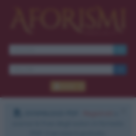
Accedi
DOWNLOAD PDF
:
Registrati
e
scarica le frasi degli autori in formato
PDF. Il servizio è gratuito.