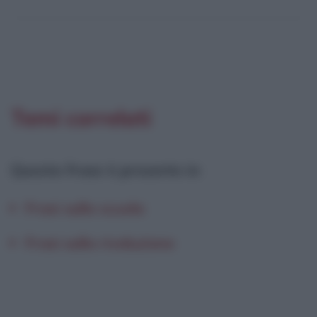
Temi correlati
Questa frase è presente in
:
Frasi sulla scuola
Frasi sulla rivoluzione