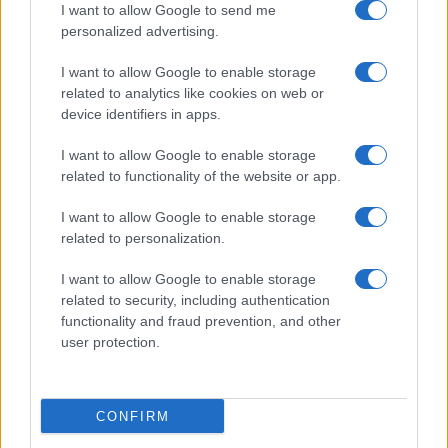
I want to allow Google to send me
Film più cercati
personalized advertising.
Frasi sul cinema
I want to allow Google to enable storage
SERVIZI
related to analytics like cookies on web or
Mappa del sito
device identifiers in apps.
Privacy Policy
Cookie Policy
I want to allow Google to enable storage
Frasi suddivise per tema
related to functionality of the website or app.
Foto con frasi belle
I want to allow Google to enable storage
Indice degli autori
related to personalization.
I want to allow Google to enable storage
Aforismi
.meglio.it è l'archivio web dedicato a frasi,
related to security, including authentication
aforismi e citazioni più grande del web (137.901 frasi in
functionality and fraud prevention, and other
database) • ©2005-2025 • La riproduzione dei testi è
user protection.
consentita citando la fonte secondo la Licenza
Creative Commons
• Nota: in qualità di Affiliato Amazon,
il sito ricava una commissione sugli acquisti idonei. •
CONFIRM
Contatti