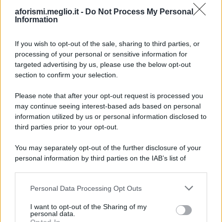
aforismi.meglio.it -
Do Not Process My Personal
Information
If you wish to opt-out of the sale, sharing to third parties, or
processing of your personal or sensitive information for
Ricevi LE FRASI PIÙ BELLE via e-mail
targeted advertising by us, please use the below opt-out
section to confirm your selection.
E-mail
OK
Please note that after your opt-out request is processed you
may continue seeing interest-based ads based on personal
information utilized by us or personal information disclosed to
third parties prior to your opt-out.
You may separately opt-out of the further disclosure of your
personal information by third parties on the IAB’s list of
downstream participants.
Personal Data Processing Opt Outs
This information may also be disclosed by us to third parties
on the IAB’s List of Downstream Participants that may further
I want to opt-out of the Sharing of my
disclose it to other third parties.
personal data.