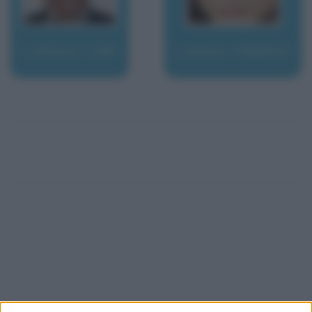
Luttazzi, Lelio
Luxuria, Vladimir