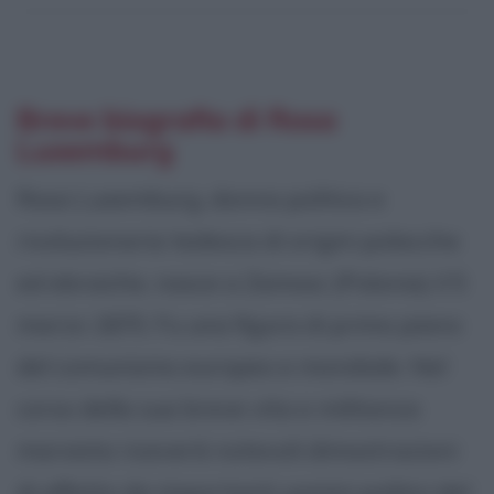
Breve biografia di Rosa
Luxemburg
Rosa Luxemburg, donna politica e
rivoluzionaria tedesca di origini polacche
ed ebraiche, nasce a Zamosc (Polonia) il 5
marzo 1870. Fu una figura di primo piano
del comunismo europeo e mondiale. Nel
corso della sua breve vita e militanza
marxista riceverà notevoli dimostrazioni
di affetto da importanti uomini politici del