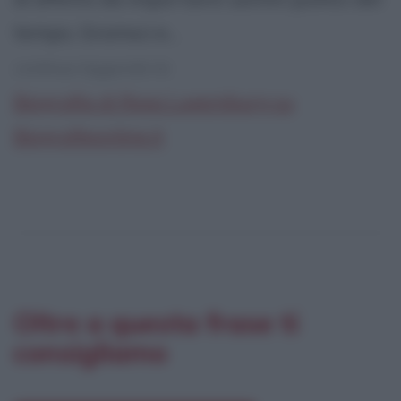
tempo, Gramsci e...
continua leggendo la:
Biografia di Rosa Luxemburg su
Biografieonline.it
Oltre a questa frase ti
consigliamo