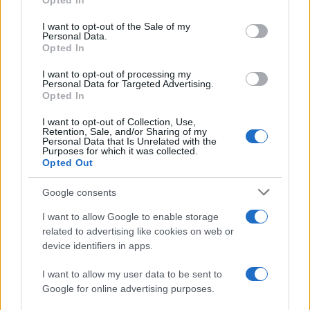
Opted In
Please note that this website/app uses one or more Google
services and may gather and store information including but
I want to opt-out of the Sale of my
Personal Data.
not limited to your visit or usage behaviour. You may click to
Opted In
grant or deny consent to Google and its third-party tags to
use your data for below specified purposes in below Google
I want to opt-out of processing my
consent section.
Personal Data for Targeted Advertising.
FRASI
Opted In
Frase del giorno
I want to opt-out of Collection, Use,
Frasi celebri
Retention, Sale, and/or Sharing of my
Personal Data that Is Unrelated with the
Frasi da condividere
Purposes for which it was collected.
Poesie
Opted Out
Proverbi
Incipit letterari
Google consents
Storie con morale
I want to allow Google to enable storage
FILM
related to advertising like cookies on web or
device identifiers in apps.
Frasi dei film
Frase film della settimana
I want to allow my user data to be sent to
Frasi film più lette
Google for online advertising purposes.
Incipit dei film
Elenco registi