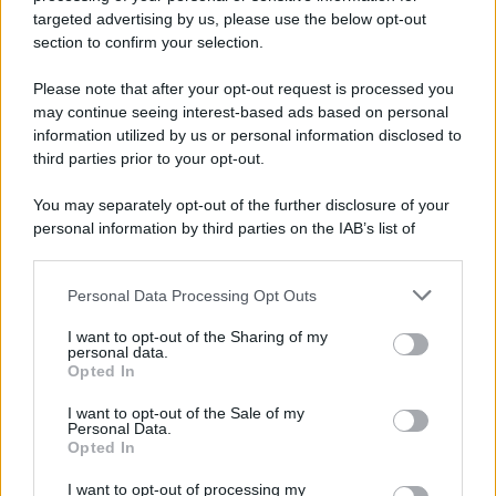
Ricevi LE FRASI PIÙ BELLE via e-mail
targeted advertising by us, please use the below opt-out
section to confirm your selection.
E-mail
OK
Please note that after your opt-out request is processed you
may continue seeing interest-based ads based on personal
information utilized by us or personal information disclosed to
third parties prior to your opt-out.
You may separately opt-out of the further disclosure of your
personal information by third parties on the IAB’s list of
downstream participants.
Personal Data Processing Opt Outs
This information may also be disclosed by us to third parties
on the IAB’s List of Downstream Participants that may further
I want to opt-out of the Sharing of my
disclose it to other third parties.
personal data.
Opted In
Please note that this website/app uses one or more Google
services and may gather and store information including but
I want to opt-out of the Sale of my
Personal Data.
not limited to your visit or usage behaviour. You may click to
Opted In
grant or deny consent to Google and its third-party tags to
use your data for below specified purposes in below Google
I want to opt-out of processing my