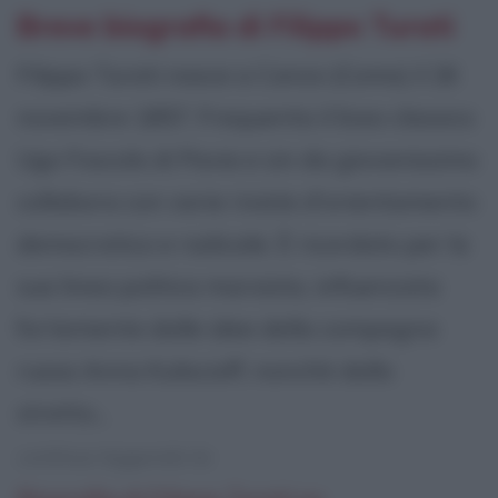
Breve biografia di Filippo Turati
Filippo Turati nasce a Canzo (Como) il 26
novembre 1857. Frequenta il liceo classico
Ugo Foscolo di Pavia e sin da giovanissimo
collabora con varie riviste d'orientamento
democratico e radicale. È ricordato per la
sua linea politica marxista, influenzata
fortemente dalle idee della compagna
russa Anna Kuliscioff, nonchè dallo
stretto...
continua leggendo la: