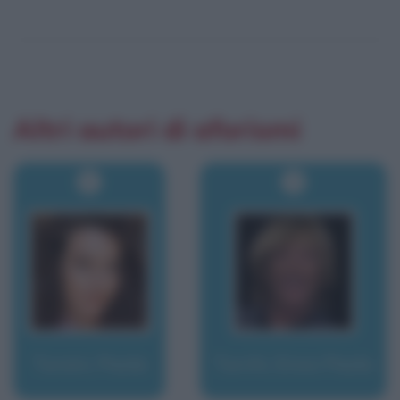
Altri autori di aforismi
Turani, Paola
Turchi, Enzo Paolo