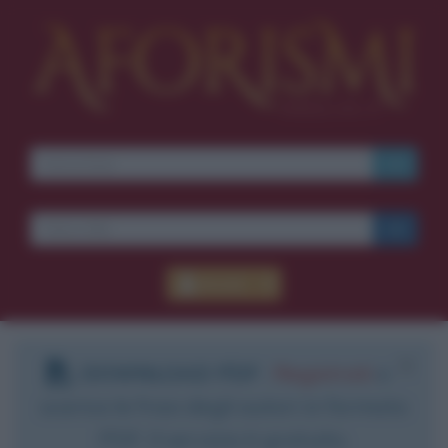
Accedi
DOWNLOAD PDF
:
Registrati
e
scarica le frasi degli autori in formato
PDF. Il servizio è gratuito.