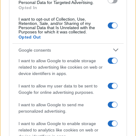
consent section.
Personal Data for Targeted Advertising.
FRASI
Opted In
Frase del giorno
I want to opt-out of Collection, Use,
Frasi celebri
Retention, Sale, and/or Sharing of my
Personal Data that Is Unrelated with the
Frasi da condividere
Purposes for which it was collected.
Poesie
Opted Out
Proverbi
Incipit letterari
Google consents
Storie con morale
I want to allow Google to enable storage
FILM
related to advertising like cookies on web or
device identifiers in apps.
Frasi dei film
Frase film della settimana
I want to allow my user data to be sent to
Frasi film più lette
Google for online advertising purposes.
Incipit dei film
Elenco registi
I want to allow Google to send me
Film più cercati
personalized advertising.
Frasi sul cinema
I want to allow Google to enable storage
SERVIZI
related to analytics like cookies on web or
Mappa del sito