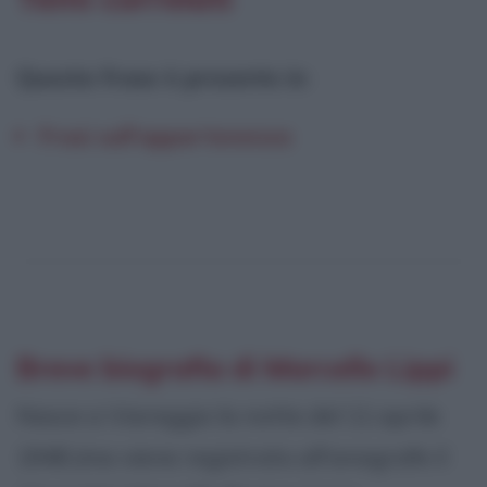
Questa frase è presente in
:
Frasi sull'appartenenza
Breve biografia di Marcello Lippi
Nasce a Viareggio la notte del 11 aprile
1948 (ma viene registrato all'anagrafe il