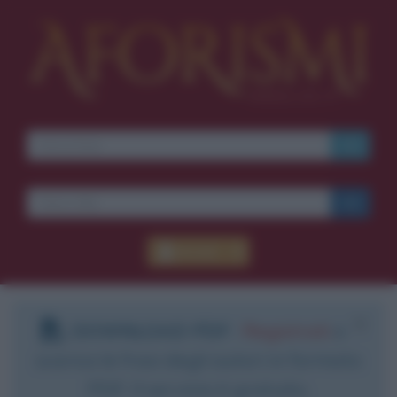
Accedi
DOWNLOAD PDF
:
Registrati
e
scarica le frasi degli autori in formato
PDF. Il servizio è gratuito.