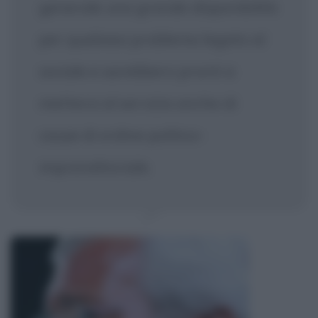
generale una grande disponibilità
per qualsiasi problema legato al
sociale e sarebbero pronti a
mettersi al servizio anche di
cause di ordine politico-
imprenditoriale.