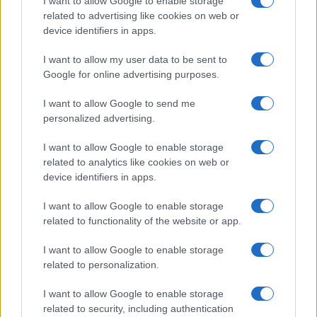
I want to allow Google to enable storage
FILM
related to advertising like cookies on web or
device identifiers in apps.
Frasi dei film
Frase film della settimana
I want to allow my user data to be sent to
Frasi film più lette
Google for online advertising purposes.
Incipit dei film
Elenco registi
I want to allow Google to send me
Film più cercati
personalized advertising.
Frasi sul cinema
I want to allow Google to enable storage
SERVIZI
related to analytics like cookies on web or
Mappa del sito
device identifiers in apps.
Privacy Policy
Cookie Policy
I want to allow Google to enable storage
Frasi suddivise per tema
related to functionality of the website or app.
Foto con frasi belle
I want to allow Google to enable storage
Indice degli autori
related to personalization.
I want to allow Google to enable storage
Aforismi
.meglio.it è l'archivio web dedicato a frasi,
related to security, including authentication
aforismi e citazioni più grande del web (137.905 frasi in