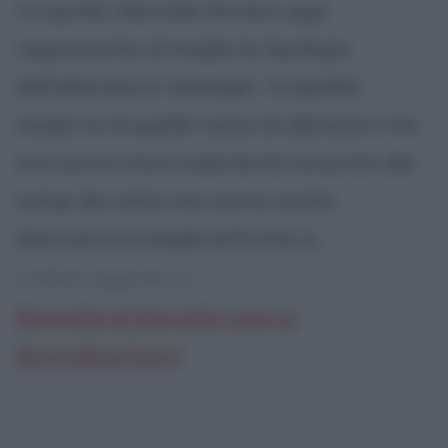
12 aprile): Marcello Romeo Lippi
rappresenta al meglio la tipologia
dell'allenatore-manager, il capofila
moderno di quella razza di allenatori che
non sanno stare solamente sul prato dei
campi da calcio ma sanno anche
districarsi al meglio di fronte a...
continua leggendo la:
Biografia di Marcello Lippi su
Biografieonline.it