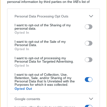
personal information by third parties on the IAB’s list of
downstream participants.
Personal Data Processing Opt Outs
This information may also be disclosed by us to third parties
on the IAB’s List of Downstream Participants that may further
I want to opt-out of the Sharing of my
disclose it to other third parties.
personal data.
Opted In
Please note that this website/app uses one or more Google
services and may gather and store information including but
I want to opt-out of the Sale of my
Personal Data.
not limited to your visit or usage behaviour. You may click to
Opted In
grant or deny consent to Google and its third-party tags to
use your data for below specified purposes in below Google
I want to opt-out of processing my
consent section.
Personal Data for Targeted Advertising.
FRASI
Opted In
Frase del giorno
I want to opt-out of Collection, Use,
Frasi celebri
Retention, Sale, and/or Sharing of my
Personal Data that Is Unrelated with the
Frasi da condividere
Purposes for which it was collected.
Poesie
Opted Out
Proverbi
Incipit letterari
Google consents
Storie con morale