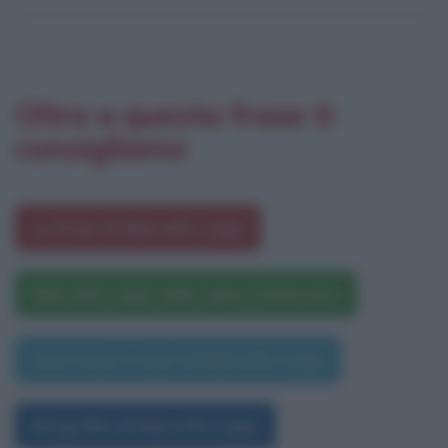
Oltre a questa frase ti
consigliamo
Le frasi di Marcello Lippi
Marcello Lippi nelle opere letterarie
Una frase a caso di Marcello Lippi
Biografia di Marcello Lippi