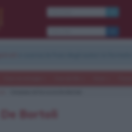
strati
e scarica le frasi degli autori in formato
Frasi con immagini
Frasi dei film
Storie
Poesi
oli
Citazione di Ferruccio De Bortoli
 De Bortoli