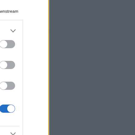
Downstream
er and store
to grant or
ed purposes