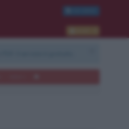
PDF GRATIS
Accedi
 PDF. Il servizio è gratuito.
e
Autori