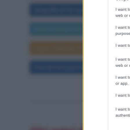
Biografia di Ferruccio De Bortoli
I want t
web or d
I want t
Data di nascita di Ferruccio De Bortol
purpose
I want 
Segno zodiacale di Ferruccio De Borto
I want t
web or d
Foto di Ferruccio De Bortoli
I want t
or app.
I want t
I want t
authenti