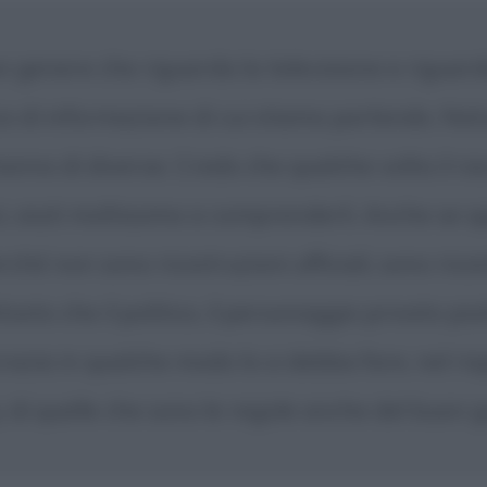
n genere che riguarda la televisione e riguar
o di informazione di cui stiamo parlando. Nat
hanno di diverse. Credo che qualche volta il ra
i, aiuti moltissimo a comprenderli. Anche se sp
rché non sono ricostruzioni ufficiali, sono ricos
osto che il politico, il personaggio privato pi
razia in qualche modo lo si debba fare, nel ri
, di quelle che sono le regole anche del buon g