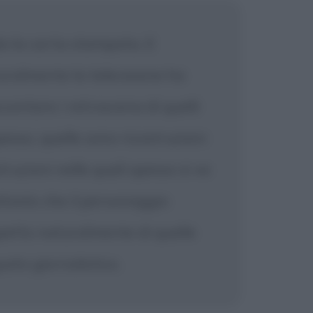
da la carta stampata. E
uralmente la televisione ha
ccontare i retroscena di quelli
esso, quelle sono ricostruzioni
truzioni nelle quali spesso si va
uttosto che il personaggio
spetto naturalmente di quelle
usto giornalistico.