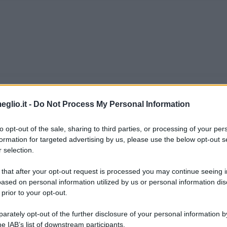
eglio.it -
Do Not Process My Personal Information
 De Bortoli
to opt-out of the sale, sharing to third parties, or processing of your per
formation for targeted advertising by us, please use the below opt-out s
il giorno 20 maggio 1953. Di origini venete, d
 selection.
ent'anni, nel 1973; lavora come praticante al "
 that after your opt-out request is processed you may continue seeing i
ased on personal information utilized by us or personal information dis
ere di Informazione", "Corriere della sera" e "
 prior to your opt-out.
rately opt-out of the further disclosure of your personal information by
 Biografieonline.it
he IAB’s list of downstream participants.