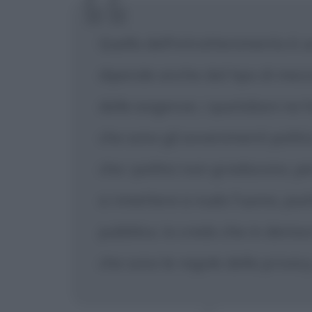
Quello dell'intrattenimento è u
dipende anche dal tipo di mezz
delle esigenze, i quotidiani ne 
che sono gli avvenimenti politic
che i politici non gradiscono, pe
a rimettere a nudo l'uomo, piutt
pubblico. Io credo che in democ
che sono le regole della privacy