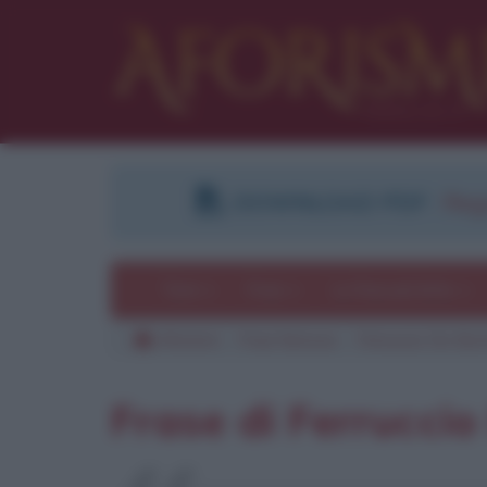
DOWNLOAD PDF
:
Regi
Temi
Frasi
Le frasi più lette
Aforismi
Frasi famose
Ferruccio De Bort
Frase di Ferruccio