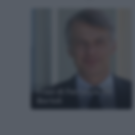
Frasi di Ferruccio De
Bortoli