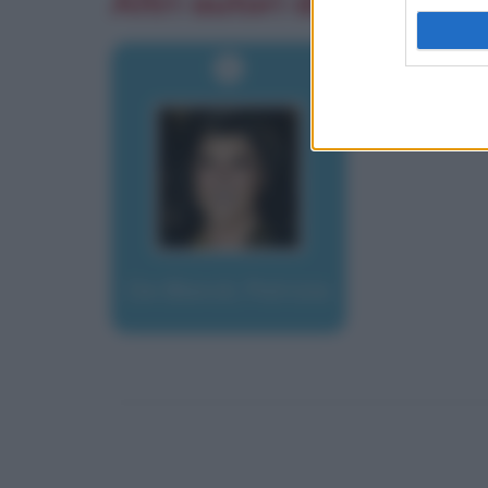
Altri autori di aforismi
De Blanck, Patrizia