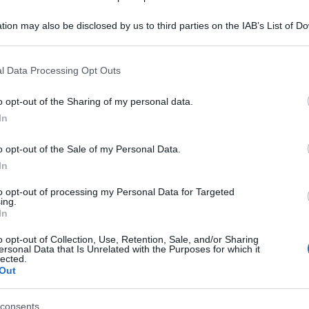
tion may also be disclosed by us to third parties on the IAB’s List of 
 that may further disclose it to other third parties.
 that this website/app uses one or more Google services and may gath
l Data Processing Opt Outs
including but not limited to your visit or usage behaviour. You may click 
 to Google and its third-party tags to use your data for below specifi
o opt-out of the Sharing of my personal data.
ogle consent section.
In
consigliamo
o opt-out of the Sale of my Personal Data.
In
to opt-out of processing my Personal Data for Targeted
ing.
In
arie
o opt-out of Collection, Use, Retention, Sale, and/or Sharing
ersonal Data that Is Unrelated with the Purposes for which it
lected.
Out
li
consents