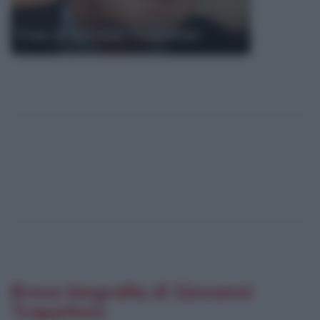
Frasi di Giovanni Trapattoni
Breve biografia di Giovanni
Trapattoni