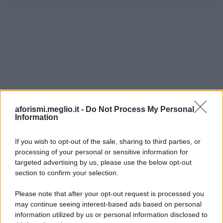
aforismi.meglio.it -
Do Not Process My Personal
Information
If you wish to opt-out of the sale, sharing to third parties, or
processing of your personal or sensitive information for
Ricevi LE FRASI PIÙ BELLE via e-mail
targeted advertising by us, please use the below opt-out
section to confirm your selection.
E-mail
OK
Please note that after your opt-out request is processed you
may continue seeing interest-based ads based on personal
information utilized by us or personal information disclosed to