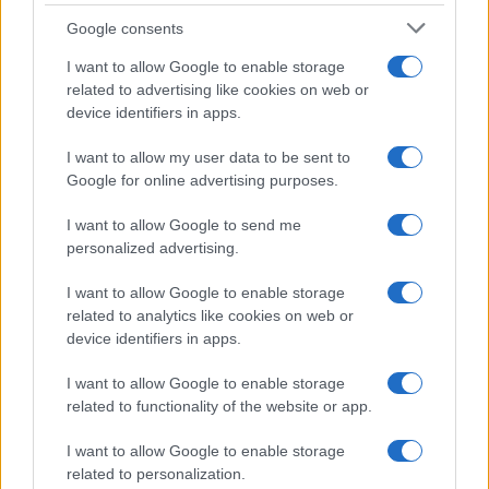
Incipit letterari
Google consents
Storie con morale
I want to allow Google to enable storage
FILM
related to advertising like cookies on web or
device identifiers in apps.
Frasi dei film
Frase film della settimana
I want to allow my user data to be sent to
Frasi film più lette
Google for online advertising purposes.
Incipit dei film
Elenco registi
I want to allow Google to send me
Film più cercati
personalized advertising.
Frasi sul cinema
I want to allow Google to enable storage
SERVIZI
related to analytics like cookies on web or
Mappa del sito
device identifiers in apps.
Privacy Policy
Cookie Policy
I want to allow Google to enable storage
Frasi suddivise per tema
related to functionality of the website or app.
Foto con frasi belle
I want to allow Google to enable storage
Indice degli autori
related to personalization.