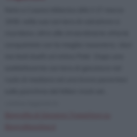
Nato a Cusano Milanino (Mi) il 17 marzo
1939, nella sua carriera di calciatore si
ricordano, oltre alle straordinarie vittorie
conquistate con la maglia rossonera, i duri
ma leali duelli col mitico Pele'. Dopo una
soddisfacente carriera di giocatore nel
ruolo di mediano ed una breve parentesi
sulla panchina del Milan iniziò ad...
continua leggendo la:
Biografia di Giovanni Trapattoni su
Biografieonline.it