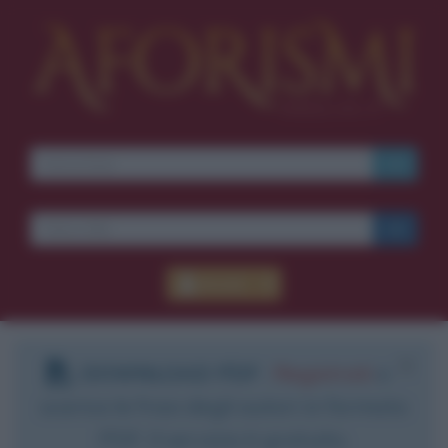
Accedi
DOWNLOAD PDF
:
Registrati
e
scarica le frasi degli autori in formato
PDF. Il servizio è gratuito.