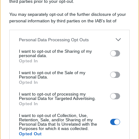
third parties prior to your opt-out.
You may separately opt-out of the further disclosure of your
personal information by third parties on the IAB’s list of
downstream participants.
Personal Data Processing Opt Outs
This information may also be disclosed by us to third parties
on the IAB’s List of Downstream Participants that may further
I want to opt-out of the Sharing of my
disclose it to other third parties.
personal data.
Opted In
Please note that this website/app uses one or more Google
services and may gather and store information including but
I want to opt-out of the Sale of my
Personal Data.
not limited to your visit or usage behaviour. You may click to
Opted In
grant or deny consent to Google and its third-party tags to
use your data for below specified purposes in below Google
I want to opt-out of processing my
consent section.
Personal Data for Targeted Advertising.
FRASI
Opted In
Frase del giorno
I want to opt-out of Collection, Use,
Frasi celebri
Retention, Sale, and/or Sharing of my
Personal Data that Is Unrelated with the
Frasi da condividere
Purposes for which it was collected.
Poesie
Opted Out
Proverbi