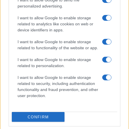
I want to allow Google to send me
Film più cercati
personalized advertising.
Frasi sul cinema
I want to allow Google to enable storage
SERVIZI
related to analytics like cookies on web or
Mappa del sito
device identifiers in apps.
Privacy Policy
Cookie Policy
I want to allow Google to enable storage
Frasi suddivise per tema
related to functionality of the website or app.
Foto con frasi belle
I want to allow Google to enable storage
Indice degli autori
related to personalization.
I want to allow Google to enable storage
Aforismi
.meglio.it è l'archivio web dedicato a frasi,
related to security, including authentication
aforismi e citazioni più grande del web (137.890 frasi in
functionality and fraud prevention, and other
database) • ©2005-2025 • La riproduzione dei testi è
user protection.
consentita citando la fonte secondo la Licenza
Creative Commons
• Nota: in qualità di Affiliato Amazon,
il sito ricava una commissione sugli acquisti idonei. •
CONFIRM
Contatti