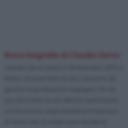
Breve biografia di Claudia Gerini
Claudia Gerini nasce il 18 dicembre 1971 a
Roma, nel quartiere di San Giovanni, da
genitori di professione impiegati. Fin da
piccola si diverte ad allestire spettacolini
con le amiche, negli stabilimenti balneari
di Ostia Lido. A tredici anni decide di