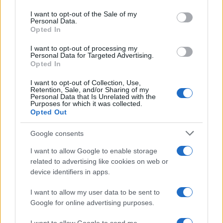
Please note that this website/app uses one or more Google
services and may gather and store information including but
I want to opt-out of the Sale of my
Personal Data.
not limited to your visit or usage behaviour. You may click to
Opted In
grant or deny consent to Google and its third-party tags to
use your data for below specified purposes in below Google
I want to opt-out of processing my
consent section.
Personal Data for Targeted Advertising.
FRASI
Opted In
Frase del giorno
I want to opt-out of Collection, Use,
Frasi celebri
Retention, Sale, and/or Sharing of my
Personal Data that Is Unrelated with the
Frasi da condividere
Purposes for which it was collected.
Poesie
Opted Out
Proverbi
Incipit letterari
Google consents
Storie con morale
I want to allow Google to enable storage
FILM
related to advertising like cookies on web or
device identifiers in apps.
Frasi dei film
Frase film della settimana
I want to allow my user data to be sent to
Frasi film più lette
Google for online advertising purposes.
Incipit dei film
Elenco registi