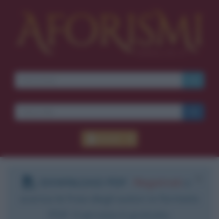
Accedi
DOWNLOAD PDF
:
Registrati
e
scarica le frasi degli autori in formato
PDF. Il servizio è gratuito.