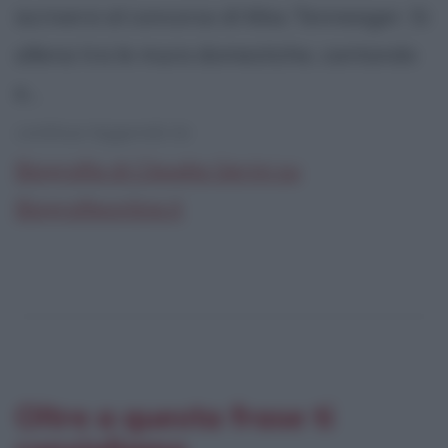
iscriversi al concorso di Miss Tenneager. Si
allena tra le mura domestiche, cantando
e...
continua leggendo la:
Biografia di Claudia Gerini su
Biografieonline.it
Oltre a questa frase ti