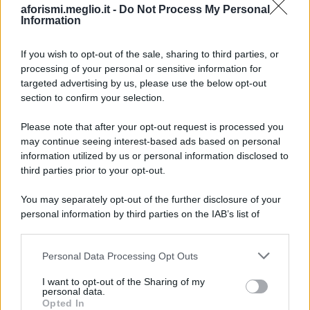
aforismi.meglio.it -
Do Not Process My Personal
Information
If you wish to opt-out of the sale, sharing to third parties, or
processing of your personal or sensitive information for
Ricevi LE FRASI PIÙ BELLE via e-mail
targeted advertising by us, please use the below opt-out
section to confirm your selection.
E-mail
OK
Please note that after your opt-out request is processed you
may continue seeing interest-based ads based on personal
information utilized by us or personal information disclosed to
third parties prior to your opt-out.
You may separately opt-out of the further disclosure of your
personal information by third parties on the IAB’s list of
downstream participants.
Personal Data Processing Opt Outs
This information may also be disclosed by us to third parties
on the IAB’s List of Downstream Participants that may further
I want to opt-out of the Sharing of my
disclose it to other third parties.
personal data.
Opted In