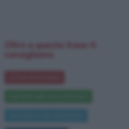
Oltre a questa frase ti
consigliamo
Le frasi di Karl Marx
Karl Marx nelle opere letterarie
Una frase a caso di Karl Marx