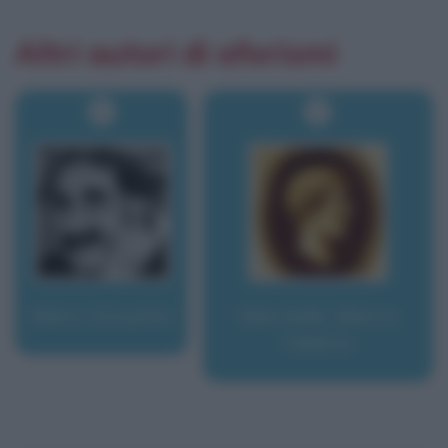
Altri autori di aforismi
Marx, Groucho
Marziale, Marco
Valerio