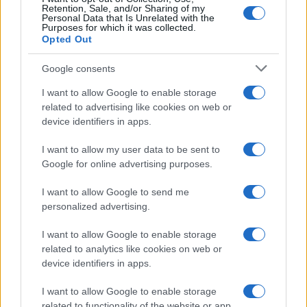
Frasi celebri
Retention, Sale, and/or Sharing of my
Personal Data that Is Unrelated with the
Frasi da condividere
Purposes for which it was collected.
Poesie
Opted Out
Proverbi
Incipit letterari
Google consents
Storie con morale
I want to allow Google to enable storage
FILM
related to advertising like cookies on web or
device identifiers in apps.
Frasi dei film
Frase film della settimana
I want to allow my user data to be sent to
Frasi film più lette
Google for online advertising purposes.
Incipit dei film
Elenco registi
I want to allow Google to send me
Film più cercati
personalized advertising.
Frasi sul cinema
I want to allow Google to enable storage
SERVIZI
related to analytics like cookies on web or
Mappa del sito
device identifiers in apps.
Privacy Policy
Cookie Policy
I want to allow Google to enable storage
Frasi suddivise per tema
related to functionality of the website or app.