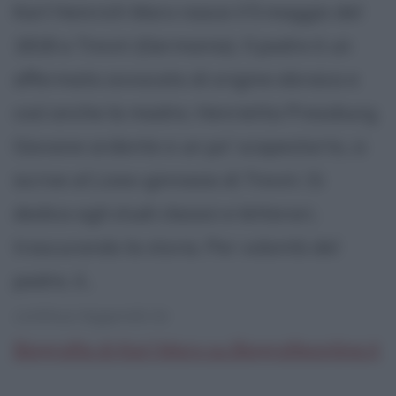
Karl Heinrich Marx nasce il 5 maggio del
1818 a Treviri (Germania). Il padre è un
affermato avvocato di origine ebraica e
così anche la madre, Henrietta Pressburg.
Giovane ardente e un po' scapestarto, si
iscrive al Liceo-ginnasio di Treviri. Si
dedica agli studi classici e letterari,
trascurando la storia. Per volontà del
padre, il...
continua leggendo la:
Biografia di Karl Marx su Biografieonline.it