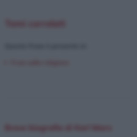
Temi correlati
Questa frase è presente in
:
Frasi sulla religione
Breve biografia di Karl Marx