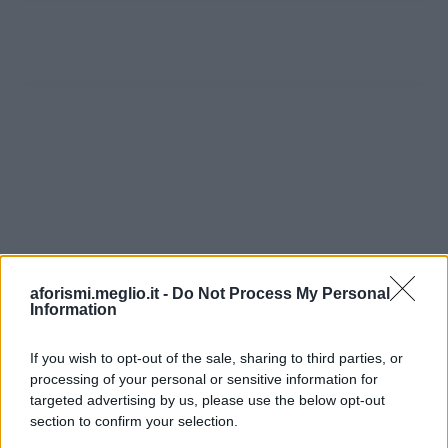
aforismi.meglio.it -
Do Not Process My Personal
Information
If you wish to opt-out of the sale, sharing to third parties, or
processing of your personal or sensitive information for
Ricevi LE FRASI PIÙ BELLE via e-mail
targeted advertising by us, please use the below opt-out
section to confirm your selection.