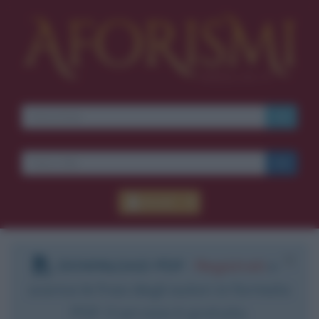
Accedi
DOWNLOAD PDF
:
Registrati
e
scarica le frasi degli autori in formato
PDF. Il servizio è gratuito.