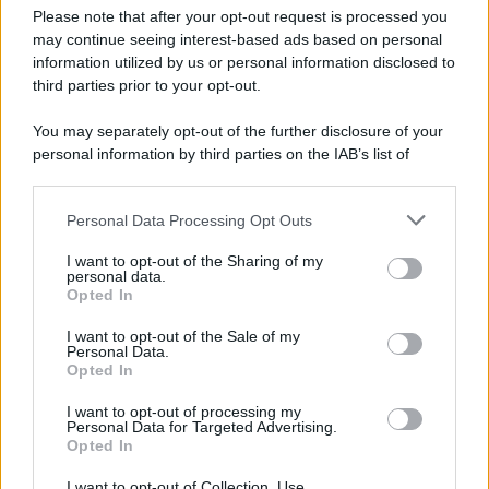
E-mail
OK
Please note that after your opt-out request is processed you
may continue seeing interest-based ads based on personal
information utilized by us or personal information disclosed to
third parties prior to your opt-out.
You may separately opt-out of the further disclosure of your
personal information by third parties on the IAB’s list of
downstream participants.
Personal Data Processing Opt Outs
This information may also be disclosed by us to third parties
on the IAB’s List of Downstream Participants that may further
I want to opt-out of the Sharing of my
disclose it to other third parties.
personal data.
Opted In
Please note that this website/app uses one or more Google
services and may gather and store information including but
I want to opt-out of the Sale of my
Personal Data.
not limited to your visit or usage behaviour. You may click to
Opted In
grant or deny consent to Google and its third-party tags to
use your data for below specified purposes in below Google
I want to opt-out of processing my
consent section.
Personal Data for Targeted Advertising.
FRASI
Opted In
Frase del giorno
I want to opt-out of Collection, Use,