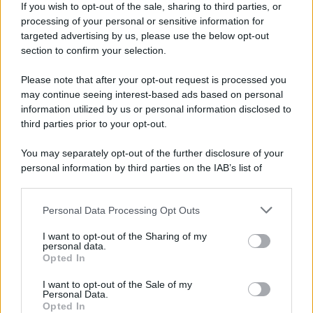
If you wish to opt-out of the sale, sharing to third parties, or
processing of your personal or sensitive information for
Ricevi LE FRASI PIÙ BELLE via e-mail
targeted advertising by us, please use the below opt-out
section to confirm your selection.
E-mail
OK
Please note that after your opt-out request is processed you
may continue seeing interest-based ads based on personal
information utilized by us or personal information disclosed to
third parties prior to your opt-out.
You may separately opt-out of the further disclosure of your
personal information by third parties on the IAB’s list of
downstream participants.
Personal Data Processing Opt Outs
This information may also be disclosed by us to third parties
on the IAB’s List of Downstream Participants that may further
I want to opt-out of the Sharing of my
disclose it to other third parties.
personal data.
Opted In
Please note that this website/app uses one or more Google
services and may gather and store information including but
I want to opt-out of the Sale of my
Personal Data.
not limited to your visit or usage behaviour. You may click to
Opted In
grant or deny consent to Google and its third-party tags to