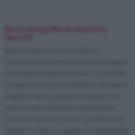
Breve biografia di Massimo
Moratti
Massimo Moratti nasce a Bosco
Chiesanuova (Verona) il giorno 16 maggio
1945, figlio di Angelo Moratti, in una delle
famiglie più facoltose di Milano. Dal padre
eredita la Saras, gruppo che opera nel
settore della raffinazione del petrolio.
Laureato alla Luiss Guido Carli, Massimo
Moratti è inoltre proprietario dell'azienda