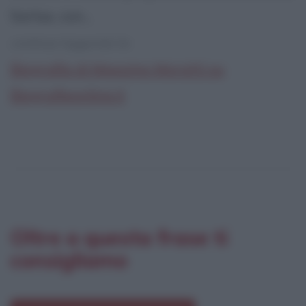
Sarlux, con...
continua leggendo la:
Biografia di Massimo Moratti su
Biografieonline.it
Oltre a questa frase ti
consigliamo