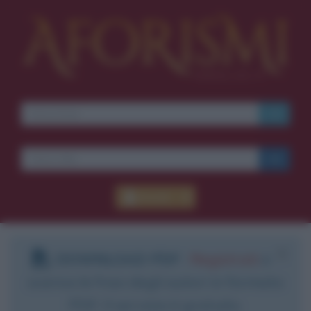
Accedi
DOWNLOAD PDF
:
Registrati
e
scarica le frasi degli autori in formato
PDF. Il servizio è gratuito.