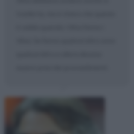
tifosi debbano andare anche in
trasferta, ma è chiaro che questo
è valido quando i tifosi fanno i
tifosi. Se fanno qualcos'altro sono
qualcos'altro e allora devono
essere presi dei provvedimenti.