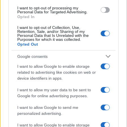
use your data for below specified purposes in below Google
I want to opt-out of processing my
consent section.
Personal Data for Targeted Advertising.
FRASI
Opted In
Frase del giorno
I want to opt-out of Collection, Use,
Frasi celebri
Retention, Sale, and/or Sharing of my
Personal Data that Is Unrelated with the
Frasi da condividere
Purposes for which it was collected.
Poesie
Opted Out
Proverbi
Incipit letterari
Google consents
Storie con morale
I want to allow Google to enable storage
FILM
related to advertising like cookies on web or
device identifiers in apps.
Frasi dei film
Frase film della settimana
I want to allow my user data to be sent to
Frasi film più lette
Google for online advertising purposes.
Incipit dei film
Elenco registi
I want to allow Google to send me
Film più cercati
personalized advertising.
Frasi sul cinema
I want to allow Google to enable storage
SERVIZI