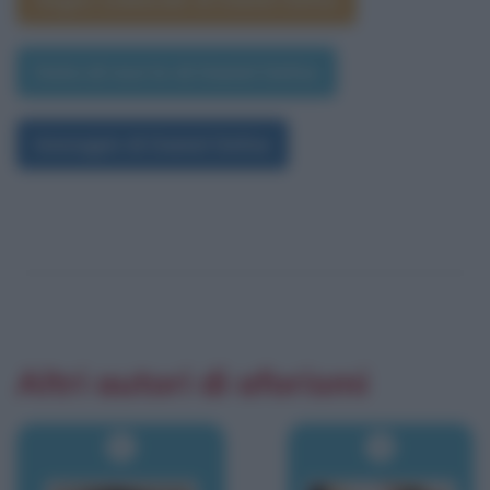
Data di morte di Daniel Defoe
Immagini di Daniel Defoe
Altri autori di aforismi