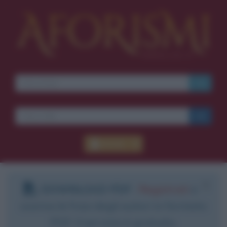
Accedi
DOWNLOAD PDF
:
Registrati
e
scarica le frasi degli autori in formato
PDF. Il servizio è gratuito.