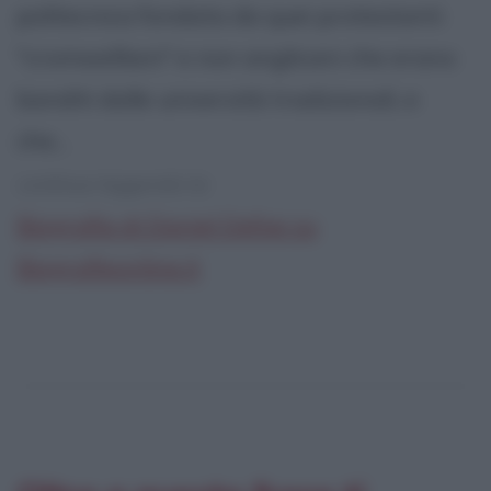
politecnica fondata da quei protestanti
"cromwelliani" e non anglicani che erano
banditi dalle università tradizionali, e
che...
continua leggendo la:
Biografia di Daniel Defoe su
Biografieonline.it