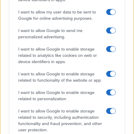
Frasi dei film
Frase film della settimana
I want to allow my user data to be sent to
Frasi film più lette
Google for online advertising purposes.
Incipit dei film
Elenco registi
I want to allow Google to send me
Film più cercati
personalized advertising.
Frasi sul cinema
I want to allow Google to enable storage
SERVIZI
related to analytics like cookies on web or
Mappa del sito
device identifiers in apps.
Privacy Policy
Cookie Policy
I want to allow Google to enable storage
Frasi suddivise per tema
related to functionality of the website or app.
Foto con frasi belle
I want to allow Google to enable storage
Indice degli autori
related to personalization.
I want to allow Google to enable storage
Aforismi
.meglio.it è l'archivio web dedicato a frasi,
related to security, including authentication
aforismi e citazioni più grande del web (137.901 frasi in
functionality and fraud prevention, and other
database) • ©2005-2025 • La riproduzione dei testi è
user protection.