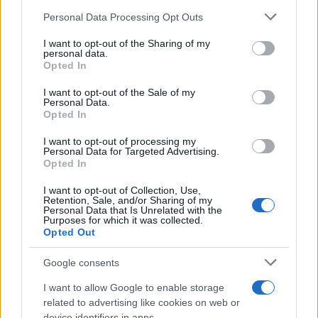
Personal Data Processing Opt Outs
This information may also be disclosed by us to third parties
on the IAB’s List of Downstream Participants that may further
I want to opt-out of the Sharing of my
disclose it to other third parties.
personal data.
Opted In
Please note that this website/app uses one or more Google
services and may gather and store information including but
I want to opt-out of the Sale of my
Personal Data.
not limited to your visit or usage behaviour. You may click to
Opted In
grant or deny consent to Google and its third-party tags to
use your data for below specified purposes in below Google
I want to opt-out of processing my
consent section.
Personal Data for Targeted Advertising.
FRASI
Opted In
Frase del giorno
I want to opt-out of Collection, Use,
Frasi celebri
Retention, Sale, and/or Sharing of my
Personal Data that Is Unrelated with the
Frasi da condividere
Purposes for which it was collected.
Poesie
Opted Out
Proverbi
Incipit letterari
Google consents
Storie con morale
I want to allow Google to enable storage
FILM
related to advertising like cookies on web or
device identifiers in apps.