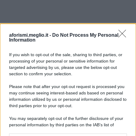
aforismi.meglio.it -
Do Not Process My Personal
Information
If you wish to opt-out of the sale, sharing to third parties, or
processing of your personal or sensitive information for
Ricevi LE FRASI PIÙ BELLE via e-mail
targeted advertising by us, please use the below opt-out
section to confirm your selection.
E-mail
OK
Please note that after your opt-out request is processed you
may continue seeing interest-based ads based on personal
information utilized by us or personal information disclosed to
third parties prior to your opt-out.
You may separately opt-out of the further disclosure of your
personal information by third parties on the IAB’s list of
downstream participants.