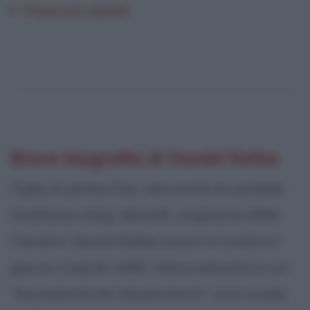
Frasi sui calcoli
Breve biografia di Daniel Defoe
Figlio di James Foe, mercante di candele
londinese whig, liberale, originario delle
Fiandre, Daniel Defoe nasce a Londra il
giorno 3 aprile 1660. Viene educato in un'
"Accademia dei dissenzienti": una scuola