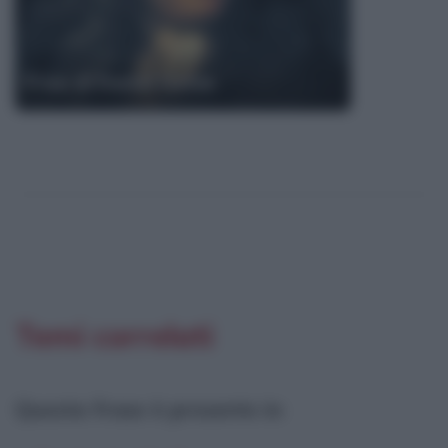
Frasi di Daniel Defoe
Temi correlati
Questa frase è presente in
: