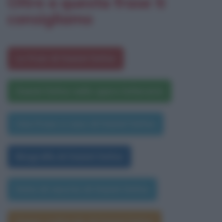
Oltre a questa frase ti
consigliamo
Le frasi di Daniel Defoe
Daniel Defoe nelle opere letterarie
Una frase a caso di Daniel Defoe
Biografia di Daniel Defoe
Data di nascita di Daniel Defoe
Segno zodiacale di Daniel Defoe