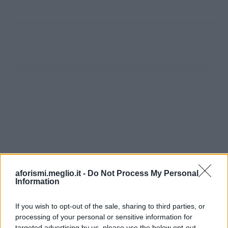
aforismi.meglio.it -
Do Not Process My Personal
Information
If you wish to opt-out of the sale, sharing to third parties, or
processing of your personal or sensitive information for
targeted advertising by us, please use the below opt-out