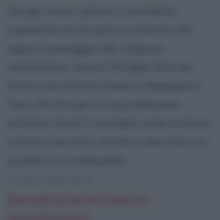
Giorgio Vasari, pittore e architetto,
esponente di una pittura eclettica che
segna il passaggio alla stagione
manieristica, nasce il 30 luglio 1511 ad
Arezzo, da Antonio Vasari e Maddalena
Tacci. Più che per la sua produzione
artistica Vasari è ricordato come scrittore
e storico per aver raccolto e descritto con
grande cura le biografie...
continua leggendo la:
Biografia di Giorgio Vasari su
Biografieonline.it