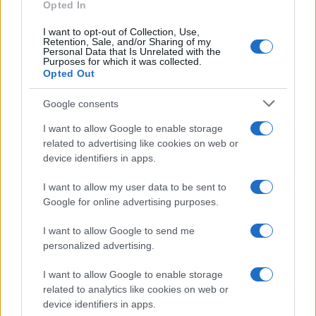
Opted In
Frase del giorno
I want to opt-out of Collection, Use,
Frasi celebri
Retention, Sale, and/or Sharing of my
Personal Data that Is Unrelated with the
Frasi da condividere
Purposes for which it was collected.
Poesie
Opted Out
Proverbi
Incipit letterari
Google consents
Storie con morale
I want to allow Google to enable storage
FILM
related to advertising like cookies on web or
device identifiers in apps.
Frasi dei film
Frase film della settimana
I want to allow my user data to be sent to
Frasi film più lette
Google for online advertising purposes.
Incipit dei film
Elenco registi
I want to allow Google to send me
Film più cercati
personalized advertising.
Frasi sul cinema
I want to allow Google to enable storage
SERVIZI
related to analytics like cookies on web or
Mappa del sito
device identifiers in apps.