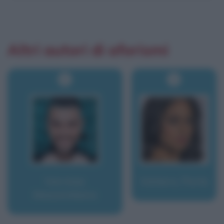
Altri autori di aforismi
Varrese,
Vatiero, Perla
Massimiliano