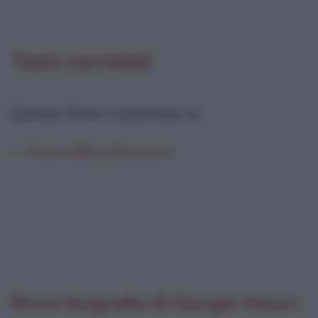
Temi correlati
Questa frase è presente in
:
Frasi sulla primavera
Breve biografia di Giorgio Vasari