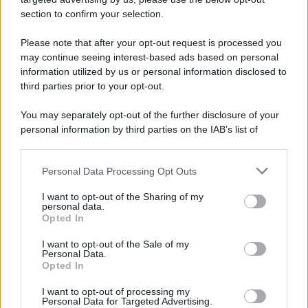
Ricevi LE FRASI PIÙ BELLE via e-mail
section to confirm your selection.
E-mail
OK
Please note that after your opt-out request is processed you
may continue seeing interest-based ads based on personal
information utilized by us or personal information disclosed to
third parties prior to your opt-out.
You may separately opt-out of the further disclosure of your
personal information by third parties on the IAB’s list of
downstream participants.
Personal Data Processing Opt Outs
This information may also be disclosed by us to third parties
on the IAB’s List of Downstream Participants that may further
I want to opt-out of the Sharing of my
disclose it to other third parties.
personal data.
Opted In
Please note that this website/app uses one or more Google
services and may gather and store information including but
I want to opt-out of the Sale of my
Personal Data.
not limited to your visit or usage behaviour. You may click to
Opted In
grant or deny consent to Google and its third-party tags to
use your data for below specified purposes in below Google
I want to opt-out of processing my
consent section.
Personal Data for Targeted Advertising.
FRASI