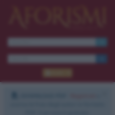
Accedi
DOWNLOAD PDF
:
Registrati
e
scarica le frasi degli autori in formato
PDF. Il servizio è gratuito.